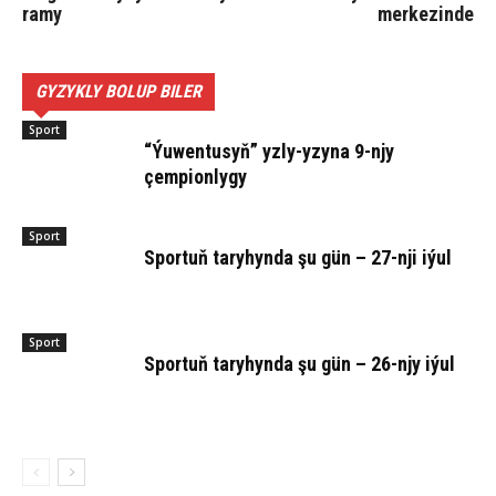
ra­my
mer­kezin­de
GYZYKLY BOLUP BILER
Sport
“Ýuwentusyň” yzly-yzyna 9-njy
çempionlygy
Sport
Sportuň taryhynda şu gün – 27-nji iýul
Sport
Sportuň taryhynda şu gün – 26-njy iýul