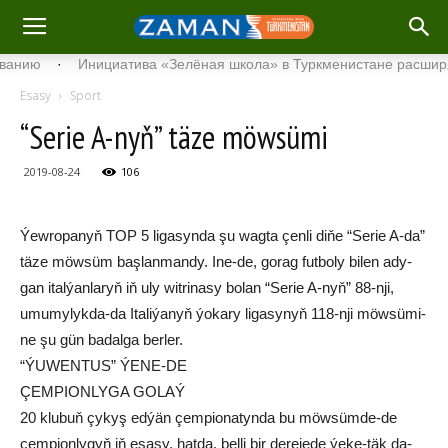
·
Инициатива «Зелёная школа» в Туркменистане расширяет сво
Esasy
Sport
“Se­rie A-nyň” tä­ze möw­sü­mi
2019-08-24
106
Ýew­ro­pa­nyň TOP 5 li­ga­syn­da şu wag­ta çen­li di­ňe “Se­rie A-da”
tä­ze möw­süm baş­lan­man­dy. Ine-de, go­rag fut­bo­ly bi­len ady­
gan ital­ýan­la­ryň iň uly wit­ri­na­sy bo­lan “Se­rie A-nyň” 88-nji,
umu­my­lyk­da-da Ita­li­ýa­nyň ýo­ka­ry li­ga­sy­nyň 118-nji möw­sü­mi­
ne şu gün ba­dal­ga ber­ler.
“ÝUWENTUS” ÝENE-DE
ÇEMPIONLYGA GOLAÝ
20 klu­buň çy­kyş ed­ýän çem­pio­na­tyn­da bu möw­süm­de-de
çem­pi­on­ly­gyň iň esa­sy, hat­da, bel­li bir de­re­je­de ýe­ke-täk da­