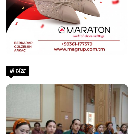
IŇ TÄZE