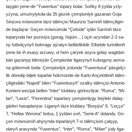
laş­gä­ri ýe­ne-de “Ýu­wen­tus” to­pa­ry bo­lar. Soň­ky 8 ýyl­da yz­ly-
yzy­na, umu­my­lyk­da-da 35 ge­zek çem­pi­on­lyk ga­za­nan Go­ja
Sin­ýo­ra möw­sü­me tä­ze tä­lim­çi­si Mau­ri­zio Sar­ri­niň tä­lim­çi­li­gin­
de baş­la­ýar. Ge­çen möw­süm­de “Çel­si­de” iş­län Sar­ri­niň tä­ze
to­pa­ryn­da her po­zi­si­ýa (go­rag, hü­jüm…) üçin azyn­dan 2-3 sa­
ny fut­bol­çy­nyň bol­ma­gy aý­ra­tyn bel­lär­lik­li­dir. El­bet­de tu­rin­li­le­riň
ýe­ne bir iň esa­sy ar­zu­wy, ol hem çär­ýek asy­ra go­laý wagt­dan
bä­ri ga­za­nyp bil­me­ýän Çem­pi­on­lar li­ga­sy­nyň ku­bo­gy­ny as­ma­
na gö­ter­mek bo­lar. Çem­pi­on­lyk ýo­lun­da “Ýu­wen­tu­sa” päs­gel­çi­
lik dö­re­dip bil­jek to­par­lar hök­mün­de-de Kar­lo An­çe­lot­ti­niň tä­lim­
çi­li­gin­dä­ki “Na­po­li” bi­len “Ýu­wen­tu­syň” ozal­ky tä­lim­çi­si An­to­nio
Kon­te­ni we­zi­pä bel­len “In­ter” klub­la­ry gör­ke­zil­ýär. “Ro­ma”, “Mi­
lan”, “La­sio”, “Fio­ren­ti­na” to­par­la­ry çem­pi­on­ly­gy beý­le­ki da­laş­
gär­le­ri ha­sap­lan­ýar. Li­ga­nyň tä­ze klub­la­ry “Bre­şi­ýa” 8, “Leç­çe”
7, “Hel­las We­ro­na” bol­sa, 1 ýyl­dan soň, “Se­rie A” do­lan­dy. Ge­
çen möw­sü­miň ahy­ryn­da to­par­la­ryň 7-si tä­lim­çi­si­ni çal­şyp,
ola­ryň ara­syn­da “Ýu­wen­tus”, “In­ter”, “Ro­ma”, “Mi­lan” ýa­ly li­ga­