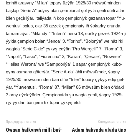
le­ri­niň ara­sy­ny “Mi­lan” to­pa­ry üz­ýär. 1929/30 möw­sü­min­den
baş­lap “Se­rie A” ady­ny alan çem­pio­nat şol ýy­la çen­li dür­li at­lar
bi­len ge­çi­ril­ýär. Ita­li­ýa­da iň köp çem­pi­on­lyk ga­za­nan to­par “Ýu­
wen­tus” bo­lup, olar 35 ge­zek çem­pio­na­ty iň ýo­kar­ky orun­da
ta­mam­la­ýar. “Mi­lan­dyr” “In­te­riň” her­si 18, soň­ky ge­zek 1924-nji
ýyl­da çem­pi­on bo­lan “Je­noa” 9, “To­ri­no”, “Bo­lon­ýa” we hä­zir­ki
wagt­da “Se­rie C-de” çy­kyş ed­ýän “Pro Wer­çel­li” 7, “Ro­ma” 3,
“Na­po­li”, “La­sio”, “Fio­ren­ti­na” 2, “Ka­lia­ri”, “Çe­sa­le”, “No­we­se”,
“Hel­las We­ro­na” we “Samp­do­ri­ýa” 1 sa­par çem­pi­on­lyk ku­bo­
gy­ny as­ma­na gö­ter­ýär. “Se­rie A-da” äh­li möw­süm­de, ýag­ny
1929/30 möw­sü­min­den bä­ri di­ňe “In­ter” to­pa­ry çy­kyş edip gel­
ýär. “Ýu­wen­tus”, “Ro­ma” 87, “Mi­lan” 86 möw­süm bi­len öň­dä­ki
3 or­ny eýe­le­ýär­ler. Çem­pio­nat­da şu wag­ta çen­li, ýag­ny 1929-
njy ýyl­dan bä­ri je­mi 67 to­par çy­kyş et­di.
Предыдущая статья
Следующая статья
Ow­gan hal­ky­nyň mil­li baý­
Adam hakyn­da ala­da üns