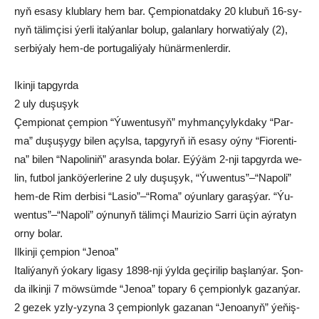
nyň esa­sy klub­la­ry hem bar. Çem­pio­nat­da­ky 20 klu­buň 16-sy­
nyň tä­lim­çi­si ýer­li ital­ýan­lar bo­lup, ga­lan­la­ry hor­wa­ti­ýa­ly (2),
ser­bi­ýa­ly hem-de por­tu­ga­li­ýa­ly hü­när­men­ler­dir.
Ikin­ji tap­gyr­da
2 uly du­şu­şyk
Çem­pio­nat çem­pi­on “Ýu­wen­tu­syň” myh­man­çy­lyk­da­ky “Par­
ma” du­şu­şy­gy bi­len açyl­sa, tap­gy­ryň iň esa­sy oý­ny “Fio­ren­ti­
na” bi­len “Na­po­li­niň” ara­syn­da bo­lar. Eý­ýäm 2-nji tap­gyr­da we­
lin, fut­bol jan­kö­ýer­le­ri­ne 2 uly du­şu­şyk, “Ýu­wen­tus”–“Na­po­li”
hem-de Rim der­bi­si “La­sio”–“Ro­ma” oýun­la­ry ga­raş­ýar. “Ýu­
wen­tus”–“Na­po­li” oý­nu­nyň tä­lim­çi Maurizio Sar­ri üçin aý­ra­tyn
or­ny bo­lar.
Il­kin­ji çem­pi­on “Je­noa”
Ita­li­ýa­nyň ýo­ka­ry li­ga­sy 1898-nji ýyl­da ge­çi­ri­lip baş­lanýar. Şon­
da il­kin­ji 7 möw­süm­de “Je­noa” to­pa­ry 6 çem­pi­on­lyk ga­zan­ýar.
2 ge­zek yz­ly-yzy­na 3 çem­pi­on­lyk ga­za­nan “Je­noa­nyň” ýe­ňiş­