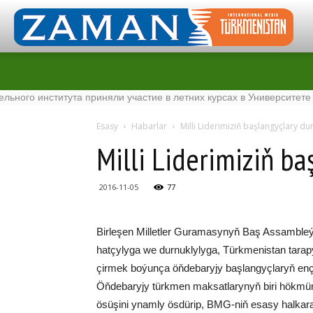
института приняли участие в летних курсах в Университете Tenaga
Esasy
Habarlar
Milli Liderimiziň başlangyçlary du
Milli Liderimiziň ba
2016-11-05
77
Bir­le­şen Mil­let­ler Gu­ra­ma­sy­nyň Baş As­samb­le­ý
hat­çy­ly­ga we dur­nuk­ly­ly­ga, Türk­me­nis­tan ta­ra
çir­mek bo­ýun­ça öň­de­ba­ry­jy baş­lan­gyç­la­ryň en­ç
Öň­de­ba­ry­jy türk­men mak­sat­la­ry­nyň bi­ri hökmü
ösü­şi­ni ynam­ly ös­dü­rip, BMG-niň esa­sy hal­ka­ra 