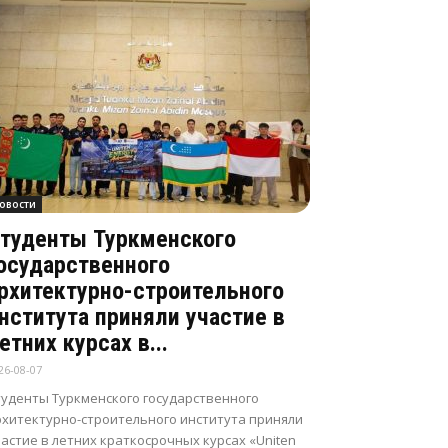
овости
туденты Туркменского
осударственного
рхитектурно-строительного
нститута приняли участие в
етних курсах в...
26-08-07
туденты Туркменского государственного
рхитектурно-строительного института приняли
астие в летних краткосрочных курсах «Uniten