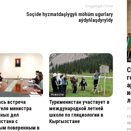
Следующая статья
Soçide hyzmatdaşlygyň möhüm ugurlary
aýdyňlaşdyryldy
Н
С
г
а
и
Новости
л
сь встреча
Туркменистан участвует в
теля министра
международной летней
20
нных дел
школе по гляциологии в
С
стана с
Кыргызстане
а
ым поверенным в
уч