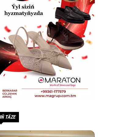
IŇ TÄZE