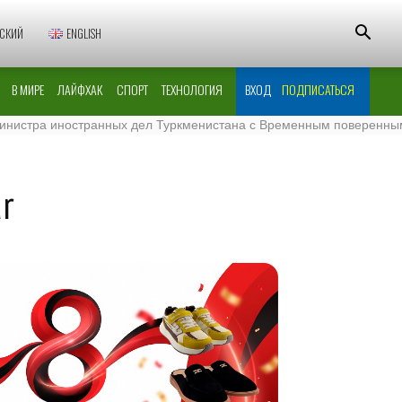
СКИЙ
ENGLISH
В МИРЕ
ЛАЙФХАК
СПОРТ
ТЕХНОЛОГИЯ
ВХОД
ПОДПИСАТЬСЯ
а иностранных дел Туркменистана с Временным поверенным в дел
är