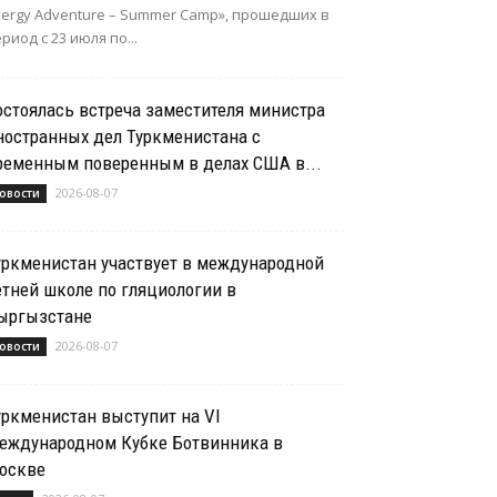
nergy Adventure – Summer Camp», прошедших в
риод с 23 июля по...
остоялась встреча заместителя министра
ностранных дел Туркменистана с
ременным поверенным в делах США в...
2026-08-07
овости
уркменистан участвует в международной
етней школе по гляциологии в
ыргызстане
2026-08-07
овости
уркменистан выступит на VI
еждународном Кубке Ботвинника в
оскве