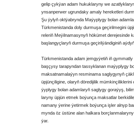
ge­lip çyk­ýan adam hu­kuk­la­ry­ny we azat­lyk­la­ry
yn­san­per­wer ug­run­da­ky ama­ly he­re­ket­le­ri dur­
Şu ýy­lyň okt­ýab­ryn­da Ma­ýyp­ly­gy bo­lan adam­la­r
Türk­me­nis­tan­da do­ly dur­mu­şa ge­çi­ril­me­gi­ni 
re­le­riň Me­ýil­na­ma­sy­nyň hö­kü­met de­re­je­sin­de
baş­lan­gyç­la­ryň dur­mu­şa ge­çi­rilýändi­gi­niň aý­dy
Türk­me­nis­tan­da adam jem­gy­ýe­tiň iň gym­mat­ly ha­
baş­çy­sy ta­ra­pyn­dan tas­syk­la­nan ma­ýyp­ly­gy bo
mak­sat­na­ma­la­ýyn res­mi­na­ma sag­ly­gy­nyň çäk­li m
üpjünçiligine, ola­ryň dö­re­di­ji­lik müm­kin­çi­lik­le­ri
ýyp­ly­gy bo­lan adam­la­ryň sag­ly­gy go­ra­ýyş, bi­lim, 
la­ry­ny üp­jün et­mek bo­ýun­ça mak­sat­lar ber­ki­di­
na­ma­ny ýe­ri­ne ýe­tir­mek bo­ýun­ça iş­ler al­nyp b
myn­da öz üstüne alan hal­ka­ra borç­lan­ma­la­ry­ny 
ýar.