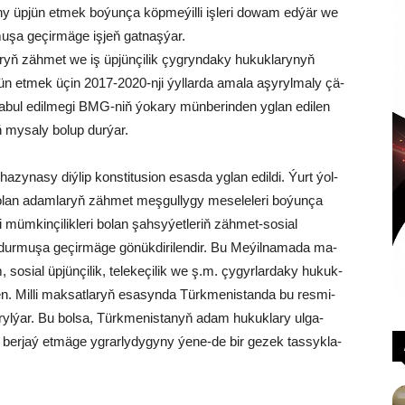
­ny üp­jün et­mek bo­ýun­ça köp­me­ýil­li işleri do­wam ed­ýär we
mu­şa ge­çir­mä­ge iş­jeň gat­naş­ýar.
yň zäh­met we iş üp­jün­çi­lik çyg­ryn­da­ky hu­kuk­la­ry­nyň
üp­jün et­mek üçin 2017-2020-nji ýyl­lar­da ama­la aşy­ryl­ma­ly çä­
 ka­bul edil­me­gi BMG-niň ýo­ka­ry mün­be­rin­den yg­lan edi­len
ň my­sa­ly bo­lup dur­ýar.
zy­na­sy di­ýlip kons­ti­tu­si­on esas­da yg­lan edil­di. Ýurt ýol­
­lan adam­la­ryň zäh­met meş­gul­ly­gy me­se­le­le­ri bo­ýun­ça
üm­kin­çi­lik­le­ri bo­lan şah­sy­ýet­le­riň zäh­met-so­si­al
­ni dur­mu­şa ge­çir­mä­ge gö­nük­di­ri­len­dir. Bu Me­ýil­na­ma­da ma­
so­si­al üp­jün­çi­lik, te­le­ke­çi­lik we ş.m. çy­gyr­lar­da­ky hu­kuk­
len. Mil­li mak­sat­la­ryň esa­syn­da Türk­me­nis­tan­da bu res­mi­
a­ryl­ýar. Bu bolsa, Türk­me­nis­tanyň adam hu­kuk­la­ry ul­ga­
berjaý et­mä­ge yg­rar­ly­dy­gy­ny ýe­ne-de bir ge­zek tas­syk­la­