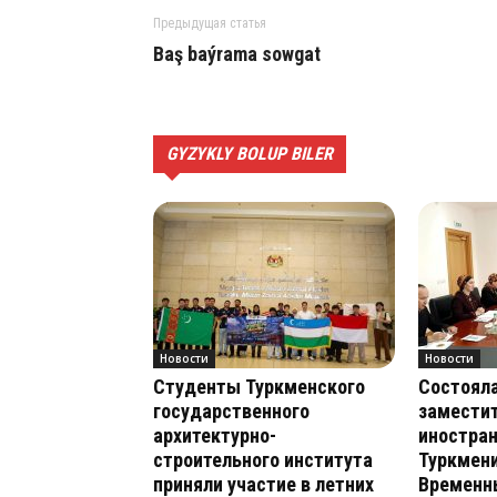
Предыдущая статья
Baş baý­ra­ma sow­gat
GYZYKLY BOLUP BILER
Новости
Новости
Студенты Туркменского
Состояла
государственного
замести
архитектурно-
иностра
строительного института
Туркмени
приняли участие в летних
Временн