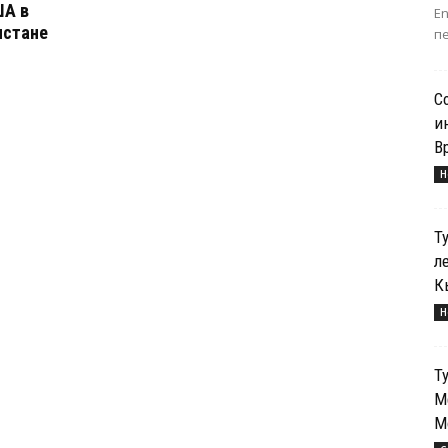
ША в
E
истане
пе
С
и
В
Н
Т
л
К
Н
Т
М
М