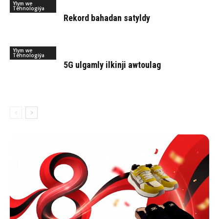
Ylym we
Tehnologiýa
Rekord bahadan satyldy
Ylym we
Tehnologiýa
5G ulgamly ilkinji awtoulag