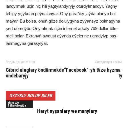
lan­dyr­mak üçin hiç hi­li ýag­ty­lan­dy­ry­jy otur­dyl­man­dyr. Ýag­ny
te­bi­gy yşyk­dan peý­da­lan­ýar. Ony ga­raň­ky jaý­da ula­nyp bol­
ma­ýar. Bu bol­sa, onuň gö­ze do­lu­ly­gy­na zy­ýan­syz bol­ma­gy­na
şert dö­red­ýär. Ony al­mak üçin in­ter­net ar­ka­ly 799 dol­lar tö­le­
me­li bo­lar. Ek­ra­nyň aw­gust aýyn­da eýe­le­ri­ne ug­ra­dy­lyp baş­
lan­ma­gy­na ga­ra­şyl­ýar.
Предыдущая статья
Следующая статья
Gib­rid ulag­la­ry ön­dür­mek­de
“Facebook”-yň tä­ze hyz­ma­
öň­de­ba­ry­jy
ty
GYZYKLY BOLUP BILER
Ylym we
Tehnologiýa
Ha­ryt ny­şan­la­ry we ma­ny­la­ry