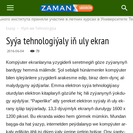
института приняли участие в летних курсах в Университете Tenaga
Esasy
Ylym we Tehnologiýa
Sy­ýa teh­no­lo­gi­ýa­ly iň uly ek­ran
2016-06-04
73
Komp­ýu­ter ek­ran­la­ry­na yzy­gi­der­li se­ret­me­giň göze zy­ýa­ny­nyň
bar­dy­gy hem­mä mä­lim­dir. Şol se­bäp­li hü­när­men­ler komp­ýu­ter
bi­len iş­le­ýän­le­re yzy­gi­der­li ara­kes­me edip, bi­raz dem-dynç al­
ma­ly­dy­gy­ny aýd­ýar­lar. Em­ma elekt­ron sy­ýa teh­no­lo­gi­ýa­sy
otur­dy­lan elekt­ron ki­tap­la­ryň gö­zü­ňe hiç hi­li zy­ýa­ny­nyň ýok­du­
gy aý­dyl­ýar. “Pa­per­li­ke” at­ly şe­re­ket elekt­ron sy­ýa­ly iň uly ek­
ra­ny iş­läp taý­ýar­la­dy. 13,3 dýuým­lyk ek­ra­nyň du­ru­ly­gy 1600 x
1200 pik­sel. Bu ek­ran­da wi­deo hem gör­mek müm­kin. Mun­dan
baş­ga-da hat ýa­zyp, in­ter­net­den peý­da­la­nyp we komp­ýu­ter ar­
ka­ly edil­ýän äh­li işi di­ýen ýa­ly ýe­ri­ne ýe­ti­rip bol­ýar. Ony ýag­ty­