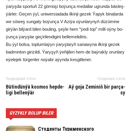
ýa­ryş­da spor­tuň 22 gör­nü­şi bo­ýun­ça me­dal­lar ug­run­da bäs­leş­
ýär­ler. Ge­çen ýyl, uni­wer­sia­da­da il­kin­ji ge­zek Ýa­pyk bi­na­lar­da
we sö­weş sun­ga­ty bo­ýun­ça V Azi­ýa oýun­la­ry­nyň dü­zü­mi­ne
gir­ýän bil­ýard bi­len bou­ling, şeý­le hem “ýe­di top” mil­li oý­ny bo­
ýun­ça ýa­ryş­lar ge­çi­ri­len­di­gi­ni bel­le­me­li­di­ris.
Bu ýyl bol­sa, top­lum­la­ýyn ýa­ryş­la­ryň sa­na­wy­na il­kin­ji ge­zek
bad­min­ton gi­ri­zil­di. Ýa­ry­şyň ýe­ňi­ji­le­ri hem-de baý­rak­ly orun­la­ry
eýe­le­jek tür­gen­ler no­ýabr aýyn­da kes­git­le­ner.
Предыдущая статья
Следующая статья
Bü­tin­dün­ýä kos­mos hep­de­
Aý go­ja Ze­mi­niň bir par­ça­
li­gi bel­len­ýär
sy
GYZYKLY BOLUP BILER
Студенты Туркменского