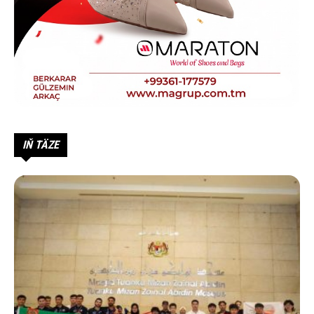
IŇ TÄZE