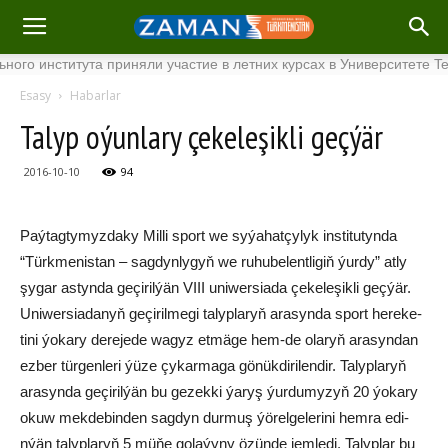
института приняли участие в летних курсах в Университете Tenaga 
Esasy
Habarlar
Ta­lyp oýun­la­ry çe­ke­le­şik­li geç­ýär
2016-10-10
94
Paý­tag­ty­myz­da­ky Mil­li sport we sy­ýa­hat­çy­lyk ins­ti­tu­tyn­da
“Türk­me­nis­tan – sag­dyn­ly­gyň we ru­hu­be­lent­li­giň ýur­dy” at­ly
şy­gar as­tyn­da ge­çi­ril­ýän VIII uni­wer­sia­da çe­ke­le­şik­li geç­ýär.
Uni­wer­sia­da­nyň ge­çi­ril­me­gi ta­lyp­la­ryň ara­syn­da sport he­re­ke­
ti­ni ýo­ka­ry de­re­je­de wa­gyz et­mä­ge hem-de ola­ryň ara­syn­dan
ez­ber tür­gen­le­ri ýü­ze çy­kar­ma­ga gö­nük­di­ri­len­dir. Ta­lyp­la­ryň
ara­syn­da ge­çi­ril­ýän bu ge­zek­ki ýa­ryş ýur­du­my­zyň 20 ýo­ka­ry
okuw mek­de­bin­den sag­dyn dur­muş ýö­rel­ge­le­ri­ni hem­ra edi­
nýän ta­lyp­la­ryň 5 mü­ňe go­la­ýy­ny özün­de jem­le­di. Ta­lyp­lar bu