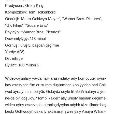
Prodýuseri: Grem King
Kompozitory: Tom Holkenborg
Öndüriji: “Metro-Goldwyn-Mayer”, “Warner Bros. Pictures”,
“GK Films”, “Square Enix”
Paýlaýjy: “Warner Bros. Pictures”
Dowamlylygy: 118 minut
Görnüşi: uruşly, başdan geçirme
Ýurdy: ABŞ
Dili: iňlisçe
Býujeti: 100 million $
Wi­deo-oýun­la­ry ýa-da halk ara­syn­da­ky ady komp­ýu­ter oýun­
la­ry esa­syn­da film­leri su­ra­ta dü­şür­mäge köp ýyl­dan bä­ri Gol­li­
wud aý­ra­tyn üns ber­ýär. Go­laý­da şeý­le film­le­riň ha­ta­ry­na ýe­
ne-de bi­ri go­şul­dy. “Tomb Rai­der” atly uruş­ly baş­dan ge­çir­me
wideo-oý­ny esa­syn­da­ ekranlaşdyrylan ady­bir tä­ze film­de baş
keş­bi Gol­li­wu­dyň os­kar­ly akt­ri­sa­sy, şwe­si­ýa­ly Ali­si­ýa Wi­kan­