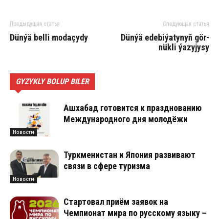
Предыдущая статья
Следующая статья
Dün­ýä bel­li mo­da­çy­dy
Dün­ýä ede­bi­ýa­ty­nyň gör­
nük­li ýa­zy­jy­sy
GYZYKLY BOLUP BILER
Ашхабад готовится к празднованию
Международного дня молодёжи
Новости
Туркменистан и Япония развивают
связи в сфере туризма
Новости
Стартовал приём заявок на
Чемпионат мира по русскому языку –