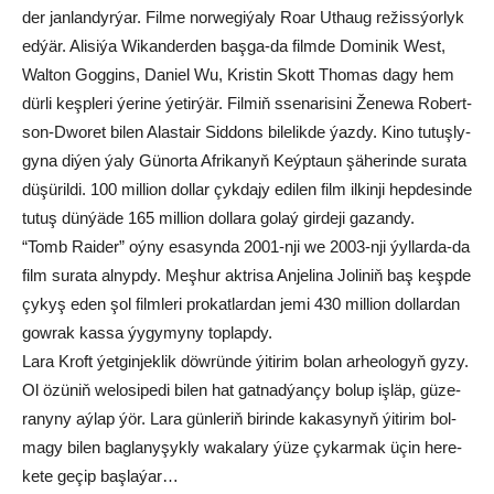
der jan­lan­dyr­ýar. Fil­me nor­we­gi­ýa­ly Ro­ar Ut­ha­ug re­žiss­ýor­lyk
ed­ýär. Ali­si­ýa Wi­kan­der­den baş­ga-da film­de Do­mi­nik West,
Wal­ton Gog­gins, Da­ni­el Wu, Kris­tin Skott Tho­mas da­gy hem
dür­li keşp­le­ri ýe­ri­ne ýe­tir­ýär. Fil­miň sse­na­ri­si­ni Že­ne­wa Ro­bert­
son-Dwo­ret bi­len Alas­ta­ir Sid­dons bi­le­lik­de ýaz­dy. Ki­no tu­tuş­ly­
gy­na di­ýen ýa­ly Gü­nor­ta Af­ri­ka­nyň Keýp­ta­un şä­he­rin­de su­ra­ta
dü­şü­ril­di. 100 mil­li­on dol­lar çyk­da­jy edi­len film il­kin­ji hep­de­sin­de
tu­tuş dün­ýä­de 165 mil­li­on dol­la­ra go­laý gir­de­ji ga­zan­dy.
“Tomb Rai­der” oý­ny esa­syn­da 2001-nji we 2003-nji ýyl­lar­da-da
film su­ra­ta al­nyp­dy. Meş­hur akt­ri­sa An­je­li­na Jo­li­niň baş keşp­de
çy­kyş eden şol film­le­ri pro­kat­lardan je­mi 430 mil­li­on dol­lar­dan
gow­rak kas­sa ýy­gy­my­ny top­lap­dy.
La­ra Kroft ýet­gin­jek­lik döw­rün­de ýi­ti­rim bo­lan ar­heo­lo­gyň gy­zy.
Ol özü­niň we­lo­si­pe­di bi­len hat gat­nad­ýan­çy bo­lup iş­läp, gü­ze­
ra­ny­ny aý­lap ýör. La­ra gün­le­riň bi­rin­de ka­ka­sy­nyň ýi­ti­rim bol­
ma­gy bi­len bag­la­ny­şyk­ly wa­ka­la­ry ýü­ze çy­kar­mak üçin he­re­
ke­te ge­çip baş­la­ýar…