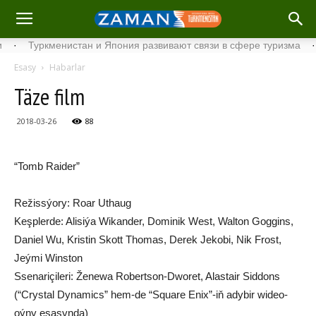
Туркменистан и Япония развивают связи в сфере туризма
·
Ста
Esasy
Habarlar
Täze film
2018-03-26
88
“Tomb Raider”
Režissýory: Roar Uthaug
Keşplerde: Alisiýa Wikander, Dominik West, Walton Goggins,
Daniel Wu, Kristin Skott Thomas, Derek Jekobi, Nik Frost,
Jeými Winston
Ssenariçileri: Ženewa Robertson-Dworet, Alastair Siddons
(“Crystal Dynamics” hem-de “Square Enix”-iň adybir wideo-
oýny esasynda)