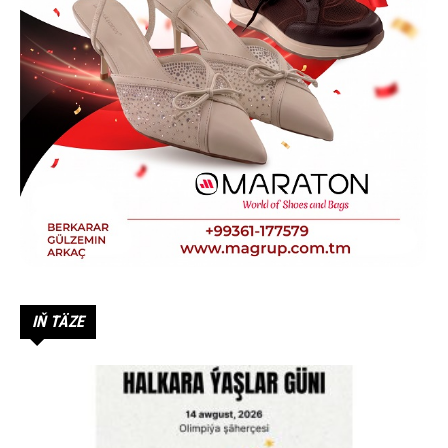
IŇ TÄZE