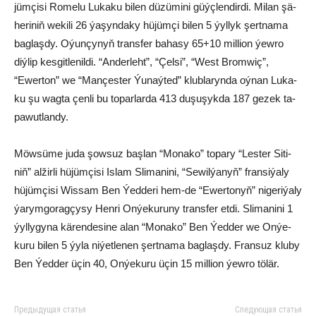
jüm­çi­si Ro­me­lu Lu­ka­ku bi­len dü­zü­mi­ni güýç­len­dir­di. Mi­lan şä­
he­ri­niň we­ki­li 26 ýa­şyn­da­ky hü­jüm­çi bi­len 5 ýyl­lyk şert­na­ma
bag­laş­dy. Oýun­çy­nyň trans­fer ba­ha­sy 65+10 mil­li­on ýew­ro
diý­lip kes­git­le­nil­di. “An­der­leht”, “Çel­si”, “West Brom­wiç”,
“Ewer­ton” we “Man­çes­ter Ýu­naý­ted” klub­la­ryn­da oý­nan Lu­ka­
ku şu wag­ta çen­li bu to­par­lar­da 413 du­şu­şyk­da 187 ge­zek ta­
pa­wut­lan­dy.
Möw­sü­me ju­da şow­suz baş­lan “Mo­na­ko” to­pa­ry “Les­ter Si­ti­
niň” al­žir­li hü­jüm­çi­si Is­lam Sli­ma­ni­ni, “Se­wil­ýa­nyň” fran­si­ýa­ly
hü­jüm­çi­si Wis­sam Ben Ýed­de­ri hem-de “Ewer­to­nyň” ni­ge­ri­ýa­ly
ýa­rym­go­rag­çy­sy Hen­ri On­ýe­ku­ru­ny trans­fer et­di. Sli­ma­ni­ni 1
ýyl­lygyna kä­ren­de­si­ne alan “Mo­na­ko” Ben Ýed­der we On­ýe­
ku­ru bi­len 5 ýy­la ni­ýet­le­nen şert­na­ma bag­laş­dy. Fran­suz klu­by
Ben Ýed­der üçin 40, On­ýe­kuru üçi­n 15 mil­li­on ýew­ro tö­lär.
Предыдущая статья
Следующая статья