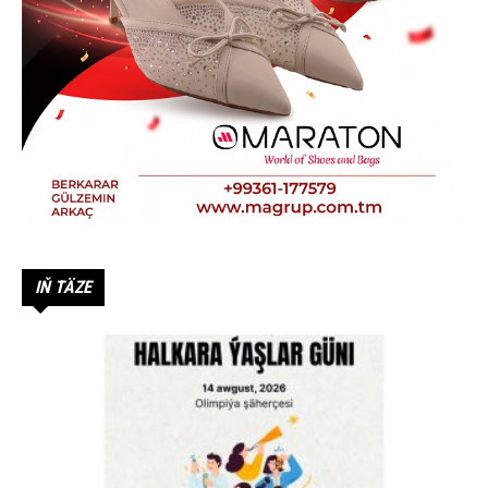
IŇ TÄZE