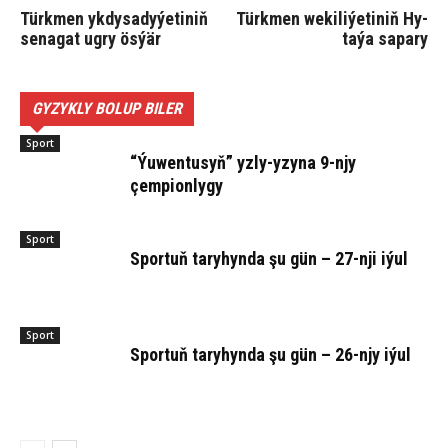
Türk­men yk­dy­sa­dy­ýe­ti­niň
Türk­men we­ki­li­ýe­ti­niň Hy­
se­na­gat ug­ry ös­ýär
ta­ýa sa­pa­ry
GYZYKLY BOLUP BILER
Sport
“Ýuwentusyň” yzly-yzyna 9-njy
çempionlygy
Sport
Sportuň taryhynda şu gün – 27-nji iýul
Sport
Sportuň taryhynda şu gün – 26-njy iýul