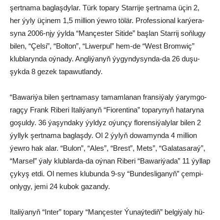
şert­na­ma bag­laş­dy­lar. Türk to­pa­ry Star­ri­je şert­na­ma üçin 2,
her ýy­ly üçi­nem 1,5 mil­li­on ýew­ro tö­lär. Pro­fes­sio­nal kar­ýe­ra­
sy­na 2006-njy ýyl­da “Man­çes­ter Si­ti­de” baş­lan Star­rij soň­lu­gy
bi­len, “Çel­si”, “Bol­ton”, “Li­wer­pul” hem-de “West Brom­wiç”
klub­la­ryn­da oý­na­dy. Ang­li­ýa­nyň ýy­gyn­dy­syn­da-da 26 du­şu­
şyk­da 8 ge­zek ta­pa­wut­lan­dy.
“Ba­wa­ri­ýa bi­len şert­na­ma­sy ta­mam­la­nan fran­si­ýa­ly ýa­rym­go­
rag­çy Frank Ri­be­ri Ita­li­ýa­nyň “Fio­ren­ti­na” to­pa­ry­nyň ha­ta­ry­na
go­şul­dy. 36 ýa­şyn­da­ky ýyl­dyz oýun­çy flo­ren­si­ýa­ly­lar bi­len 2
ýyl­lyk şert­na­ma bag­laş­dy. Ol 2 ýy­lyň do­wa­myn­da 4 mil­li­on
ýew­ro hak alar. “Bu­lon”, “Ales”, “Brest”, Mets”, “Ga­la­ta­sa­raý”,
“Mar­sel” ýa­ly klub­lar­da-da oý­nan Ri­be­ri “Ba­wa­ri­ýa­da” 11 ýyl­lap
çy­kyş et­di. Ol ne­mes klu­bun­da 9-sy “Bun­des­li­ga­nyň” çem­pi­
on­ly­gy, je­mi 24 ku­bok ga­zan­dy.
Ita­li­ýa­nyň “In­ter” to­pa­ry “Man­çes­ter Ýu­naý­te­diň” bel­gi­ýa­ly hü­