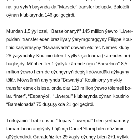
na, şu ýy­lyň ba­şyn­da-da “Mar­se­le” trans­fer bo­lup­dy. Ba­lo­tel­li
oý­nan klub­la­ryn­da 146 gol ge­çir­di.
Mun­dan 1,5 ýyl ozal, “Bar­se­lo­na­nyň” 145 mil­li­on ýew­ro “Li­wer­
pul­dan” trans­fer eden bra­zi­li­ýa­ly ýa­rym­go­rag­çy­sy Fi­lip­pe Kou­
ti­nio kar­ýe­ra­sy­ny “Ba­wa­ri­ýa­da” do­wam et­di­rer. Ne­mes klu­by
28 ýa­şyn­da­ky Kou­ti­nio bi­len 1 ýyl­lyk şert­na­ma (kä­ren­de­si­ne)
bag­laş­dy. Mün­hen­li­ler 1 ýyl­lyk kä­ren­de üçin “Bar­se­lo­na” 8,5
mil­li­on ýew­ro hem-de oýun­çy­nyň de­giş­li dö­wür­dä­ki aý­ly­gy­ny
tö­lär. Möw­sü­miň ahy­ryn­da “Ba­wa­ri­ýa” Kou­ti­nio­ny ymyk­ly
trans­fer et­mek is­le­se, on­da olar 120 mil­li­on ýew­ro tö­le­me­li bo­
lar. “In­ter”, “Es­pan­ýol”, “Li­wer­pul” klub­la­ryn­da oý­nan Kou­ti­nio
“Bar­se­lo­na­da” 75 du­şu­şyk­da 21 gol ge­çir­di.
Tür­ki­ýä­niň “Trab­zons­por” to­pa­ry “Li­wer­pul” bi­len şert­na­ma­sy
ta­mam­la­nan ang­li­ýa­ly hü­jüm­çi Da­ni­el Star­rij bi­len dü­zü­mi­ni
güýç­len­dir­di. Ga­ra­de­ňiz­li­ler 29 ýaş­ly oýun­çy bi­len 2+1 ýyl­lyk