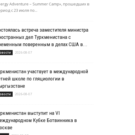
nergy Adventure – Summer Camp», прошедших в
риод с 23 июля по...
остоялась встреча заместителя министра
ностранных дел Туркменистана с
ременным поверенным в делах США в...
2026-08-07
овости
уркменистан участвует в международной
етней школе по гляциологии в
ыргызстане
2026-08-07
овости
уркменистан выступит на VI
еждународном Кубке Ботвинника в
оскве