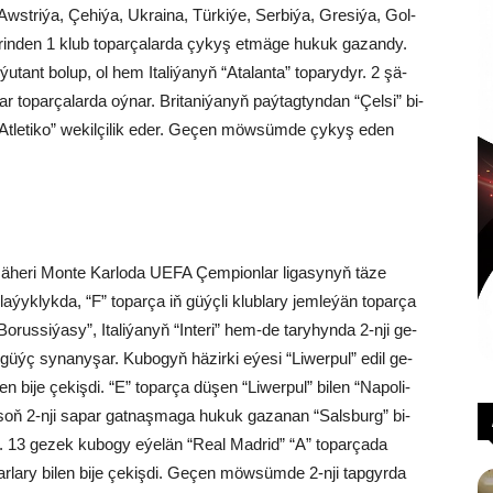
 Awst­ri­ýa, Çe­hi­ýa, Uk­rai­na, Tür­ki­ýe, Ser­bi­ýa, Gre­si­ýa, Gol­
lerinden 1 klub to­par­ça­lar­da çy­kyş et­mä­ge hu­kuk ga­zan­dy.
u­tant bo­lup, ol hem Ita­li­ýa­nyň “Ata­lan­ta” to­pa­ry­dyr. 2 şä­
to­par­ça­lar­da oý­nar. Bri­ta­ni­ýa­nyň paý­tag­tyn­dan “Çel­si” bi­
n “At­le­ti­ko” we­kil­çi­lik eder. Ge­çen möwsümde çykyş eden
­he­ri Mon­te Kar­lo­da UEFA Çem­pi­on­lar li­ga­sy­nyň tä­ze
­jä la­ýyk­lyk­da, “F” to­par­ça iň güýç­li klub­la­ry jem­le­ýän to­parça
­rus­si­ýa­sy”, Ita­li­ýa­nyň “In­te­ri” hem-de ta­ry­hyn­da 2-nji ge­
a güýç synanyşar. Ku­bo­gyň hä­zir­ki eýe­si “Li­wer­pul” edil ge­
n bi­je çe­kiş­di. “E” to­par­ça dü­şen “Li­wer­pul” bi­len “Na­po­li­
n soň 2-nji sa­par gat­naş­ma­ga hu­kuk ga­za­nan “Sals­burg” bi­
r. 13 ge­zek ku­bo­gy eýe­län “Re­al Mad­rid” “A” to­par­ça­da
la­ry bi­len bi­je çe­kiş­di. Ge­çen möw­süm­de 2-nji tap­gyr­da