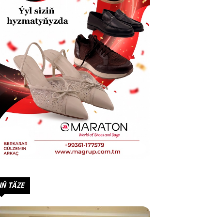
IŇ TÄZE