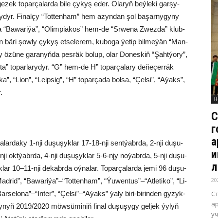
e­zek to­par­ça­lar­da bi­le çy­kyş eder. Ola­ryň beý­le­ki gar­şy­
y­dyr. Fi­nal­çy “Tot­ten­ham” hem azyn­dan şol ba­şar­ny­gy­ny
ça­da “Ba­wa­ri­ýa”, “Olim­pia­kos” hem-de “Srwe­na Zwez­da” klub­
bä­ri şow­ly çy­kyş et­se­le­rem, ku­bo­ga ýe­tip bil­me­ýän “Man­
­ry özü­ne ga­ra­nyň­da pes­räk bo­lup, olar Do­nes­kiň “Şaht­ýo­ry”,
a” to­par­la­ry­dyr. “G” hem-de H” to­par­ça­la­ry de­ňe­çer­räk
i­ka”, “Li­on”, “Le­ip­sig”, “H” to­par­ça­da bol­sa, “Çel­si”, “Aýaks”,
.
Н
С
г
а
a­lar­da­ky 1-nji du­şu­şyk­lar 17-18-nji sent­ýabr­da, 2-nji du­şu­
и
nji okt­ýabr­da, 4-nji du­şu­şyk­lar 5-6-njy no­ýabr­da, 5-nji du­şu­
л
ar 10–11-nji de­kabr­da oý­na­lar. To­par­ça­lar­da je­mi 96 du­şu­
20
Mad­rid”, “Ba­wa­ri­ýa”–“Tot­ten­ham”, “Ýu­wen­tus”–“At­le­ti­ko”, “Li­
С
ar­se­lo­na”–“In­ter”, “Çel­si”–“Aýaks” ýa­ly bi­ri-bi­rin­den gy­zyk­
а
sy­nyň 2019/2020 möw­sü­mi­niň fi­nal du­şu­şy­gy gel­jek ýy­lyň
уч