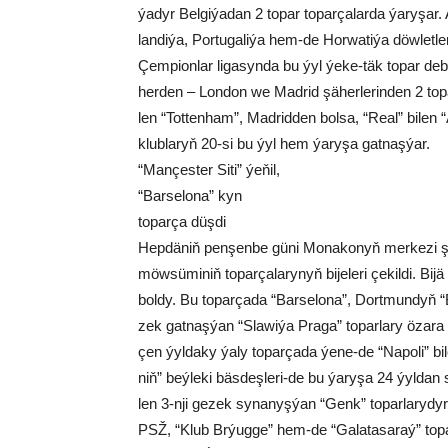
ýa­dyr Bel­gi­ýa­dan 2 to­par to­par­ça­la­r­da ýa­ry­şar.
lan­di­ýa­, Por­tu­ga­li­ýa hem-de Hor­wa­ti­ýa döwlet
Çem­pi­on­lar li­ga­syn­da bu ýyl ýe­ke-täk to­par deb­ý
her­den – Lon­don we Mad­rid şä­her­le­rin­den 2 to­par 
len “Tot­ten­ham”, Mad­rid­den bol­sa, “Re­al” bi­le
klub­la­ryň 20-si bu ýyl hem ýa­ry­şa gat­naş­ýar.
“Mançester Si­ti” ýe­ňil,
“Bar­se­lo­na” kyn
to­par­ça düş­di
Hep­dä­niň pen­şen­be gü­ni Mo­na­ko­nyň mer­ke­zi şä
möw­sü­mi­niň to­par­ça­la­ry­nyň bi­je­le­ri çe­kil­di. Bi
bol­dy. Bu to­par­ça­da “Bar­se­lo­na”, Dort­mun­dyň “Bo
zek gat­naş­ýan “Sla­wi­ýa Pra­ga” to­par­la­ry­ özar
çen ýyl­daky ýa­ly to­par­ça­da ýe­ne-de “Na­po­li” bi­le
niň” beý­le­ki bäs­deş­le­ri-de bu ýa­ry­şa 24 ýyl­da
len 3-nji ge­zek sy­na­nyş­ýan “Genk” to­par­la­ry­dy
PSŽ, “Klub Brýug­ge” hem-de “Ga­la­ta­sa­raý” to­par­