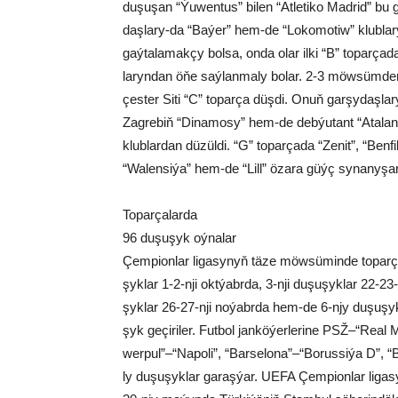
du­şu­şan “Ýu­wen­tus” bi­len “At­le­ti­ko Mad­rid” bu g
daş­la­ry-da “Ba­ýer” hem-de “Lo­ko­mo­tiw” klub­la­r
gaý­ta­la­mak­çy bol­sa, on­da olar il­ki “B” to­par­
la­ryn­dan öňe saý­lan­ma­ly bo­lar. 2-3 möw­süm­den 
çes­ter Si­ti “C” to­par­ça düş­di. Onuň gar­şy­daş­la
Zag­re­biň “Di­na­mo­sy” hem-de deb­ýu­tant “Ata­lan­t
klub­lar­dan dü­zül­di. “G” to­par­ça­da “Ze­nit”, “Ben­f
“Wa­len­si­ýa” hem-de “Lill” öza­ra güýç sy­na­ny­şar
To­par­ça­lar­da
96 du­şu­şyk oý­na­lar
Çem­pi­on­lar li­ga­sy­nyň tä­ze möw­sü­min­de to­par­ç
şyk­lar 1-2-nji okt­ýabr­da, 3-nji du­şu­şyk­lar 22-23-
şyk­lar 26-27-nji no­ýabr­da hem-de 6-njy du­şu­şyk­l
şyk ge­çi­ri­ler. Fut­bol jan­kö­ýer­le­ri­ne PSŽ–“Re­al 
wer­pul”–“Na­po­li”, “Bar­se­lo­na”–“Bo­rus­si­ýa D”, “B
ly du­şu­şyk­lar ga­raş­ýar. UEFA Çem­pi­on­lar li­ga­