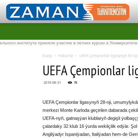
института приняли участие в летних курсах в Университете Tenaga
Esasy
Habarlar
UEFA Çem­pi­on­lar li­ga­sy­nyň 65-nj
UEFA Çem­pi­on­lar li
2019-08-31
78
UEFA Çem­pi­on­lar li­ga­sy­nyň 28-nji, umu­my­lyk­da-
mer­ke­zi Mon­te Kar­lo­da ge­çi­ri­len da­ba­ra­da çe­kil­d
UEFA-nyň, gat­naş­ýan klub­la­ryň de­giş­li ýol­baş­çy­l
ça­lar­da­ky 32 klub 16 ýur­da we­kil­çi­lik ed­ýär. Şol
Ang­li­ýa­dyr Is­pa­ni­ýa­dan, Ita­li­ýa­dan hem-de Ger