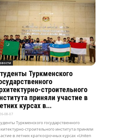
овости
туденты Туркменского
осударственного
рхитектурно-строительного
нститута приняли участие в
етних курсах в...
26-08-07
туденты Туркменского государственного
рхитектурно-строительного института приняли
астие в летних краткосрочных курсах «Uniten