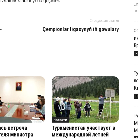
ta­türk sta­dio­nyn­da ge­çi­ri­ler.
E
пе
Следующая статья
­
Çem­pi­on­lar li­ga­sy­nyň iň go­wu­la­ry
С
и
В
Н
Т
л
К
Н
Т
Новости
М
сь встреча
Туркменистан участвует в
М
теля министра
международной летней