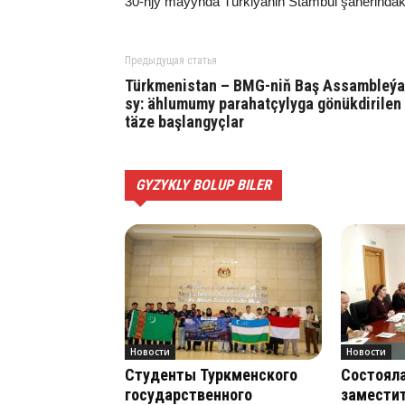
30-njy ma­ýyn­da Tür­ki­ýä­niň Stam­bul şä­he­rin­dä­ki A
Предыдущая статья
Türk­me­nis­tan – BMG-niň Baş As­samb­le­ýa
sy: äh­lu­mu­my pa­ra­hat­çy­ly­ga gö­nük­di­ri­len
tä­ze baş­lan­gyç­lar
GYZYKLY BOLUP BILER
Новости
Новости
Студенты Туркменского
Состояла
государственного
замести