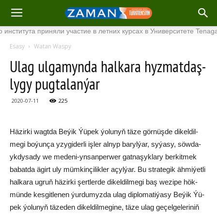
ута приняли участие в летних курсах в Университете Tenaga Nasio
Esasy
Watan Waspy
Ulag ul­ga­myn­da hal­ka­ra hyz­mat­daş­
ly­gy pug­ta­lan­ýar
2020-07-11
225
Hä­zir­ki wagt­da Be­ýik Ýü­pek ýo­lu­nyň tä­ze gör­nüş­de di­kel­dil­
me­gi bo­ýun­ça yzy­gi­der­li iş­le­r al­nyp ba­ryl­ýar, sy­ýa­sy, söw­da-
yk­dy­sa­dy we me­de­ni-yn­san­per­wer gat­na­şyk­la­ry ber­kit­mek
ba­bat­da ägirt uly müm­kin­çi­lik­le­r açyl­ýar. Bu stra­te­gik äh­mi­ýet­li
hal­ka­ra ug­ruň hä­zir­ki şert­ler­de di­kel­dil­me­gi baş we­zi­pe hök­
mün­de kes­git­le­nen ýur­du­myz­da ulag dip­lo­ma­ti­ýa­sy Be­ýik Ýü­
pek ýo­lu­nyň tä­ze­den di­kel­dil­me­gi­ne, tä­ze ulag ge­çel­ge­le­ri­niň