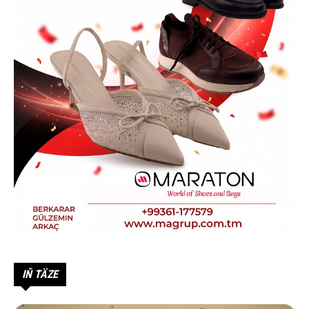
IŇ TÄZE