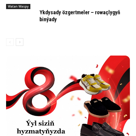
Watan Waspy
Yk­dy­sa­dy öz­gert­me­ler – ro­waç­ly­gyň
bin­ýa­dy