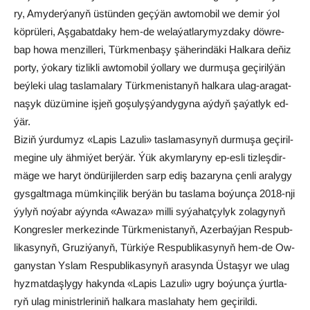
ry, Amy­der­ýa­nyň üs­tün­den geç­ýän aw­to­mo­bil we de­mir ýol
köp­rü­le­ri, Aş­ga­bat­da­ky hem-de we­la­ýat­la­ry­myz­da­ky döw­re­
bap ho­wa men­zil­le­ri, Türk­men­ba­şy şä­he­rin­dä­ki Hal­ka­ra de­ňiz
por­ty, ýo­ka­ry tiz­lik­li aw­to­mo­bil ýol­la­ry we dur­mu­şa ge­çi­ril­ýän
beý­le­ki ulag tas­la­ma­la­ry Türk­me­nis­ta­nyň hal­ka­ra ulag-ara­gat­
na­şyk dü­zü­mi­ne iş­jeň go­şu­lyş­ýan­dy­gy­na aý­dyň şa­ýat­lyk ed­
ýär.
Bi­ziň ýur­du­myz «La­pis La­zu­li» tas­la­ma­sy­nyň dur­mu­şa ge­çi­ril­
me­gi­ne uly äh­mi­ýet ber­ýär. Ýük akym­la­ry­ny ep-es­li tiz­leş­dir­
mä­ge we ha­ryt ön­dü­ri­ji­ler­den sarp ediş ba­za­ry­na çen­li ara­ly­gy
gys­galt­ma­ga müm­kin­çi­lik ber­ýän bu tas­la­ma bo­ýun­ça 2018-nji
ýy­lyň no­ýabr aýyn­da «Awa­za» mil­li sy­ýa­hat­çy­lyk zo­la­gy­nyň
Kong­res­ler mer­ke­zin­de Türk­me­nis­ta­nyň, Azer­baý­jan Res­pub­
li­ka­sy­nyň, Gru­zi­ýa­nyň, Tür­ki­ýe Res­pub­li­ka­sy­nyň hem-de Ow­
ga­nys­tan Ys­lam Res­pub­li­ka­sy­nyň ara­syn­da Üs­ta­şyr we ulag
hyz­mat­daş­ly­gy ha­kyn­da «La­pis La­zu­li» ug­ry bo­ýun­ça ýurt­la­
ryň ulag mi­nistr­le­ri­niň hal­ka­ra mas­la­ha­ty hem ge­çi­ril­di.