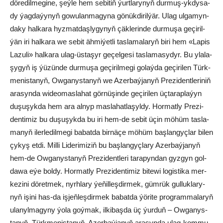
dö­re­dil­me­gi­ne, şeý­le hem se­bi­tiň ýurt­la­ry­nyň dur­muş-yk­dy­sa­
dy ýag­da­ýy­nyň go­wu­lan­ma­gy­na gö­nük­di­ril­ýär. Ulag ul­ga­myn­
da­ky hal­ka­ra hyz­mat­daş­ly­gy­nyň çäk­le­rin­de dur­mu­şa ge­çi­ril­
ýän iri hal­ka­ra we se­bit äh­mi­ýet­li tas­la­ma­la­ryň bi­ri hem «La­pis
La­zu­li» hal­ka­ra ulag-üs­ta­şyr ge­çel­ge­si tas­la­ma­sy­dyr. Bu yla­la­
şy­gyň iş ýü­zün­de dur­mu­şa ge­çi­ril­me­gi go­laý­da ge­çi­ri­len Türk­
me­nis­ta­nyň, Ow­ga­nys­ta­nyň we Azer­baý­ja­nyň Pre­zi­dent­le­ri­niň
ara­syn­da wi­deo­mas­la­hat gör­nü­şin­de ge­çi­ri­len üç­ta­rap­la­ýyn
du­şu­şyk­da hem ara al­nyp mas­la­hat­la­şyl­dy. Hor­mat­ly Prezi­
den­ti­miz bu du­şu­şyk­da bu iri hem-de se­bit üçin mö­hüm tas­la­
ma­nyň iler­le­dil­me­gi ba­bat­da bir­nä­çe mö­hüm baş­lan­gyç­lar bi­len
çy­kyş et­di. Mil­li Li­de­ri­mi­ziň bu baş­lan­gyç­la­ry Azer­baý­ja­nyň
hem-de Ow­ga­nys­ta­nyň Pre­zi­dent­le­ri ta­ra­pyn­dan gyz­gyn gol­
da­wa eýe bol­dy. Hor­mat­ly Pre­zi­den­ti­miz bi­te­wi lo­gi­sti­ka mer­
ke­zi­ni dö­ret­mek, nyrh­la­ry ýe­ňil­leş­dir­mek, güm­rük gul­luk­la­ry­
nyň işi­ni has-da iş­jeň­leş­dir­mek ba­bat­da ýö­ri­te prog­ram­ma­la­ryň
ula­nyl­ma­gy­ny ýo­la goý­mak, il­ki­baş­da üç ýur­duň – Ow­ga­nys­
ta­nyň, Türk­me­nis­ta­nyň, Azer­baý­ja­nyň ara­syn­da ulag-kom­mu­