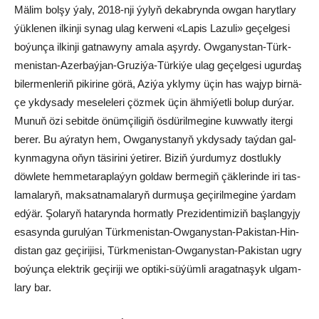
Mä­lim bol­şy ýa­ly, 2018-nji ýy­lyň de­kab­ryn­da ow­gan ha­ryt­la­ry
ýük­le­nen il­kin­ji sy­nag ulag ker­we­ni «La­pis La­zu­li» ge­çel­ge­si
bo­ýun­ça il­kin­ji gat­na­wy­ny ama­la aşyr­dy. Ow­ga­nys­tan-Türk­
me­nis­tan-Azer­baý­jan-Gru­zi­ýa-Tür­ki­ýe ulag ge­çel­ge­si ugur­daş
bi­ler­men­le­riň pi­ki­ri­ne gö­rä, Azi­ýa yk­ly­my üçin has wa­jyp bir­nä­
çe yk­dy­sa­dy me­se­le­le­ri çöz­mek üçin äh­mi­ýet­li bo­lup dur­ýar.
Mu­nuň özi se­bit­de önüm­çi­li­giň ös­dü­ril­me­gi­ne kuw­wat­ly iter­gi
be­rer. Bu aý­ra­tyn hem, Ow­ga­nys­ta­nyň yk­dy­sa­dy taý­dan gal­
kyn­ma­gy­na oňyn tä­si­ri­ni ýe­ti­rer. Bi­ziň ýur­du­myz dost­luk­ly
döw­le­te hem­me­ta­rap­la­ýyn gol­daw ber­me­giň çäk­le­rin­de iri tas­
la­ma­la­ryň, mak­sat­na­ma­la­ryň dur­mu­şa ge­çi­ril­me­gi­ne ýar­dam
ed­ýär. Şo­la­ryň ha­ta­ryn­da hormatly Prezidentimiziň baş­lan­gy­jy
esa­syn­da gu­rul­ýan Türk­me­nis­tan-Ow­ga­nys­tan-Pa­kis­tan-Hin­
dis­tan gaz ge­çi­ri­ji­si, Türk­me­nis­tan-Ow­ga­nys­tan-Pa­kis­tan ug­ry
bo­ýun­ça elekt­rik ge­çi­ri­ji we op­ti­ki-sü­ýüm­li ara­gat­na­şyk ul­gam­
la­ry bar.