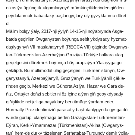
ni­ka­si­ýa üp­jün­çi­lik ul­gam­la­ry­nyň müm­kin­çi­lik­le­rin­den giň­den
peý­da­lan­mak ba­bat­da­ky baş­lan­gyç­la­ry uly gy­zyk­lan­ma dö­ret­
di.
Mä­lim bol­şy ýa­ly, 2017-nji ýy­lyň 14-15-nji no­ýab­ryn­da Aş­ga­
bat­da ge­çi­ri­len Ow­ga­nys­tan bo­ýun­ça se­bit yk­dy­sa­dy hyz­mat­
daş­ly­gy­nyň VII mas­la­ha­ty­nyň (RECCA VII) çä­gin­de Ow­ga­nys­
tan-Türk­me­nis­tan-Azer­baý­jan-Gru­zi­ýa-Tür­ki­ýe hal­ka­ra ulag
ge­çel­ge­si­ni dö­ret­mek bo­ýun­ça bäş­ta­rap­la­ýyn Yla­la­şy­ga gol
çe­ki­lip­di. Bu mul­ti­mo­dal ulag ge­çel­ge­si Türk­me­nis­ta­nyň, Ow­
ga­nys­ta­nyň, Azer­baý­ja­nyň, Gru­zi­ýa­nyň we Tür­ki­ýä­niň çäk­le­
rin­den ge­çip, Mer­ke­zi we Gü­nor­ta Azi­ýa, Ha­zar we Ga­ra de­
ňiz, Or­ta­ýer deň­zi se­bit­le­ri­ni öz içi­ne al­ýan giň geoyk­dy­sa­dy
gi­ňiş­lik­de ne­ti­je­li gat­na­şyk­la­ry ber­kit­mä­ge ýar­dam eder.
Hor­mat­ly Pre­zi­den­ti­mi­ziň pa­ra­sat­ly baş­tu­tan­ly­gyn­da gys­ga dö­
wür­de gur­lup, ula­nyl­ma­ga ber­len Ga­za­gys­tan-Türk­me­nis­tan-
Eý­ran, Ker­ki-Ymam­na­zar (Türk­me­nis­tan)-Aki­na (Ow­ga­nys­
tan) hem-de dur­ky tä­ze­le­nen Ser­he­ta­bat-Tur­gun­dy de­mir ýol­la­