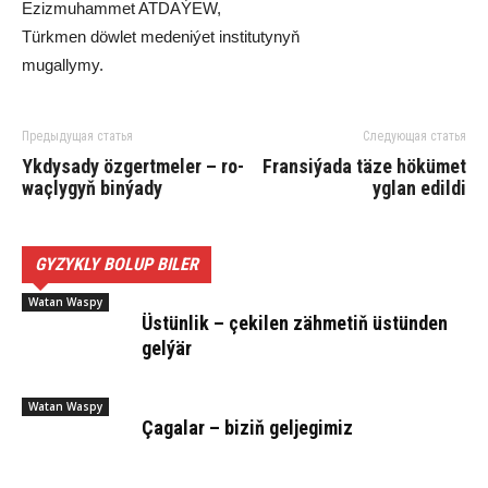
Eziz­mu­ham­met AT­DA­ÝEW,
Türk­men döw­let me­de­ni­ýet ins­ti­tu­ty­nyň
mu­gal­ly­my.
Предыдущая статья
Следующая статья
Yk­dy­sa­dy öz­gert­me­ler – ro­
Fran­si­ýa­da tä­ze hö­kü­met
waç­ly­gyň bin­ýa­dy
yg­lan edil­di
GYZYKLY BOLUP BILER
Watan Waspy
Üs­tün­lik – çe­ki­len zäh­me­tiň üs­tün­den
gel­ýär
Watan Waspy
Ça­ga­lar – bi­ziň gel­je­gi­miz