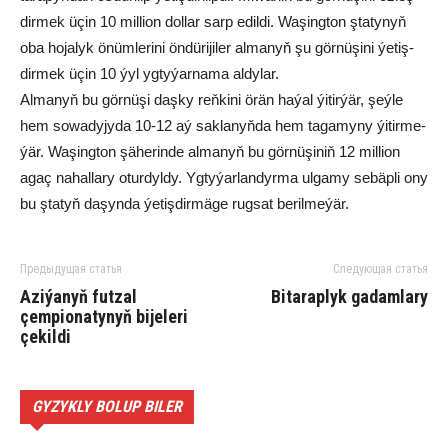
dir­mek üçin 10 mil­li­on dol­lar sarp edil­di. Wa­şing­ton şta­ty­nyň
oba ho­ja­lyk önüm­le­ri­ni ön­dü­ri­ji­ler al­ma­nyň şu gör­nü­şi­ni ýe­tiş­
dir­mek üçin 10 ýyl yg­ty­ýar­na­ma al­dy­lar.
Al­ma­nyň bu gör­nü­şi daş­ky reň­ki­ni örän ha­ýal ýi­tir­ýär, şeý­le
hem so­wa­dy­jy­da 10-12 aý sak­la­nyň­da hem ta­ga­my­ny ýi­tir­me­
ýär. Wa­şing­ton şä­he­rin­de al­ma­nyň bu gör­nü­şi­niň 12 mil­li­on
agaç na­hal­la­ry otur­dyl­dy. Yg­ty­ýar­lan­dyr­ma ul­ga­my se­bäp­li ony
bu şta­tyň da­şyn­da ýe­tiş­dir­mä­ge rug­sat be­ril­me­ýär.
Предыдущая статья
Следующая статья
Aziýanyň futzal
Bi­ta­rap­lyk ga­dam­la­ry
çempionatynyň bijeleri
çekildi
GYZYKLY BOLUP BILER