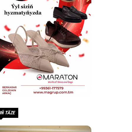
IŇ TÄZE