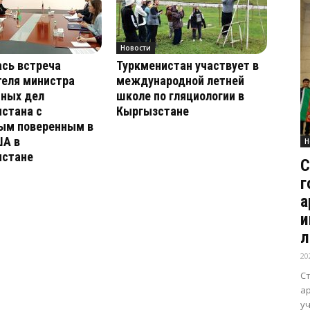
Новости
сь встреча
Туркменистан участвует в
теля министра
международной летней
нных дел
школе по гляциологии в
стана с
Кыргызстане
ым поверенным в
ША в
Н
истане
С
г
а
и
л
20
С
а
уч