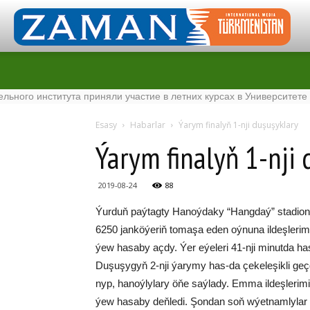
института приняли участие в летних курсах в Университете Tenaga
Esasy
Habarlar
Ýa­rym fi­na­lyň 1-nji du­şu­şyk­la­ry
Ýa­rym fi­na­lyň 1-nji d
2019-08-24
88
Ýurduň paý­tagty Ha­noý­da­ky “Hang­daý” sta­dio­ny
6250 jan­kö­ýe­riň to­ma­şa eden oý­nu­na il­deş­le­ri­
ýew ha­sa­by aç­dy. Ýer eýe­le­ri 41-nji mi­nut­da ha
Du­şu­şy­gyň 2-nji ýa­ry­my has-da çe­ke­le­şik­li g
nyp, ha­noý­ly­la­ry öňe saý­la­dy. Em­ma il­deş­le­ri­mi
ýew ha­sa­by deň­le­di. Şon­dan soň wýet­nam­ly­lar hü