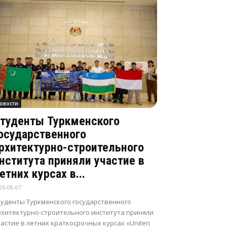
овости
туденты Туркменского
осударственного
рхитектурно-строительного
нститута приняли участие в
етних курсах в...
26-08-07
туденты Туркменского государственного
рхитектурно-строительного института приняли
астие в летних краткосрочных курсах «Uniten