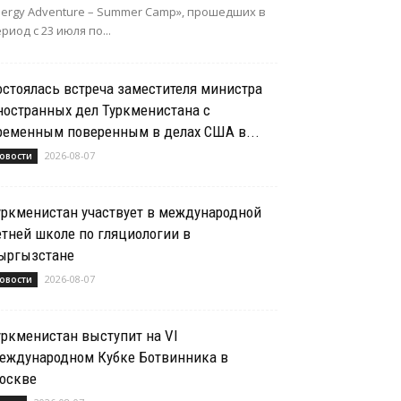
nergy Adventure – Summer Camp», прошедших в
риод с 23 июля по...
остоялась встреча заместителя министра
ностранных дел Туркменистана с
ременным поверенным в делах США в...
2026-08-07
овости
уркменистан участвует в международной
етней школе по гляциологии в
ыргызстане
2026-08-07
овости
уркменистан выступит на VI
еждународном Кубке Ботвинника в
оскве