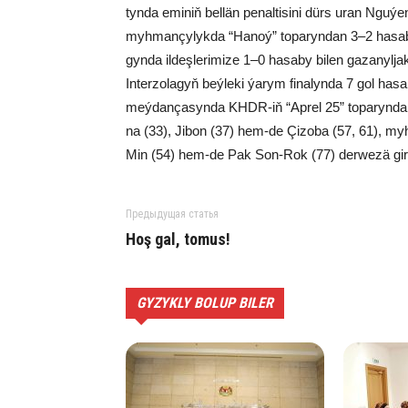
tyn­da emi­niň bel­län pe­nal­ti­si­ni dürs uran Ngu­ýe
myh­man­çy­lyk­da “Ha­noý” to­pa­ryn­dan 3–2 ha­sa­by
gyn­da il­deş­le­ri­mi­ze 1–0 ha­sa­by bi­len ga­za­nyl­j
In­ter­zo­la­gyň beý­le­ki ýa­rym fi­na­lyn­da 7 gol ha­
meý­dan­ça­syn­da KHDR-iň “Ap­rel 25” to­pa­ryn­dan 
na (33), Ji­bon (37) hem-de Çi­zo­ba (57, 61), myh
Min (54) hem-de Pak Son-Rok (77) der­we­zä gi­ri
Предыдущая статья
Hoş gal, tomus!
GYZYKLY BOLUP BILER