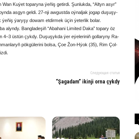
n Wan Ku­ýet to­pa­ry­na ýe­ňiş ge­tir­di. Şun­luk­da, “Al­tyn asyr”
n­da as­gyn gel­di. 27-nji aw­gust­da oý­nal­jak jo­gap du­şu­şy­
ak ýe­ňiş ýa­ry­şy do­wam et­dir­mek üçin ýe­ter­lik bo­lar.
sa­ba alyn­dy. Bang­la­de­şiň “Aba­ha­ni Li­mi­ted Da­ka” to­pa­ry öz
4–3 üs­tün çyk­dy. Du­şu­şyk­da ýer eýe­le­ri­niň gol­la­ry­ny Ra­
­man­la­ryň pök­gü­le­ri­ni bol­sa, Çoe Žon-Hýok (35), Rim Çol-
z­di.
Следующая статья
“Şa­ga­dam” ikin­ji or­na çyk­dy