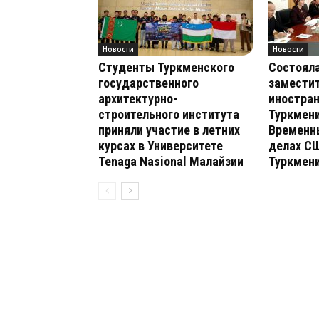
Новости
Новости
Студенты Туркменского
Состояла
государственного
замести
архитектурно-
иностра
строительного института
Туркмени
приняли участие в летних
Временн
курсах в Университете
делах С
Tenaga Nasional Малайзии
Туркмен