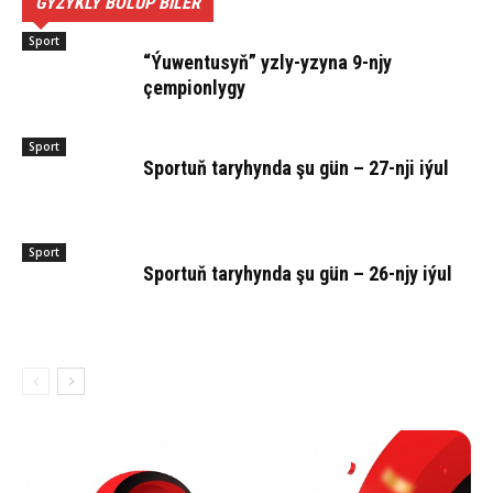
GYZYKLY BOLUP BILER
Sport
“Ýuwentusyň” yzly-yzyna 9-njy
çempionlygy
Sport
Sportuň taryhynda şu gün – 27-nji iýul
Sport
Sportuň taryhynda şu gün – 26-njy iýul