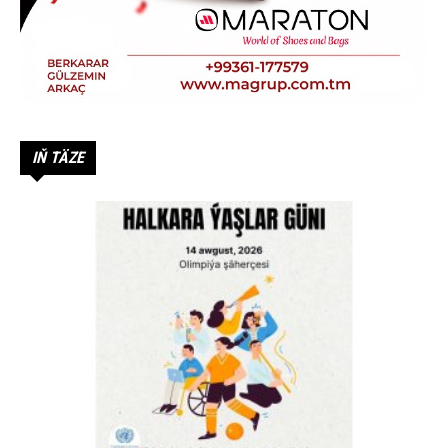
IŇ TÄZE