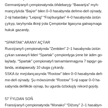
Ger­ma­ni­ýa­nyň çem­pio­na­tyn­da öň­de­ba­ry­jy “Ba­wa­ri­ýa” myh­
man­çy­lyk­da “Ba­ýer” bi­len 0–0 ha­sa­byn­da deň­me-deň oý­na­dy.
2-nji ha­tar­da­ky “Le­ip­sig” “Fraý­burg­dan” 4–0 ha­sa­byn­da üs­tün
çy­kyp, ta­ry­hyn­da il­kin­ji ýo­la Çem­pi­on­lar li­ga­sy­na gat­naş­ma­ga
hu­kuk ga­zan­dy.
“SPAR­TAK” ARA­NY AÇ­ÝAR
Rus­si­ýa­nyň çem­pio­na­ty­nda “Ze­nit­den” 2–1 ha­sa­byn­da üs­tün
çy­kan sa­na­wyň li­de­ri “Spar­tak” çem­pi­on­ly­ga ýe­ne bir ädim go­
laý­la­dy. “Spar­tak” çem­pio­na­tyň ta­mam­lan­ma­gy­na 7 tap­gyr ga­
lan­da, ara­ta­pa­wu­dy 10 utu­ga çy­kar­dy.
SSKA öz meý­dan­ça­syn­da “Ros­tow” bi­len 0–0 ha­sa­byn­da deň­
me-deň oý­na­dy. Şu möw­süm­de “Ros­tow” 5-nji sa­par 0–0 ha­
sa­byn­da deň­lik­de oý­nap, bu ugur­da öz­bo­luş­ly re­kord goý­dy.
57 ÝYLDAN SOŇ
Fran­si­ýa­nyň çem­pio­na­tyn­da “Mo­na­ko” “Di­žo­ny” 2–1 ha­sa­byn­