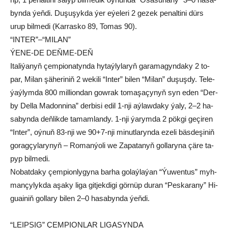
byn­da ýeň­di. Du­şu­şyk­da ýer eýe­le­ri 2 ge­zek pe­nal­ti­ni dürs
urup bil­me­di­ (Kar­ras­ko 89, To­mas 90).
“INTER”–“MILAN”
ÝENE-DE DEŇME-DEŇ
Ita­li­ýa­nyň çem­pio­na­tyn­da hy­taý­ly­la­ryň ga­ra­ma­gyn­da­ky 2 to­
par, Mi­lan şä­he­ri­niň 2 we­ki­li “In­ter” bi­len “Mi­lan” du­şuş­dy. Te­le­
ýaý­lym­da 800 mil­li­on­dan gow­rak to­ma­şa­çy­nyň syn eden “Der­
by Del­la Ma­don­ni­na” der­bi­si edil 1-nji aý­law­da­ky ýa­ly, 2–2 ha­
sa­byn­da deň­lik­de ta­mam­lan­dy. 1-nji ýa­rym­da 2 pök­gi ge­çi­ren
“In­ter”, oý­nuň 83-nji we 90+7-nji mi­nut­la­ryn­da eze­li bäs­de­şi­niň
go­rag­çy­la­ry­nyň – Ro­man­ýo­li we Za­pa­ta­nyň gol­la­ry­na çä­re ta­
pyp bil­me­di.
Nobatdaky çem­pi­on­ly­gyna barha go­laý­la­ýan “Ýu­wen­tus” myh­
man­çy­lyk­da aşa­ky li­ga git­jek­di­gi gör­nüp du­ran “Pes­ka­ra­ny” Hi­
guai­niň gol­la­ry bi­len 2–0 ha­sa­byn­da ýeň­di.
“LEIPSIG” ÇEMPIONLAR LIGASYNDA