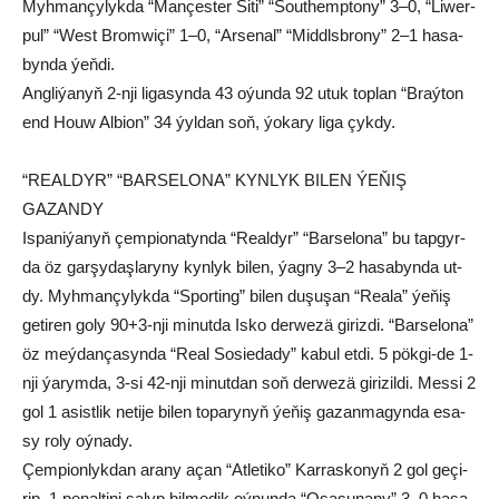
Myh­man­çy­lyk­da “Man­çes­ter Si­ti” “So­ut­hemp­to­ny” 3–0, “Li­wer­
pul” “West Brom­wi­çi” 1–0, “Ar­se­nal” “Middlsb­ro­ny” 2–1 ha­sa­
byn­da ýeň­di.
Angliýanyň 2-nji ligasynda 43 oýunda 92 utuk toplan “Braýton
end Houw Albion” 34 ýyldan soň, ýokary liga çykdy.
“REALDYR” “BARSELONA” KYNLYK BILEN ÝEŇIŞ
GAZANDY
Is­pa­ni­ýa­nyň çem­pio­na­tyn­da “Re­al­dyr” “Bar­se­lo­na” bu tap­gyr­
da öz gar­şy­daş­la­ry­ny kyn­lyk bi­len, ýag­ny 3–2 ha­sa­byn­da ut­
dy. Myhmançylykda “Sporting” bilen duşuşan “Rea­la” ýe­ňiş
ge­ti­ren go­ly 90+3-nji mi­nut­da Is­ko der­we­zä gi­riz­di. “Barselona”
öz meýdançasynda “Real Sosiedady” kabul etdi. 5 pökgi-de 1-
nji ýarymda, 3-si 42-nji minutdan soň derwezä girizildi. Mes­si 2
gol 1 asist­lik ne­ti­je bi­len to­pa­ry­nyň ýe­ňiş ga­zan­ma­gyn­da esa­
sy ro­ly oý­na­dy.
Çem­pi­on­lyk­dan arany açan “At­le­ti­ko” Kar­ras­ko­nyň 2 gol ge­çi­
rip, 1 pe­nal­ti­ni sa­lyp bil­me­dik oý­nun­da “Osa­su­na­ny” 3–0 ha­sa­