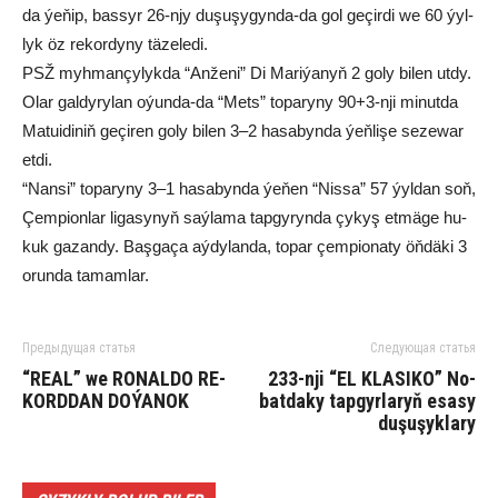
da ýe­ňip, bas­syr 26-njy du­şu­şy­gyn­da-da gol ge­çir­di we 60 ýyl­
lyk öz re­kor­dy­ny tä­ze­le­di.
PSŽ myh­man­çy­lyk­da “An­že­ni” Di Ma­ri­ýa­nyň 2 go­ly bi­len ut­dy.
Olar gal­dy­ry­lan oýun­da-da “Mets” toparyny 90+3-nji mi­nut­da
Ma­tui­di­niň ge­çi­ren go­ly bilen 3–2 ha­sa­byn­da ýeň­li­şe se­ze­war
et­di.
“Nan­si” to­pa­ry­ny 3–1 ha­sa­byn­da ýe­ňen “Nis­sa” 57 ýyl­dan soň,
Çem­pi­on­lar li­ga­sy­nyň saý­la­ma tap­gy­ryn­da çy­kyş et­mä­ge hu­
kuk ga­zan­dy. Baş­ga­ça aý­dy­lan­da, to­par çem­pio­na­ty öň­dä­ki 3
orun­da ta­mam­lar.
Предыдущая статья
Следующая статья
“RE­AL” we RO­NAL­DO RE­
233-nji “EL KLASIKO” No­
KORD­DAN DO­ÝA­NOK
bat­da­ky tap­gyr­la­ryň esa­sy
du­şu­şyk­la­ry