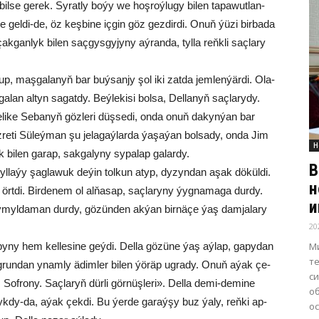
l­se ge­rek. Sy­rat­ly bo­ýy we hoş­roý­lu­gy bi­len ta­pa­wut­lan­
e gel­di-de, öz keş­bi­ne iç­gin göz gez­dir­di. Onuň ýü­zi bir­ba­da
­gan­lyk bi­len saç­gys­gy­jy­ny aý­ran­da, tyl­la reňk­li saç­la­ry
p, maş­ga­la­nyň bar buý­san­jy şol iki zat­da jem­len­ýär­di. Ola­
­lan al­tyn sa­ga­tdy. Beý­le­ki­si bol­sa, Del­la­nyň saç­la­ry­dy.
li­ke Se­ba­nyň göz­le­ri düş­se­di, on­da onuň da­kyn­ýan bar
­re­ti Sü­leý­man şu je­la­gaý­lar­da ýa­şa­ýan bol­sa­dy, on­da Jim
Н
k bi­len ga­rap, sak­ga­ly­ny sy­pa­lap ga­lar­dy.
В
tyl­la­ýy şag­la­wuk de­ýin tol­kun atyp, dy­zyn­dan aşak dö­kül­di.
н
ört­di. Bir­de­nem ol al­ňa­sap, saç­la­ry­ny ýyg­na­ma­ga dur­dy.
и
myl­da­man dur­dy, gö­zün­den ak­ýan bir­nä­çe ýaş dam­ja­la­ry
20
М
a­by­ny hem kel­le­si­ne geý­di. Del­la gözüne ýaş aýlap, ga­py­dan
т
run­dan ynam­ly ädim­ler bi­len ýö­räp ug­ra­dy. Onuň aýak çe­
с
f­ro­ny. Saç­la­ryň dür­li gör­nüş­le­ri». Del­la de­mi-de­mi­ne
о
 çyk­dy-da, aýak çek­di. Bu ýer­de ga­raý­şy buz ýa­ly, reň­ki ap-
о