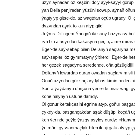
uzyn aý­na­dan öz keş­bi­ni do­ly aýyl-sa­ýyl gö­rüp bi
ýan Del­la pen­ji­re­den ýü­zü­ni so­wup, aý­naň öňü­n
ýag­ty­lyp git­se-de, az wagt­dan öçüp ug­ra­dy. Ol çak
dy­zyn­dan aşak tol­kun atyp git­di.
Jeýms Dil­lin­gem Ýan­gyň iki sa­ny ha­zy­na­sy bo­lu
ryň bi­ri ata­syn­dan ka­ka­sy­na ge­çip, Ji­me mi­ras ga
Eger-de saý-se­bäp bi­len Del­la­nyň saç­la­ry­na me­
şaý-sep­le­ri öz gym­ma­ty­ny ýi­ti­rer­di. Eger-de hez
her ge­zek sa­ga­dy­na se­re­den­de, oňa gö­zü­gi­di­ji­li
Del­la­nyň lo­wur­dap du­ran owa­dan saç­la­ry mis­li 
Onuň uzyn­dan gür saç­la­ry ly­bas ki­min be­de­ni­ni 
Soň­ra ýaý­da­nyp dur­şu­na ýe­ne-de bi­raz wagt gy­
kö­ne ha­ly­nyň üs­tü­ne dam­dy.
Ol go­ňur kel­tek­çe­si­ni eg­ni­ne atyp, go­ňur baş­g
çyk­dy-da, bas­gan­çak­dan aşak dü­şüp, kö­çäň ug­
ken ýe­rin­de şeý­le ýaz­gy asyl­gy dur­dy: «Ha­nym So
ýet­män, gys­san­maç­lyk bi­len ikin­ji ga­ta aty­lyp