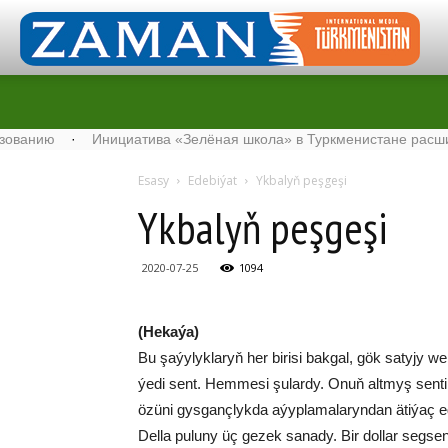
Инициатива «Зелёная школа» в Туркменистане расширяет свой с
Esasy
Edebiýat
Yk­ba­lyň peş­ge­şi
Yk­ba­lyň peş­ge­şi
2020-07-25
1094
(He­ka­ýa)
Bu şa­ýy­lyk­la­ryň her bi­ri­si bak­gal, gök sa­ty­jy we
ýe­di sent. Hem­me­si şu­lar­dy. Onuň alt­myş sen­ti h
özü­ni gys­ganç­lyk­da aýyp­la­ma­la­ryn­dan äti­ýaç 
Del­la pu­lu­ny üç ge­zek sa­na­dy. Bir dol­lar seg­s