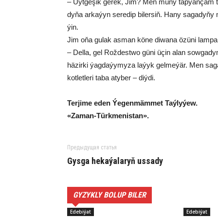
– Üýt­ge­şik ge­rek, Jim? Men mu­ny tap­ýan­çam tu
dy­ňa ar­ka­ýyn se­re­dip bi­ler­siň. Ha­ny sa­ga­dy­ňy­ ma
ýin.
Jim oňa gu­lak as­man kö­ne di­wa­na özü­ni lam­pa goý
– Del­la, gel Rož­dest­wo gü­ni üçin alan sow­ga­dy­m
hä­zir­ki ýag­da­ýy­my­za la­ýyk gel­me­ýär. Men sa­
kot­let­le­ri ta­ba aty­ber – diý­di.
Ter­ji­me eden Ýe­gen­mäm­met Taý­ly­ýew.
«Zaman-Türkmenistan».
Предыдущая статья
Gysga hekaýalaryň ussady
GYZYKLY BOLUP BILER
Edebiýat
Edebiýat