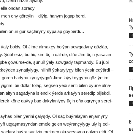
p, Del­la na­zar aý­la­dy.
им
l­la on­dan so­ra­dy.
men ony gö­re­ýin – di­ýip, ha­nym jo­gap ber­di.
И
­dy.
Т
ri bi­len onuň gür saç­la­ry­ny sy­pa­lap goý­ber­di…
Н
 ýa­ly bol­dy. Ol Ji­me al­mak­çy bol­ýan sow­ga­dy­ny göz­läp,
Т
dy. Şüb­he­siz, bu hiç kim üçin däl-de, di­ňe Jim üçin ýa­sa­lan
с
, çep­be çö­wür­se-de, şu­nuň ýa­ly sow­ga­dy tap­man­dy. Bu jü­bi
Н
eý­den zy­nat­ly­ly­gy, hi­li­niň ýo­ka­ry­ly­gy bi­len ýe­sir ed­ýär­di –
 gö­ren ba­dy­na zyn­jyr­jy­gyň Ji­me la­ýyk­dy­gy­na göz ýe­tir­di.
ri­mi bir dol­lar tö­läp, seg­sen ýe­di sen­ti bi­len öýü­ne al­ňa­
П
al­tyn sa­ga­dy­na is­len­dik ýer­de ar­ka­ýyn se­re­dip bil­jek­di.
в
e­rek kö­ne ga­ýyş bag da­ky­lan­ly­gy üçin oňa og­ryn­ça se­ret­
Н
ý­has bi­len ýe­ri­ni ça­lyş­dy. Ol saç buý­ra­la­ýan en­ja­my­ny
В
­nyň ut­gaş­ma­syn­dan eme­le ge­len weý­ran­çy­ly­gy uly iş edi­
в
 saç­la­ry buý­ra saç­ly­ja mek­dep okuw­çy­sy­na ça­lym et­di. Ol