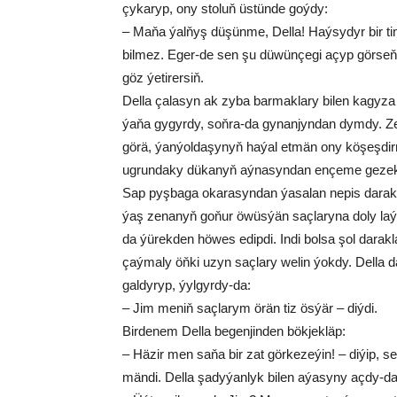
çy­ka­ryp, ony sto­luň üs­tün­de goý­dy:
– Ma­ňa ýal­ňyş dü­şün­me, Del­la! Haý­sy­dyr bir ti­
bil­mez. Eger-de sen şu dü­wün­çe­gi açyp gör­seň,
göz ýe­ti­rer­siň.
Del­la ça­la­syn­ ak zy­ba bar­mak­la­ry bi­len ka­gy­za 
ýa­ňa gy­gyr­dy, soň­ra-da gy­nan­jyn­dan dym­dy. Ze­n
gö­rä, ýan­ýol­da­şy­nyň ha­ýal et­män ony kö­şeş­dir­
ug­run­da­ky dü­ka­nyň aý­na­syn­dan en­çe­me ge­zek
Sap pyş­ba­ga oka­ra­syn­dan ýa­sa­lan ne­pis da­rak­la
ýaş ze­na­nyň go­ňur öwüs­ýän saç­la­ry­na do­ly la­ý
da ýü­rek­den hö­wes edip­di. In­di bol­sa şol da­rak­lar
çaý­ma­ly öň­ki uzyn saç­la­ry we­lin ýok­dy. Del­la da
gal­dy­ryp, ýyl­gyr­dy-da:
– Jim me­niň saç­la­rym örän tiz ös­ýär – diý­di.
Bir­de­nem Del­la be­gen­jin­den bök­jek­läp:
– Häzir men saňa bir zat görkezeýin! – di­ýip, ses­le
män­di. Del­la şa­dy­ýan­lyk bi­len aýa­sy­ny aç­dy-