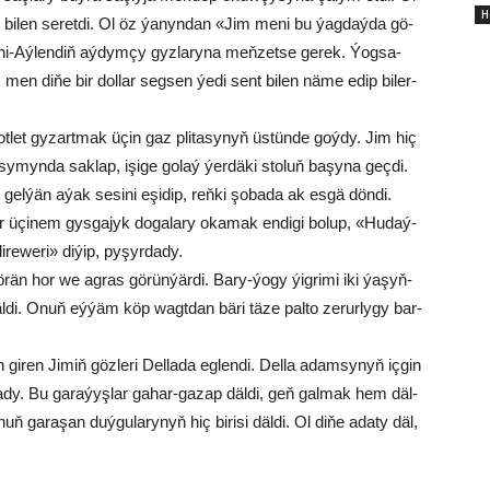
Н
r bi­len se­ret­di. Ol öz ýa­nyn­dan «Jim me­ni bu ýag­daý­da gö­
­ni-Aý­len­diň aý­dym­çy gyz­la­ry­na meň­zet­se ge­rek. Ýog­sa-
en di­ňe bir dol­lar seg­sen ýe­di sent bi­len nä­me edip bi­ler­
kot­let gy­zart­mak üçin gaz pli­ta­sy­nyň üs­tün­de goý­dy. Jim hiç
sy­myn­da sak­lap, işi­ge go­laý ýer­dä­ki sto­luň ba­şy­na geç­di.
el­ýän aýak sesini eşi­dip, reň­ki şo­ba­da ak es­gä dön­di.
ar üçi­nem gys­ga­jyk do­ga­la­ry oka­mak en­di­gi bo­lup, «Hu­daý­
re­we­ri» di­ýip, py­şyr­da­dy.
örän hor we ag­ras gö­rün­ýär­di. Ba­ry-ýo­gy ýig­ri­mi iki ýa­şyň­
i. Onuň eý­ýäm köp wagt­dan bä­ri tä­ze pal­to ze­rur­ly­gy bar­
gi­ren Ji­miň göz­le­ri Del­la­da eg­len­di. Del­la adam­sy­nyň iç­gin
a­dy. Bu ga­ra­ýyş­lar ga­har-ga­zap däl­di, geň gal­mak hem däl­
ga­ra­şan duý­gu­la­ry­nyň hiç bi­ri­si däl­di. Ol di­ňe ada­ty däl,