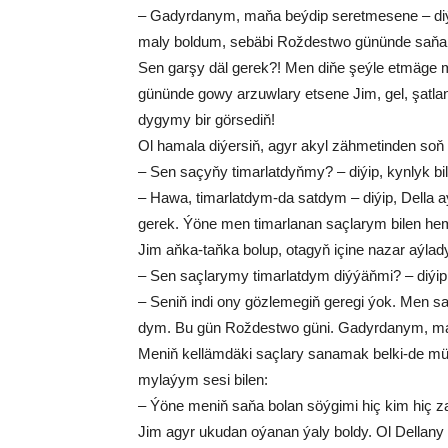
– Ga­dyr­da­nym, ma­ňa beý­dip se­ret­me­se­ne – di­ý
ma­ly bol­dum, se­bä­bi Rož­dest­wo gü­nün­de sa­ňa 
Sen gar­şy däl ge­rek?! Men di­ňe şeý­le et­mä­ge 
gü­nün­de go­wy ar­zuw­la­ry et­se­ne Jim, gel, şat­la­n
dy­gy­my bir gör­se­diň!
Ol ha­ma­la di­ýer­siň, agyr akyl zäh­me­tin­den soň b
– Sen sa­çy­ňy ti­mar­lat­dyň­my? – di­ýip, kyn­lyk bi­
– Ha­wa, ti­mar­lat­dym-da sat­dym – di­ýip, Del­la aý
ge­rek. Ýö­ne men ti­mar­la­nan saç­la­rym bi­len he
Jim aň­ka-taň­ka bo­lup, ota­gyň içi­ne na­zar aý­la­dy
– Sen saç­la­ry­my ti­mar­lat­dym diý­ýäň­mi? – di­ýip, 
– Se­niň in­di ony gözlemegiň ge­re­gi ýok. Men sa­
dym. Bu gün Rož­dest­wo gü­ni. Ga­dyr­da­nym, ma­ňa
Me­niň kel­läm­dä­ki saç­la­ry sa­na­mak bel­ki-de müm­
my­la­ýym se­si bi­len:
– Ýö­ne me­niň sa­ňa bo­lan söý­gi­mi hiç kim hiç zat b
Jim agyr uku­dan oýa­nan ýa­ly bol­dy. Ol Del­la­ny b