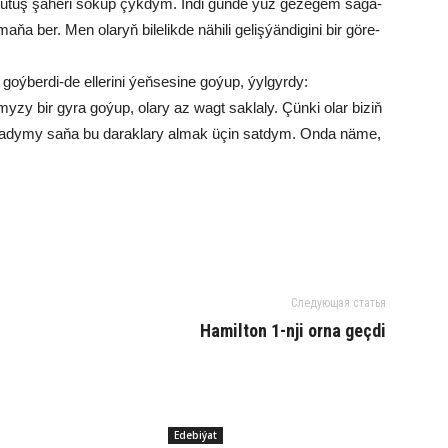
­tuş şä­he­ri sö­küp çyk­dym. In­di gün­de ýüz ge­ze­gem sa­ga­
­ňa ber. Men ola­ryň bi­le­lik­de nä­hi­li ge­liş­ýän­di­gi­ni bir gö­re­
­ber­di-de el­le­ri­ni ýeň­se­si­ne go­ýup, ýyl­gyr­dy:
y­zy bir gy­ra go­ýup, ola­ry az wagt sak­la­ly. Çün­ki olar bi­ziň
ga­dy­my sa­ňa bu da­rak­la­ry al­mak üçin sat­dym. On­da nä­me,
Следующая статья
Hamilton 1-nji orna geçdi
Edebiýat