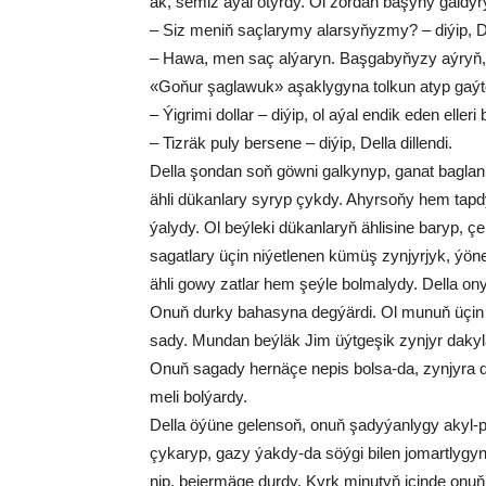
ak, se­miz aýal otyr­dy. Ol zor­dan ba­şy­ny gal­dy­ry
– Siz meniň saç­la­ry­my al­ar­sy­ňyz­my? – di­ýip, De
– Ha­wa, men saç al­ýa­ryn. Baş­ga­by­ňy­zy aý­ryň, 
«Go­ňur şag­la­wuk» aşak­ly­gy­na tol­kun atyp gaýt
– Ýig­ri­mi dol­lar – di­ýip, ol aýal en­dik eden el­le­
– Tiz­räk pu­ly ber­se­ne – di­ýip, Del­la dil­len­di.
Del­la şon­dan soň göw­ni gal­ky­nyp, ga­na­t bag­lan
äh­li dü­kan­la­ry sy­ryp çyk­dy. Ahyr­so­ňy hem tap­
ýa­ly­dy. Ol beý­le­ki dü­kan­la­ryň äh­li­si­ne ba­ryp
sa­gat­la­ry üçin ni­ýet­le­nen kü­müş zyn­jyr­jyk, ýö­ne­k
äh­li go­wy zat­lar hem şeý­le bol­ma­ly­dy. Del­la ony
Onuň dur­ky ba­ha­sy­na deg­ýär­di. Ol mu­nuň üçin ýig­
sa­dy. Mun­dan beý­läk Jim üýt­ge­şik zyn­jyr da­ky­lan 
Onuň sa­ga­dy her­nä­çe ne­pis bol­sa-da, zyn­jy­ra d
me­li bol­ýar­dy.
Del­la öýü­ne ge­len­soň, onuň şa­dy­ýan­ly­gy akyl-pa
çy­ka­ryp, ga­zy ýak­dy-da söý­gi bi­len jo­mart­ly­gy
nip, be­jer­mä­ge dur­dy. Kyrk mi­nu­tyň için­de onuň