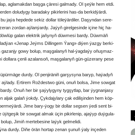
k­lap, ag­la­mak­dan baş­ga çä­re­si gal­ma­dy. Ol şeý­le hem et­di.
den do­lu­dy­gy ba­ra­da­ky pi­ki­rle­ri­ni has-da ber­kid­ýär­di.
 ja­ýa hep­de­de se­kiz dol­lar tö­le­ýär­di­ler. Da­şyn­dan se­re­
ran zor­dan aý­lan­ýar­dy. Ja­ýyň gi­rel­ge­sin­de içi­ne hiç ha­
 döw­lüp ga­lan elekt­rik ja­ňy­nyň düw­me­si bar­dy. Düw­mäň
aň­lad­ýan «Je­nap Jeýms Dil­lin­gem Ýang» di­ýen ýaz­gy ber­ki­
miň ga­zan­jy go­wy bo­lup, maş­ga­la­nyň hal-ýag­da­ýy oňuş­maz­
­mi dol­la­ra çen­li aza­lan­soň, maş­ga­la­nyň gün-gü­ze­ra­ny pe­se
sü­pür­mä­ge dur­dy. Ol pen­ji­rä­niň gar­şy­syn­a ba­ryp, ha­ýa­dyň
r aý­la­dy. Er­ti­rem Rož­dest­wo gü­ni, onuň bol­sa, Ji­me sow­gat
y bar­dy. Onuň her bir şa­ýy­ly­gy­ny tyg­şyt­lap, bar ýyg­nanjasy
en al­jak ga­laň ýok­dy. Çyk­da­jy­la­ry çak edi­li­şin­den hem köp­
er­me­ýär­di. Ji­me ba­ry-ýo­gy bir dol­lar seg­sen ýe­di sent bi­
 üýt­ge­şik bir sow­gat al­mak üçin pi­kir­le­nip, aja­ýyp duý­gu­la­
bo­lup, Ji­miň mer­te­be­si­ne la­ýyk gel­me­li­di.
 aý­na dur­dy. Di­ňe örän hor­tap ze­nan şu­nuň ýa­ly in­çe­den