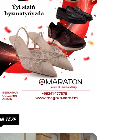
IŇ TÄZE