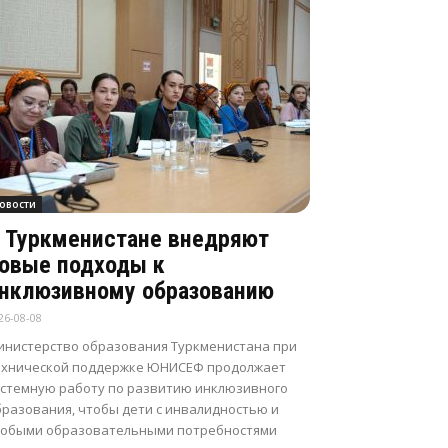
овости
 Туркменистане внедряют
овые подходы к
нклюзивному образованию
26-08-08
инистерство образования Туркменистана при
ехнической поддержке ЮНИСЕФ продолжает
истемную работу по развитию инклюзивного
бразования, чтобы дети с инвалидностью и
собыми образовательными потребностями