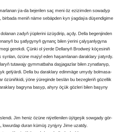
mar­la­nan ýa-da be­je­ri­len saç me­ni öz ezi­zim­den so­wa­dyp
 bir­ba­da me­niň nä­me se­bäp­den kyn ýag­da­ýa dü­şen­di­gi­me
do­la­nan za­dyň ýüp­le­ri­ni üzüş­di­rip, aç­dy. Del­la be­gen­jin­den
a­nyň bu şat­ly­gy­nyň gy­nanç bi­len ýe­ri­ni ça­ly­şan­ly­gy­na
me­gi ge­rek­di. Çün­ki ol ýer­de Del­la­nyň Brod­weý kö­çe­si­niň
 syn­lan, özü­ne ma­ýyl eden ha­şam­la­nan da­rak­la­ry ýa­tyr­dy.
­ryň tu­ta­wa­jy gym­mat­ba­ha daş­ja­gaz­lar bi­len zy­nat­la­nyp,
yk gel­ýär­di. Del­la bu da­rak­la­ry edin­mä­ge umy­dy bol­ma­sa-
 özü­niň­ki­di, ýö­ne ýü­re­gin­de bes­län bu be­zeg­le­riň gö­zel­lik
­rak­la­ry bag­ry­na ba­syp, ahy­ry öçük göz­le­ri bi­len ba­şy­ny
n­di. Jim he­niz özü­ne ni­ýet­le­ni­len üýt­ge­şik sow­ga­dy gör­
da, lowurdap duran kü­müş zyn­jy­ry Ji­me uzat­dy.