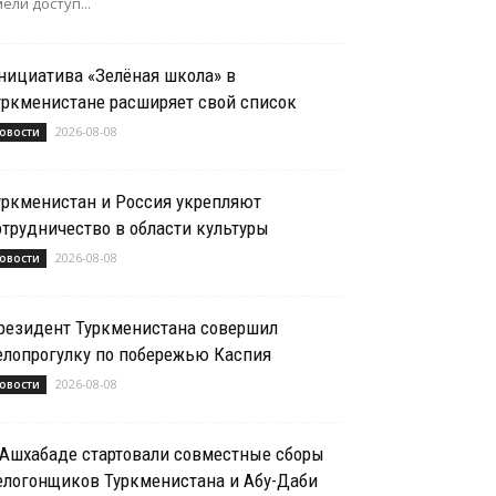
ели доступ...
нициатива «Зелёная школа» в
уркменистане расширяет свой список
2026-08-08
овости
уркменистан и Россия укрепляют
отрудничество в области культуры
2026-08-08
овости
резидент Туркменистана совершил
елопрогулку по побережью Каспия
2026-08-08
овости
 Ашхабаде стартовали совместные сборы
елогонщиков Туркменистана и Абу-Даби