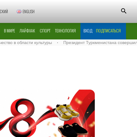
СКИЙ
ENGLISH
В МИРЕ
ЛАЙФХАК
СПОРТ
ТЕХНОЛОГИЯ
ВХОД
ПОДПИСАТЬСЯ
сти культуры
·
Президент Туркменистана совершил велопрогул