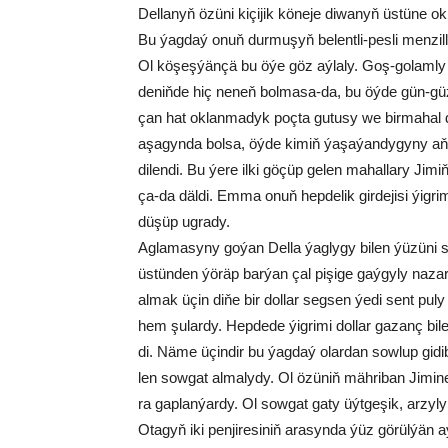
Dellanyň özü­ni ki­çi­jik kö­ne­je di­wa­nyň üs­tü­ne o
Bu ýag­daý onuň dur­mu­şyň be­lent­li-pes­li men­zil­ler­
Ol kö­şeş­ýän­çä bu öýe göz aý­la­ly. Goş-go­lam­ly bu
de­niň­de hiç ne­neň bol­ma­sa-da, bu öý­de gün-gü­ze­
çan hat ok­lan­ma­dyk poç­ta gu­tu­sy we bir­ma­hal
aşa­gyn­da bol­sa, öý­de ki­miň ýa­şa­ýan­dy­gy­ny 
di­len­di. Bu ýe­re il­ki gö­çüp ge­len mahallary Ji
ça-da däl­di. Em­ma onuň hep­de­lik gir­de­ji­si ýig­ri
dü­şüp ug­ra­dy.
Ag­la­ma­sy­ny go­ýan Del­la ýag­ly­gy bi­len ýü­zü­ni 
üs­tün­den ýö­räp bar­ýan çal pi­şi­ge gaý­gy­ly na­za
al­mak üçin di­ňe bir dol­lar seg­sen ýe­di sen­t pu­l
hem şu­lar­dy. Hep­de­de ýig­ri­mi dol­lar ga­zanç bi­l
di. Nä­me üçin­dir bu ýag­daý olar­dan sow­lup gi­di­b
len sow­gat al­ma­ly­dy. Ol özü­niň mäh­ri­ban Ji­mi­ne
ra gap­lan­ýar­dy. Ol sow­gat ga­ty üýt­ge­şik, ar­zy­ly 
Ota­gyň iki pen­ji­re­si­niň ara­syn­da ýüz gö­rül­ýän