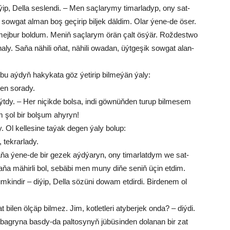
ip, Del­la ses­len­di. – Men saç­la­ry­my ti­mar­la­dyp, ony sat­
sow­gat al­man boş ge­çi­rip bil­jek däl­dim. Olar ýe­ne-de öser.
mej­bur bol­dum. Me­niň saç­la­rym örän çalt ös­ýär. Rož­dest­wo
a­ly. Sa­ňa nä­hi­li oňat, nä­hi­li owa­dan, üýt­ge­şik sow­gat alan­
u aý­dyň ha­ky­ka­ta göz ýe­ti­rip bil­me­ýän ýa­ly:
len so­ra­dy.
t­dy. – Her ni­çik­de bol­sa, in­di göw­nü­ň­den tu­rup bil­me­sem
m şol bir bol­şum ahy­ryn!
. Ol kel­le­si­ne ta­ýak de­gen ýa­ly bo­lup:
tek­rar­la­dy.
ňa ýe­ne-de bir ge­zek aýd­ýa­ryn, ony ti­mar­lat­dym we sat­
 mä­hir­li bo­l, se­bä­bi men mu­ny di­ňe se­niň üçin et­dim.
kin­dir – di­ýip, Del­la sö­zü­ni do­wam et­dir­di. Bir­de­nem ol
i­len öl­çäp bil­mez. Jim, kot­let­le­ri aty­ber­jek on­da? – diý­di.
ag­ry­na bas­dy-da pal­to­sy­nyň jü­bü­sin­den do­la­nan bir zat