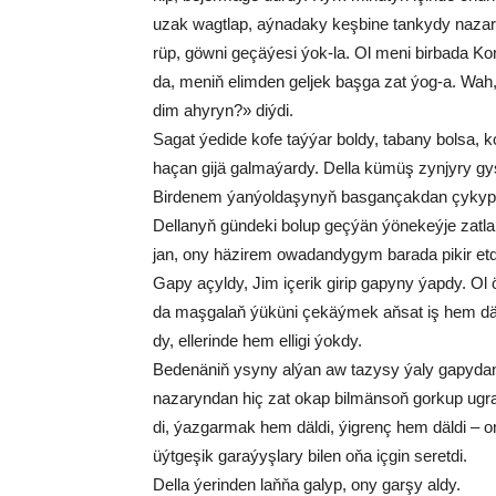
uzak wagt­lap, aý­na­da­ky keş­bi­ne tan­ky­dy na­za
rüp, göw­ni ge­çä­ýe­si ýok­-la. Ol me­ni bir­ba­da Ko
da, me­niň elim­den gel­jek başga zat ýo­g-a. Wah, m
dim ahy­ryn?» diý­di.
Sa­gat ýe­di­de ko­fe taý­ýar bol­dy, ta­ba­ny bol­sa, 
ha­çan gi­jä gal­ma­ýar­dy. Del­la kü­müş zyn­jy­ry gy­
Birdenem ýan­ýol­da­şy­nyň bas­gan­ça­kdan çy­kyp g
Del­la­nyň gün­de­ki bo­lup geç­ýän ýö­ne­keý­je zat­l
jan, ony hä­zi­rem owa­dan­dy­gym ba­ra­da pi­kir et­di­
Ga­py açyl­dy, Jim içe­rik gi­rip ga­py­ny ýap­dy. Ol 
da maş­ga­laň ýüküni çe­käý­mek aň­sat iş hem däl­d
dy, el­le­rin­de hem el­li­gi ýok­dy.
Be­de­nä­niň ysy­ny al­ýan aw ta­zy­sy ýa­ly ga­py­dan 
na­za­ryn­dan hiç zat okap bil­män­soň gor­kup ug­r
di, ýaz­gar­mak hem däl­di, ýig­renç hem däl­di – onuň 
üýt­ge­şik ga­ra­ýyş­la­ry bi­len oňa iç­gin se­ret­di.
Del­la ýe­rin­den laň­ňa ga­lyp, ony gar­şy al­dy.