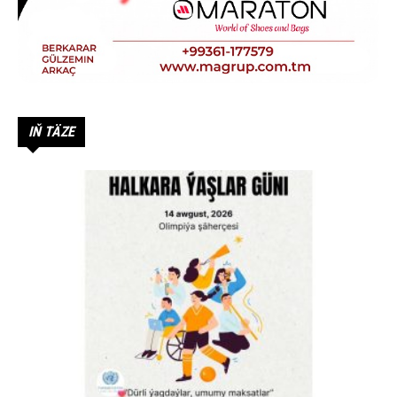
IŇ TÄZE