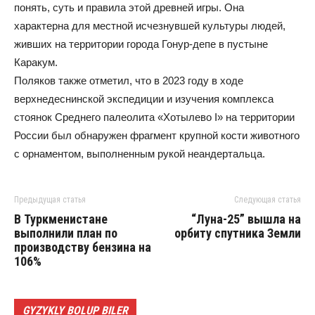
понять, суть и правила этой древней игры. Она
характерна для местной исчезнувшей культуры людей,
живших на территории города Гонур-депе в пустыне
Каракум.
Поляков также отметил, что в 2023 году в ходе
верхнедеснинской экспедиции и изучения комплекса
стоянок Среднего палеолита «Хотылево I» на территории
России был обнаружен фрагмент крупной кости животного
с орнаментом, выполненным рукой неандертальца.
Предыдущая статья
Следующая статья
В Туркменистане
“Луна-25” вышла на
выполнили план по
орбиту спутника Земли
производству бензина на
106%
GYZYKLY BOLUP BILER