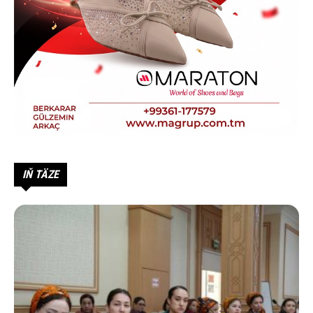
IŇ TÄZE