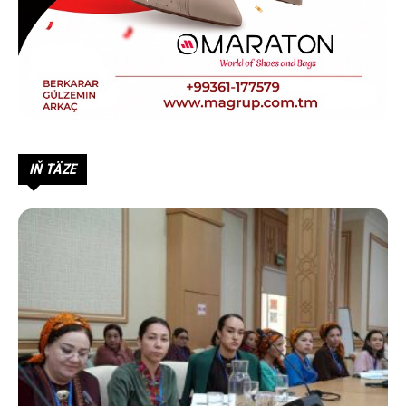
IŇ TÄZE