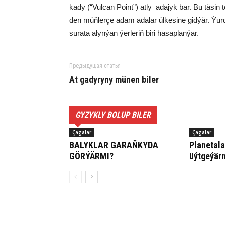
ka­dy (“Vulcan Point”) at­ly ada­jyk bar. Bu tä­sin te­
den müň­ler­çe adam ada­lar ül­ke­si­ne gid­ýär. Ýur
su­ra­ta alyn­ýan ýer­le­riň bi­ri ha­sap­lan­ýar.
Предыдущая статья
At gadyryny münen biler
GYZYKLY BOLUP BILER
Çagalar
Çagalar
BA­LYK­LAR GA­RAŇ­KY­DA
Pla­ne­ta­l
GÖR­ÝÄR­MI?
üýt­ge­ýär­