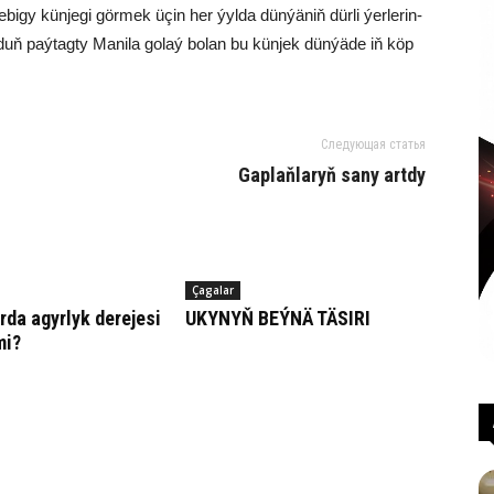
bi­gy kün­je­gi gör­mek üçin her ýyl­da dün­ýä­niň dür­li ýer­le­rin­
­duň paý­tag­ty Ma­ni­la go­laý bo­lan bu kün­jek dünýäde iň köp
Следующая статья
Gaplaňlaryň sany artdy
Çagalar
ar­da agyr­lyk derejesi
UKY­NYŇ BEÝ­NÄ TÄ­SI­RI
mi?