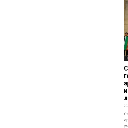
Н
С
г
а
и
л
20
С
а
уч