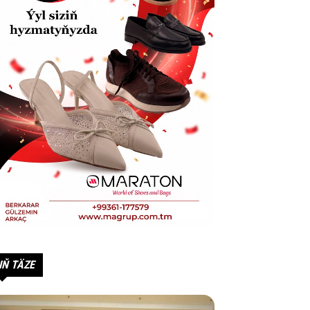
IŇ TÄZE