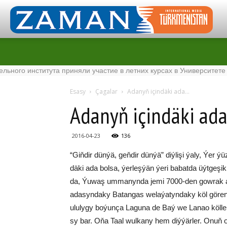
 института приняли участие в летних курсах в Университете Tenag
Esasy
Çagalar
Adanyň içindäki ada…
Adanyň içindäki ad
2016-04-23
136
“Giň­dir dün­ýä, geň­dir dün­ýä” diý­li­şi ýa­ly, Ýer ýü­zü­
dä­ki ada bol­sa, ýer­leş­ýän ýe­ri ba­bat­da üýt­ge­şik­li
da, Ýu­waş um­ma­nyn­da je­mi 7000-den gow­rak ada
ada­syn­da­ky Ba­tan­gas we­la­ýa­tyn­da­ky köl gö­ren­
ulu­ly­gy bo­ýun­ça La­gu­na de Baý we La­nao köl­le­
sy bar. Oňa Ta­al wul­ka­ny hem diý­ýär­ler. Onuň or