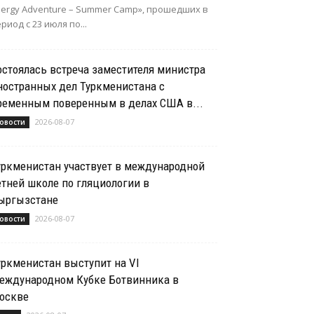
nergy Adventure – Summer Camp», прошедших в
риод с 23 июля по...
остоялась встреча заместителя министра
ностранных дел Туркменистана с
ременным поверенным в делах США в...
2026-08-07
овости
уркменистан участвует в международной
етней школе по гляциологии в
ыргызстане
2026-08-07
овости
уркменистан выступит на VI
еждународном Кубке Ботвинника в
оскве