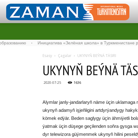
зованию
·
Инициатива «Зелёная школа» в Туркменистане расшир
Esasy
Çagalar
UKY­NYŇ BEÝ­NÄ TÄ­SI­RI
UKY­NYŇ BEÝ­NÄ TÄ­SI
2020-07-25
1636
Alym­lar jan­ly-jan­dar­la­ryň nä­me üçin uk­la­ma­ga
uky­nyň ada­myň iş­jeň­li­gi­ni art­dyr­ýan­dy­gy ha­k
kö­mek ed­ýär. Be­den sag­ly­gy üçin äh­mi­ýet­li bo­
ýat­mak üçin dü­şe­ge ge­çi­len­den soň­ra gys­ga wagt
dyr te­le­wi­zo­ra güý­men­mek uky­nyň hi­li­ni pe­sel