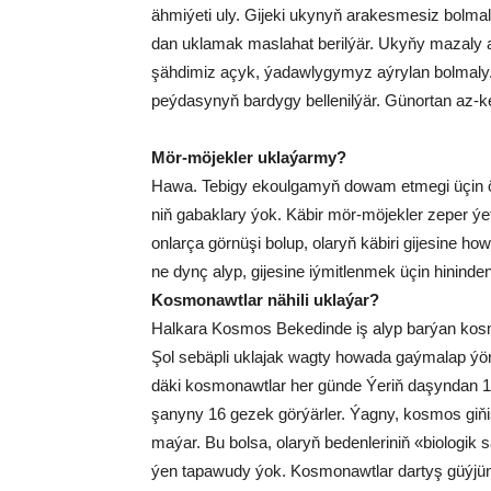
äh­mi­ýe­ti uly. Gi­je­ki uky­nyň ara­kes­me­siz bol­m
dan uk­la­mak mas­la­hat be­ril­ýär. Uky­ňy ma­za­ly a
şäh­di­miz açyk, ýa­daw­ly­gy­myz aý­ry­lan bol­ma­l
peý­da­sy­nyň bar­dy­gy bel­le­nil­ýär. Gü­nor­tan az-kem 
Mör-mö­jek­ler uk­la­ýar­my?
Ha­wa. Te­bi­gy ekoul­ga­myň do­wam et­me­gi üçin örän ä
niň ga­bak­la­ry ýok. Kä­bir mör-mö­jek­ler ze­per ýet­me
on­lar­ça gör­nü­şi bo­lup, ola­ryň kä­bi­ri gi­je­si­ne ho
ne dynç alyp, gi­je­si­ne iý­mit­len­mek üçin hi­nin­de
Kos­mo­nawt­lar nä­hi­li uk­la­ýar?
Hal­ka­ra Kos­mos Be­ke­din­de iş alyp bar­ýan kos­mo­
Şol se­bäp­li uk­la­jak wag­ty ho­wa­da gaý­ma­lap ýör­
dä­ki kos­mo­nawt­lar her gün­de Ýe­riň da­şyn­dan 1
şa­ny­ny 16 ge­zek gör­ýär­ler. Ýag­ny, kos­mos gi­ňiş­
ma­ýar. Bu bol­sa, ola­ryň be­den­le­ri­niň «bio­lo­gik 
ýen ta­pa­wu­dy ýok. Kos­mo­nawt­la­r dar­tyş güý­jü­n