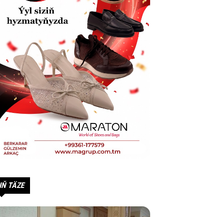
IŇ TÄZE