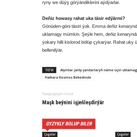
ry­ny we düýş gör­ýän­dik­le­ri­ni aýd­ýar­lar.
De­ňiz ho­wa­sy ra­hat uka tä­sir ed­ýär­mi?
Gö­nü­den-gö­ni tä­si­ri ýok. Em­ma de­ňiz ke­na­ryn­
uk­la­ma­gy müm­kin. Şeý­le hem, de­ňiz ke­na­ryn­da 
ýo­ka­ry hil­li kis­lo­rod bö­lüp çy­kar­ýar. Ra­hat uk
bel­le­nil­ýär.
ТЕГИ
Alym­lar jan­ly-jan­dar­la­ryň nä­me üçin uk­la­ma­g
Hal­ka­ra Kos­mos Be­ke­din­de
Предыдущая статья
Maşk beý­ni­ni iş­jeň­leş­dir­ýär
GYZYKLY BOLUP BILER
Çagalar
Çagalar