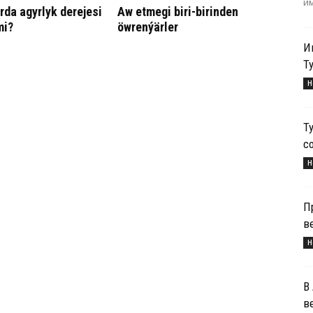
им
ar­da agyr­lyk derejesi
Aw etmegi biri-birinden
mi?
öwrenýärler
И
Т
Н
Т
с
Н
П
в
Н
В
в