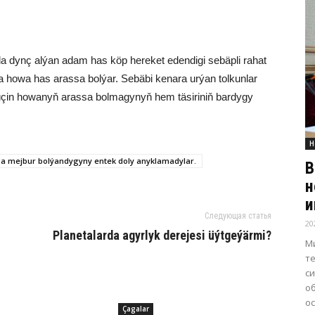
da dynç al­ýan adam has köp he­re­ket eden­di­gi se­bäp­li ra­hat
ho­wa has aras­sa bol­ýar. Se­bä­bi ke­na­ra ur­ýan tol­kun­lar
y üçin ho­wa­nyň aras­sa bol­ma­gy­nyň hem tä­si­riniň bar­dy­gy
Н
a mej­bur bol­ýan­dy­gy­ny en­tek do­ly anyk­la­ma­dy­lar.
В
н
и
Следующая статья
20
Pla­ne­ta­lar­da agyr­lyk derejesi üýt­ge­ýär­mi?
М
т
с
о
о
Çagalar