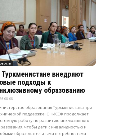
овости
 Туркменистане внедряют
овые подходы к
нклюзивному образованию
26-08-08
инистерство образования Туркменистана при
ехнической поддержке ЮНИСЕФ продолжает
истемную работу по развитию инклюзивного
бразования, чтобы дети с инвалидностью и
собыми образовательными потребностями