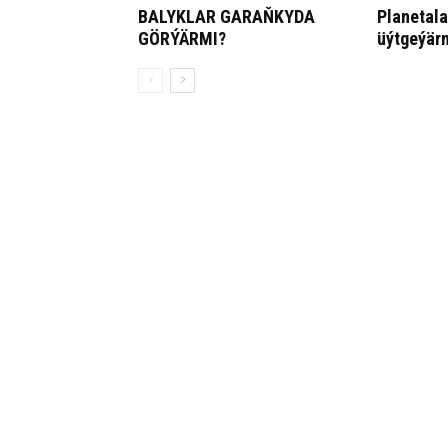
BA­LYK­LAR GA­RAŇ­KY­DA
Pla­ne­ta­l
GÖR­ÝÄR­MI?
üýt­ge­ýär­