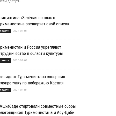
ели доступ...
нициатива «Зелёная школа» в
уркменистане расширяет свой список
2026-08-08
овости
уркменистан и Россия укрепляют
отрудничество в области культуры
2026-08-08
овости
резидент Туркменистана совершил
елопрогулку по побережью Каспия
2026-08-08
овости
 Ашхабаде стартовали совместные сборы
елогонщиков Туркменистана и Абу-Даби