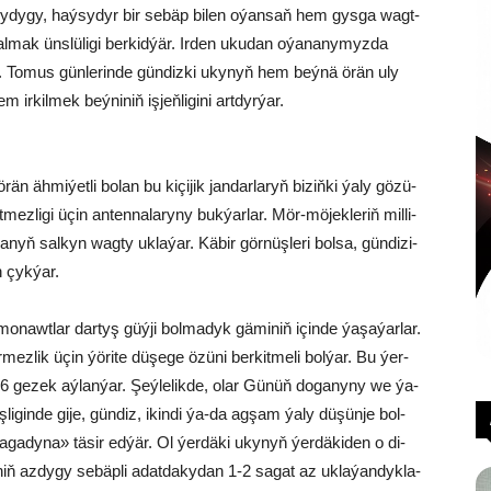
a­ly­dy­gy, haý­sy­dyr bir se­bäp bi­le­n oýa­nsaň hem gys­ga wagt­
l­mak üns­lü­li­gi ber­kid­ýär. Ir­den uku­dan oýa­na­ny­myz­da
y. To­mus gün­le­rin­de gün­diz­ki uky­nyň hem beý­nä örän uly
ir­kil­mek beý­ni­niň iş­jeň­li­gi­ni art­dyr­ýar.
h­mi­ýet­li bo­lan bu ki­çi­jik jan­dar­la­ryň bi­ziň­ki ýa­ly gö­zü­
z­li­gi üçin an­ten­na­la­ry­ny buk­ýar­lar. Mör-mö­jek­le­riň mil­li­
­wa­nyň sal­kyn wag­ty uk­la­ýar. Kä­bir gör­nüş­le­ri bol­sa, gün­di­zi­
n çyk­ýar.
nawt­lar dar­tyş güý­ji bol­ma­dyk gä­mi­niň için­de ýa­şa­ýar­lar.
mez­lik üçin ýö­ri­te dü­şe­ge özü­ni ber­kit­me­li bol­ýar. Bu ýer­
6 ge­zek aý­lan­ýar. Şeý­le­lik­de, olar Gü­nüň do­ga­ny­ny we ýa­
li­gin­de gi­je, gün­diz, ikin­di ýa-da ag­şam ýa­ly dü­şün­je bol­
sa­ga­dy­na» tä­sir ed­ýär. Ol ýer­dä­ki uky­nyň ýer­dä­ki­den o di­
iň az­dy­gy se­bäp­li adat­da­ky­dan 1-2 sa­gat az uk­la­ýan­dyk­la­