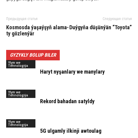
Предыдущая статья
Следующая статья
Kos­mos­da ýa­şaý­şyň ala­ma­
Duýgyňa düşünýän “Toyota”
ty göz­len­ýär
GYZYKLY BOLUP BILER
Ylym we
Tehnologiýa
Ha­ryt ny­şan­la­ry we ma­ny­la­ry
Ylym we
Tehnologiýa
Rekord bahadan satyldy
Ylym we
Tehnologiýa
5G ulgamly ilkinji awtoulag