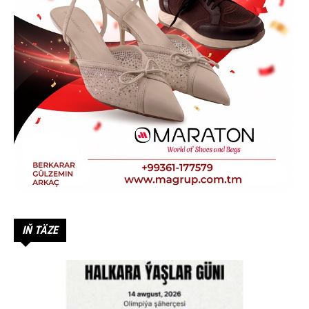
IŇ TÄZE