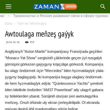
·
Туркменистан и Япония развивают связи в сфере туризма
·
Esasy
Ylym we Tehnologiýa
Aw­tou­la­ga meň­zeş ga­ýyk
2016-10-10
117
Ang­li­ýa­nyň “As­ton Mar­tin” kom­pa­ni­ýa­sy Fran­si­ýa­da ge­çi­ri­len
“Mo­naco Yat Show” ser­gi­si­niň çäk­le­rin­de ge­çen ýyl nus­ga­lyk
gör­nü­şi­ni gör­ke­zen ga­ýy­gyny köp­çü­li­ge gör­kez­di. Kom­pa­ni­ýa
bu ula­gy ön­dür­mek üçin “Mercedes” bi­len hyz­mat­daş­lyk yla­la­
şy­gy­ny bag­la­şyp­dy. Iki kom­pa­ni­ýa baş­ga ulag­la­ry ön­dür­mek­
de hem hyz­mat­daş­lyk ed­ýär. “Quin­tes­sence Yachts” şe­re­ke­ti
bi­len bi­le­lik­de ön­dü­ri­len “AM37 Po­wer­boat” at­ly ula­gyň ga­ba­ra­
sy bö­lek­ler­den yba­rat. Sü­rü­ji­niň otur­ýan ýe­ri aw­tou­la­gyň­ka
meň­zeş. Onuň öňün­de uly ek­ran ýer­leş­di­ri­lip­dir. Ol ek­ran­da
ga­ýy­ga de­giş­li äh­li mag­lu­mat­la­ry gö­rüp bol­ýar.