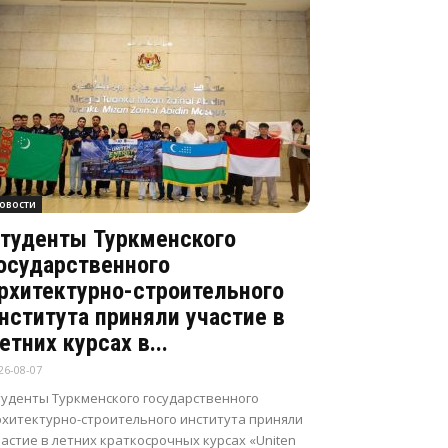
овости
туденты Туркменского
осударственного
рхитектурно-строительного
нститута приняли участие в
етних курсах в...
26-08-07
туденты Туркменского государственного
рхитектурно-строительного института приняли
астие в летних краткосрочных курсах «Uniten