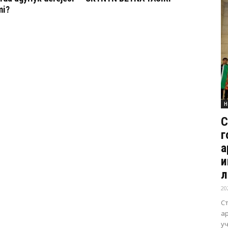
mi?
Н
С
г
а
и
л
20
С
а
уч