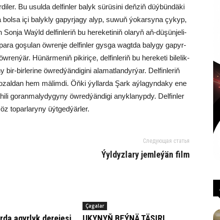
i­ler. Bu usul­da del­fin­ler ba­lyk sü­rü­si­ni deň­ziň düý­bün­dä­ki
a bol­sa içi ba­lyk­ly ga­pyr­ja­gy alyp, su­wuň ýo­kar­sy­na çy­kyp,
 Son­ja Waýld del­fin­le­riň bu he­re­ke­ti­niň ola­ryň aň-dü­şün­je­li­
 to­pa­ra go­şu­lan öw­ren­je del­fin­ler gys­ga wagt­da ba­ly­gy ga­pyr­
ren­ýär. Hü­när­me­niň pi­ki­ri­çe, del­fin­le­riň bu he­re­ke­ti bi­le­lik­
 bir-bir­le­ri­ne öw­red­ýän­di­gi­ni ala­mat­lan­dyr­ýar. Del­fin­le­riň
ozal­dan hem mä­lim­di. Öň­ki ýyl­lar­da Şark aý­la­gyn­da­ky ene
­hi­li go­ran­ma­ly­dy­gy­ny öw­red­ýän­di­gi anyk­la­nyp­dy. Del­fin­ler
öz to­par­la­ry­ny üýt­ged­ýär­ler.
Следующая статья
Ýyldyzlary jemleýän film
Çagalar
ar­da agyr­lyk derejesi
UKY­NYŇ BEÝ­NÄ TÄ­SI­RI