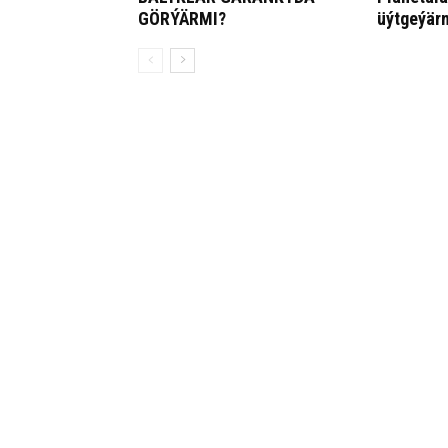
GÖR­ÝÄR­MI?
üýt­ge­ýär­