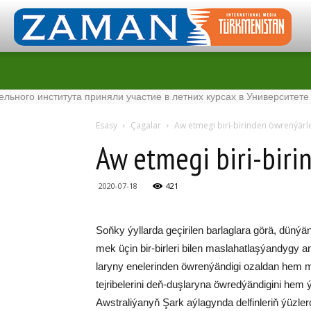
о института приняли участие в летних курсах в Университете Tena
Esasy
Çagalar
Aw etmegi biri-birinden öwrenýärl
Aw etmegi biri-biri
2020-07-18
421
Soň­ky ýyl­lar­da ge­çi­ri­len bar­lag­la­ra gö­rä, dün­ýä­n
mek üçin bir-bir­le­ri bi­len mas­la­hat­laş­ýan­dy­gy any
la­ry­ny ene­le­rin­den öw­ren­ýän­di­gi­ ozal­dan hem m
tej­ri­be­le­ri­ni deň-duş­la­ry­na öw­red­ýän­di­gi­ni h
Awst­ra­li­ýa­nyň Şark aý­la­gyn­da del­fin­le­riň ýüz­ler