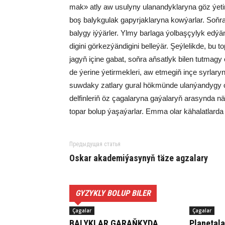
mak» at­ly aw usu­ly­ny ula­nan­dyk­la­ry­na göz ýe­tir­d
boş ba­lyk­gu­lak ga­pyr­jak­la­ry­na kow­ýar­lar. Soň­r
ba­ly­gy iý­ýär­ler. Yl­my bar­la­ga ýol­baş­çy­lyk ed­ýän
di­gi­ni gör­kez­ýän­di­gi­ni bel­le­ýär. Şeý­le­lik­de, bu
ja­gyň içi­ne ga­bat, soň­ra aň­sat­lyk bi­len tut­ma­gy öw­
de ýe­ri­ne ýe­tir­mek­le­ri, aw et­me­giň in­çe syr­la­ry­ny
suw­da­ky zat­la­ry gu­ral hök­mün­de ulan­ýan­dy­gy 
del­fin­le­riň öz ça­ga­la­ry­na ga­ýa­la­ryň ara­syn­da nä
to­par bo­lup ýa­şa­ýar­lar. Em­ma olar kä­ha­lat­lar­da 
Предыдущая статья
Os­kar aka­de­mi­ýa­sy­nyň tä­ze ag­za­la­ry
GYZYKLY BOLUP BILER
Çagalar
Çagalar
BA­LYK­LAR GA­RAŇ­KY­DA
Pla­ne­ta­l