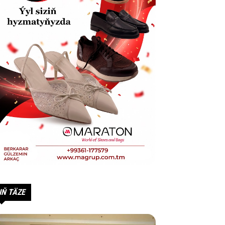
IŇ TÄZE