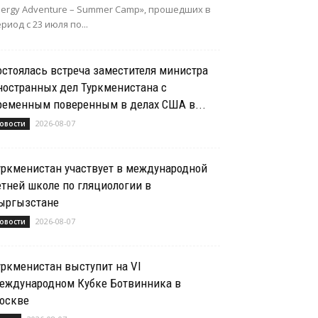
nergy Adventure – Summer Camp», прошедших в
риод с 23 июля по...
остоялась встреча заместителя министра
ностранных дел Туркменистана с
ременным поверенным в делах США в...
2026-08-07
овости
уркменистан участвует в международной
етней школе по гляциологии в
ыргызстане
2026-08-07
овости
уркменистан выступит на VI
еждународном Кубке Ботвинника в
оскве