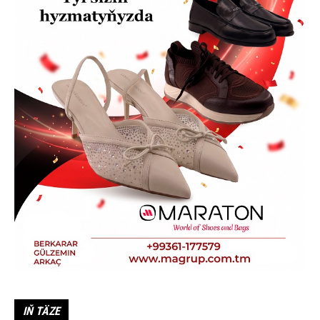
IŇ TÄZE