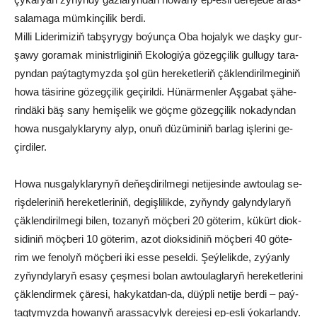
sa­la­ma­ga müm­kin­çi­lik ber­di.
Mil­li Li­de­ri­mi­ziň tab­şy­ry­gy bo­ýun­ça Oba ho­ja­lyk we daş­ky gur­
şa­wy go­ra­mak mi­nistr­li­gi­niň Eko­lo­gi­ýa gö­zeg­çi­lik gul­lu­gy ta­ra­
pyn­dan paý­tag­ty­myz­da şol gün he­re­ket­le­riň çäk­len­di­ril­me­gi­niň
ho­wa tä­si­ri­ne gö­zeg­çi­lik ge­çi­ril­di. Hü­när­men­ler Aş­ga­bat şä­he­
rin­dä­ki bäş sa­ny he­mi­şe­lik we göç­me gö­zeg­çi­lik no­ka­dyn­dan
ho­wa nus­ga­lyk­la­ry­ny alyp, onuň dü­zü­mi­niň bar­lag iş­le­ri­ni ge­
çir­di­ler.
Ho­wa nus­ga­lyk­la­ry­nyň de­ňeş­di­ril­me­gi ne­ti­je­sin­de aw­tou­lag se­
riş­de­le­ri­niň he­re­ket­le­ri­niň, de­giş­li­lik­de, zy­ňyn­dy ga­lyn­dy­la­ryň
çäk­len­di­ril­me­gi bi­len, to­za­nyň möç­be­ri 20 gö­te­rim, kü­kürt di­ok­
si­di­niň möç­be­ri 10 gö­te­rim, azot di­ok­si­di­niň möç­be­ri 40 gö­te­
rim we fe­no­lyň möç­be­ri iki es­se pe­sel­di. Şeý­le­lik­de, zy­ýan­ly
zy­ňyn­dy­la­ryň esa­sy çeş­me­si bo­lan aw­tou­lag­la­ryň he­re­ket­le­ri­ni
çäk­len­dir­mek çä­re­si, ha­ky­kat­dan-da, düýp­li ne­ti­je ber­di – paý­
tag­ty­myz­da ho­wa­nyň aras­sa­çy­lyk de­re­je­si ep-es­li ýo­kar­lan­dy.