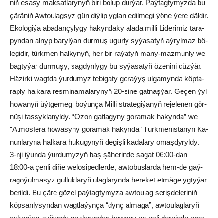
niň esa­sy mak­sat­la­ry­nyň bi­ri bo­lup dur­ýar. Paý­tag­ty­myz­da bu
çä­rä­niň Aw­tou­lag­syz gün diý­lip yg­lan edil­me­gi ýö­ne ýe­re däl­dir.
Eko­lo­gi­ýa aba­dan­çy­ly­gy ha­kyn­da­ky ala­da mil­li Li­de­ri­miz ta­ra­
pyn­dan al­nyp ba­ryl­ýan dur­muş ugur­ly sy­ýa­sa­tyň aý­ryl­maz bö­
le­gi­dir, türk­men hal­ky­nyň, her bir ra­ýa­tyň ma­ny-maz­mun­ly we
bag­ty­ýar dur­mu­şy, sag­dyn­ly­gy bu sy­ýa­sa­tyň öze­ni­ni düz­ýär.
Hä­zir­ki wagt­da ýur­du­myz te­bi­ga­ty go­ra­ýyş ul­ga­myn­da köp­ta­
rap­ly hal­ka­ra res­mi­na­ma­la­ry­nyň 20-si­ne gat­naş­ýar. Ge­çen ýyl
ho­wa­nyň üýt­ge­me­gi bo­ýun­ça Mil­li stra­te­gi­ýa­nyň re­je­le­nen gör­
nü­şi tas­syk­la­nyl­dy. “Ozon gat­la­gy­ny go­ra­mak ha­kyn­da” we
“At­mos­fe­ra ho­wa­sy­ny go­ra­mak ha­kyn­da” Türk­me­nis­ta­nyň Ka­
nun­la­ry­na hal­ka­ra hu­ku­gy­nyň de­giş­li ka­da­la­ry or­naş­dy­ryl­dy.
3-nji iýun­da ýur­du­my­zyň baş şä­he­rin­de sa­gat 06:00-dan
18:00-a çen­li di­ňe we­lo­si­ped­ler­de, aw­to­bus­lar­da hem-de gaý­
ra­go­ýul­ma­syz gul­luk­la­ryň ulag­la­ryn­da he­re­ket et­mä­ge yg­ty­ýar
be­ril­di. Bu çä­re gö­zel paý­tag­ty­my­za aw­tou­lag se­riş­de­le­ri­niň
köp­san­ly­syn­dan wagt­la­ýyn­ça “dynç al­ma­ga”, aw­tou­lag­la­ryň
çy­kar­ýan zy­ňyn­dy gaz­la­ryn­dan ho­wa­ny ep-es­li de­re­je­de aras­