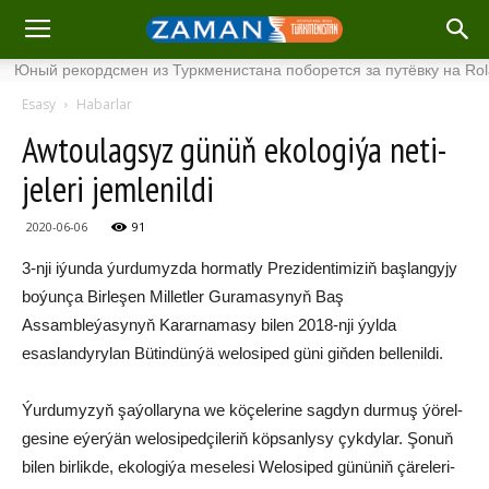
й рекордсмен из Туркменистана поборется за путёвку на Roland G
Esasy
Habarlar
Aw­tou­lag­syz gü­nüň eko­lo­gi­ýa ne­ti­
je­le­ri jem­le­nil­di
2020-06-06
91
3-nji iýunda ýurdumyzda hormatly Prezidentimiziň başlangyjy
boýunça Birleşen Milletler Guramasynyň Baş
Assambleýasynyň Kararnamasy bilen 2018-nji ýylda
esaslandyrylan Bütindünýä welosiped güni giňden bellenildi.
Ýur­du­my­zyň şa­ýol­la­ry­na we kö­çe­le­ri­ne sag­dyn dur­muş ýö­rel­
ge­si­ne eýer­ýän we­lo­si­ped­çi­le­riň köp­san­ly­sy çyk­dy­lar. Şo­nuň
bi­len bir­lik­de, eko­lo­gi­ýa me­se­le­si We­lo­si­ped gü­nü­niň çä­re­le­ri­