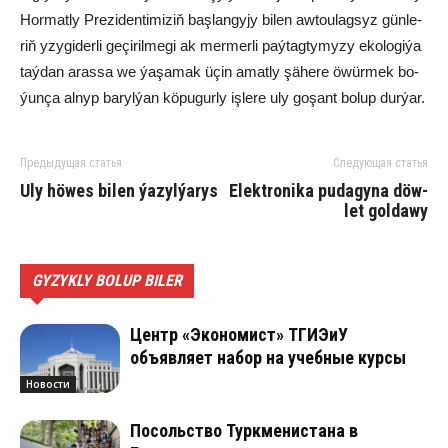
Hor­mat­ly Pre­zi­den­ti­mi­ziň baş­lan­gy­jy bi­len aw­to­ulag­syz gün­le­
riň yzy­gi­der­li ge­çi­ril­me­gi ak mer­mer­li paý­tag­ty­my­zy eko­lo­gi­ýa
taý­dan aras­sa we ýa­şa­mak üçin amat­ly şä­he­re öwür­mek bo­
ýun­ça al­nyp ba­ryl­ýan kö­pu­gur­ly iş­le­re uly go­şant bo­lup dur­ýar.
Предыдущая статья
Следующая статья
Uly hö­wes bi­len ýa­zyl­ýa­rys
Elekt­ro­ni­ka pu­da­gy­na döw­
let gol­da­wy
GYZYKLY BOLUP BILER
Центр «Экономист» ТГИЭиУ
объявляет набор на учебные курсы
Новости
Посольство Туркменистана в