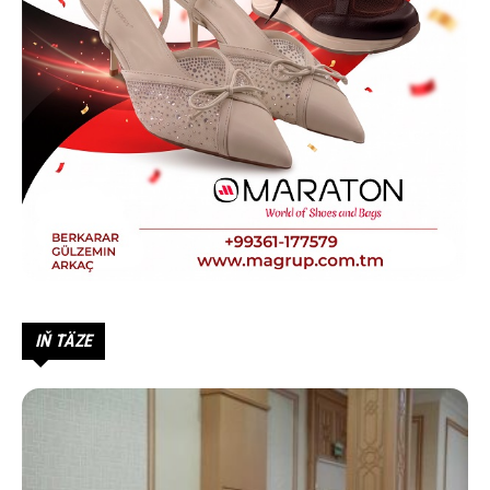
IŇ TÄZE