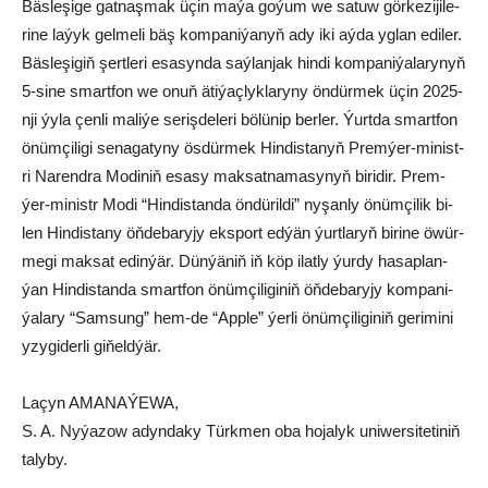
Bäs­le­şi­ge gat­naş­mak üçin ma­ýa go­ýum we sa­tuw gör­ke­zi­ji­le­
ri­ne la­ýyk gel­me­li bäş kom­pa­ni­ýa­nyň ady iki aý­da yg­lan edi­ler.
Bäs­le­şi­giň şert­le­ri esa­syn­da saý­lan­jak hin­di kom­pa­ni­ýa­larynyň
5-sine smart­fon we onuň äti­ýaç­lyk­la­ry­ny ön­dür­mek üçin 2025-
nji ýy­la çen­li ma­li­ýe se­riş­de­le­ri bö­lü­nip ber­ler. Ýurt­da smart­fon
önüm­çi­li­gi se­na­ga­ty­ny ös­dür­mek Hin­dis­ta­nyň Prem­ýer-mi­nist­
ri Na­rend­ra Mo­di­niň esa­sy mak­sat­na­ma­sy­nyň bi­ri­dir. Prem­
ýer-mi­nistr Mo­di “Hin­dis­tan­da ön­dü­ril­di” ny­şan­ly önüm­çi­lik bi­
len Hin­dis­ta­ny öň­de­ba­ry­jy eks­port ed­ýän ýurt­la­ryň bi­ri­ne öwür­
me­gi mak­sat edin­ýär. Dün­ýä­niň iň köp ilat­ly ýur­dy ha­sap­lan­
ýan Hin­dis­tan­da smart­fon önüm­çi­li­gi­niň öň­de­ba­ry­jy kom­pa­ni­
ýa­la­ry “Sam­sung” hem-de “App­le” ýer­li önüm­çi­li­gi­niň ge­ri­mi­ni
yzy­gi­der­li gi­ňeld­ýär.
Laçyn AMANAÝEWA,
S. A. Nyýazow adyndaky Türkmen oba hojalyk uniwersitetiniň
talyby.