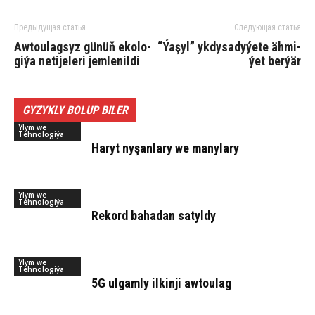
Предыдущая статья
Следующая статья
Aw­tou­lag­syz gü­nüň eko­lo­
“Ýa­şyl” yk­dy­sa­dy­ýe­te äh­mi­
gi­ýa ne­ti­je­le­ri jem­le­nil­di
ýet ber­ýär
GYZYKLY BOLUP BILER
Ylym we
Tehnologiýa
Ha­ryt ny­şan­la­ry we ma­ny­la­ry
Ylym we
Tehnologiýa
Rekord bahadan satyldy
Ylym we
Tehnologiýa
5G ulgamly ilkinji awtoulag