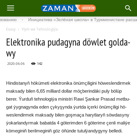
ию
·
Инициатива «Зелёная школа» в Туркменистане расширяет 
Esasy
Ylym we Tehnologiýa
Elekt­ro­ni­ka pu­da­gy­na döw­let gol­da­
wy
2020-06-06
142
Hin­dis­ta­nyň hö­kü­me­ti elekt­ro­ni­ka önüm­çi­li­gi­ni hö­wes­len­dir­mek
mak­sa­dy bi­len 6,65 mil­liard dol­lar möçberindäki puly bö­lüp
berer. Ýur­duň teh­no­lo­gi­ýa mi­nist­ri Ra­wi Şan­kar Pra­sad met­bu­
gat ýyg­na­gyn­da eden çy­ky­şyn­da ýurt­da içer­ki önüm­çi­li­gi hö­
wes­len­dir­mek mak­sa­dy bi­len goş­ma­ça ha­ryt­la­ryň söw­da­sy­ny
ýo­kar­lan­dyr­mak ba­bat­da 4 gö­te­rim­den 6 gö­te­ri­me çen­li ma­li­ýe
kö­megi­niň be­ril­me­gi­niň göz öňün­de tu­tul­ýan­dy­gy­ny bel­le­di.