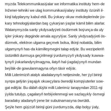
myz­da Te­le­kom­mu­ni­ka­si­ýa­lar we in­for­ma­ti­ka ins­ti­tu­ty hem-de
In­že­ner-teh­ni­ki we ulag ko­mmu­ni­ka­si­ýa­la­ry ins­ti­tu­ty özü­niň il­
kin­ji ta­lyp­la­ry­ny ka­bul et­di. Bu ýo­ka­ry okuw mek­dep­le­rin­de ýo­
ka­ry teh­no­lo­gi­ýa­lar­dan baş çy­kar­ýan ýaş­lar kä­mil bi­lim alar­lar.
Wa­ta­ny­myz­da san­ly yk­dy­sa­dy­ýe­ti ös­dür­mek bo­ýun­ça-da uly
iş­ler ýo­ka­ry dep­gin­de ama­la aşy­ryl­ýar. San­ly yk­dy­sa­dy­ýe­ti ös­
dür­mek, elekt­ron ul­ga­ma geç­mek bol­sa, il­kin­ji no­bat­da, bi­lim
ul­ga­my­nyň has-da kä­mil­leş­me­gi­ni ta­lap ed­ýär. Bu we­zi­pe­le­riň
üs­tün­lik­li dur­mu­şa ge­çi­ril­me­gi ýur­du­my­zyň yk­dy­sa­dy kuw­wa­
ty­nyň ýo­kar­lan­dy­ryl­ma­gy­na, ila­tyň hal-ýag­da­ýy­nyň mun­dan
beý­läk-de go­wu­lan­ma­gy­na oňyn tä­sir ed­ýär.
Mil­li Li­de­ri­mi­ziň ata­lyk ala­da­la­ry­nyň ne­ti­je­sin­de, her ýyl birinji
synpa gelýän ýaşajyk okuwçylara öw­re­di­ji komp­ýu­ter­ler sow­
gat edil­ýär. Bu däbiň düýbi milli Liderimiz tarapyndan 2011-nji
ýylda tutulyp, çagalaryň terbiýelenmegi we sazlaşykly ösmegi
baradaky aladanyň ýene bir su­but­na­ma­sy­na öw­rül­di.
Şeýle hem güýzüň birinji güni ýurdumyzda, däp bolşy ýaly,