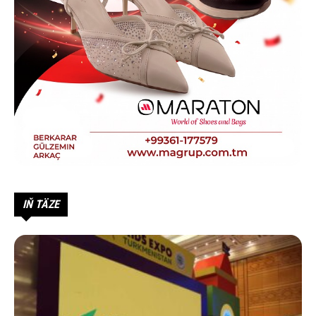
IŇ TÄZE