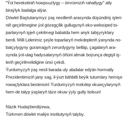
“Ýol hereketiniň howpsuzlygy – ömrümiziň rahatlygy” atly
biraýlyk badalga alýar.
Döw­let Baş­tu­ta­ny­myz ýaş ne­sil­le­riň ara­syn­da dü­şün­di­riş iş­le­ri­
niň ge­çi­ril­me­gi­ne ýol gö­zeg­çi­lik gul­lu­gy­nyň eko-we­lo­si­ped to­
par­la­ry­nyň iş­jeň çe­kil­me­gi ba­bat­da hem anyk tab­şy­ryk­la­ry
ber­di. Mil­li Li­de­ri­miz şeý­le to­par­la­ryň mek­dep­le­riň ýa­nyn­da no­
bat­çy­ly­gy­ny gu­ra­ma­gyň ze­rur­dy­gy­ny bel­läp, ça­ga­la­ryň ara­
syn­da ýol-ulag ha­dy­sa­la­ry­nyň öňü­ni al­mak bo­ýun­ça de­giş­li iş­
le­riň ge­çi­ril­me­li­di­gi­ne ün­si çek­di.
Ýur­du­my­zyň ýaş nes­li ba­ra­da uly ala­da­lar ed­ýän hor­mat­ly
Pre­zi­den­ti­mi­ziň ja­ny sag, il-ýurt bäh­bit­li be­ýik tu­tum­la­ry he­mi­şe
ro­waç­lyk­la­ra bes­len­sin! Ýur­du­my­zyň mek­dep okuw­çy­la­ry­nyň
hem-de ta­lyp ýaş­la­ryň tä­ze okuw ýy­ly gut­ly bol­sun!
Näzik Hudaýberdiýewa,
Türkmen döwlet maliýe institutynyň talyby.