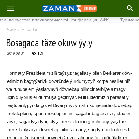
 участие в технологической конференции АФК
·
Туркменский ше
Esasy
Habarlar
Bo­sa­ga­da tä­ze okuw ýy­ly
2019-08-31
169
Hor­mat­ly Pre­zi­den­ti­mi­ziň taý­syz ta­gal­la­sy bi­len Ber­ka­rar döw­
le­ti­mi­ziň bag­ty­ýar­lyk döw­rün­de ýur­du­my­zyň kör­pe ne­sil­le­ri­niň
we ru­hu­be­lent ýaş­la­ry­nyň döw­re­bap bi­lim­dir ter­bi­ýe al­ma­gy
üçin düýp­li iş­ler dur­mu­şa ge­çi­ril­ýär. Mil­li Li­de­ri­mi­ziň pa­ra­sat­ly
baş­tu­tan­ly­gyn­da gö­zel Di­ýa­ry­my­zyň äh­li kün­je­gin­de döw­re­bap
mek­dep­le­riň, sport mek­dep­le­ri­niň, ça­ga­lar bag­la­ry­nyň, sta­di­on­
la­ryň, sa­gal­dyş-dynç alyş mer­kez­le­ri­niň gu­rul­ma­gy ýaş türk­
me­nis­tan­ly­la­ryň döw­re­bap bi­lim al­ma­gy, sag­dyn be­den­li ne­sil­
ler bo­lup ýe­tiş­me­gi, göw­ne­jaý dynç al­ma­gy üçin gö­nük­di­ri­len