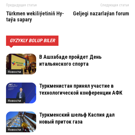
Предыдущая статья
Следующая статья
Türk­men we­ki­li­ýe­ti­niň Hy­
Gel­je­gi na­zar­la­ýan fo­rum
ta­ýa sa­pa­ry
GYZYKLY BOLUP BILER
В Ашхабаде пройдет День
итальянского спорта
Новости
Туркменистан принял участие в
технологической конференции АФК
Новости
Туркменский шельф Каспия дал
новый приток газа
Новости