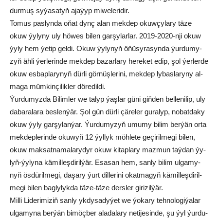
dur­muş sy­ýa­sa­tyň aja­ýyp mi­we­le­ri­dir.
To­mus pas­ly­nda oňat dynç alan mek­dep okuw­çy­la­ry tä­ze
okuw ýy­ly­ny uly hö­wes bi­len gar­şy­lar­­lar. 2019-2020-nji okuw
ýy­ly hem ýe­tip gel­di. Okuw ýy­ly­nyň öňü­sy­ra­syn­da ýur­du­my­
zyň äh­li ýer­le­rin­de mek­dep ba­zar­la­ry he­re­ket edip, şol ýer­ler­de
okuw es­bap­la­ry­nyň dür­li gör­nüş­le­ri­ni, mek­dep ly­bas­la­ryny al­
ma­ga müm­kin­çi­lik­ler dö­re­dil­di.
Ýur­du­myz­da Bi­lim­ler we ta­lyp ýaş­lar gü­ni giň­den bel­le­ni­lip, uly
da­ba­ra­la­ra bes­len­ýär. Şol gün dür­li çä­re­ler gu­ra­lyp, no­bat­da­ky
okuw ýy­ly gar­şy­lan­ýar. Ýur­du­my­zyň umu­my bilim berýän or­ta
mek­dep­le­rin­de oku­wyň 12 ýyl­lyk möh­le­te ge­çi­ril­me­gi bi­len,
okuw mak­sat­na­ma­la­ry­dyr okuw ki­tap­la­ry maz­mun taý­dan ýy­
lyň-ýy­ly­na kä­mil­leş­di­ril­ýär. Esa­san hem, san­ly bi­lim ul­ga­my­
nyň ös­dü­ril­me­gi, da­şa­ry ýurt dil­le­ri­ni okat­ma­gyň kä­mil­leş­di­ril­
me­gi bi­len bag­ly­lyk­da tä­ze-tä­ze ders­ler gi­ri­zil­ýär.
Mil­li Li­de­ri­mi­ziň san­ly yk­dy­sa­dy­ýet we ýo­ka­ry teh­no­lo­gi­ýa­lar
ul­ga­my­na ber­ýän bi­möç­ber ala­da­la­ry ne­ti­je­sin­de, şu ýy­l ýur­du­