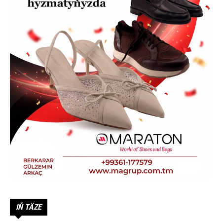
IŇ TÄZE