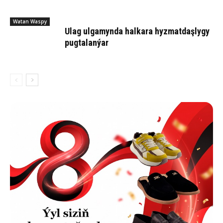
Watan Waspy
Ulag ul­ga­myn­da hal­ka­ra hyz­mat­daş­ly­gy
pug­ta­lan­ýar