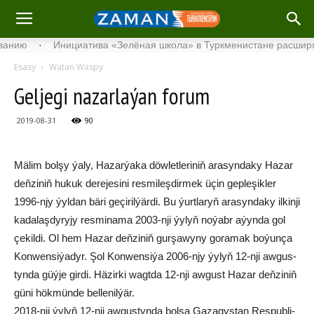
·
Инициатива «Зелёная школа» в Туркменистане расширяет сво
Esasy
Watan Waspy
Gel­je­gi na­zar­la­ýan fo­rum
2019-08-31
90
Mä­lim bol­şy ýa­ly, Ha­zar­ýa­ka döw­let­le­ri­niň ara­syn­da­ky Ha­zar
deň­zi­niň hu­kuk de­re­je­si­ni res­mi­leş­dir­mek üçin gep­le­şik­le­r
1996-njy ýyl­dan bä­ri ge­çir­il­ýär­di. Bu ýurt­la­ryň ara­syn­da­ky il­kin­ji
ka­da­laş­dy­ry­jy res­mi­na­ma 2003-nji ýy­lyň no­ýabr aýyn­da gol
çe­kil­di. Ol hem Ha­zar deň­zi­niň gur­şa­wy­ny go­ra­mak bo­ýun­ça
Kon­wen­si­ýadyr. Şol Kon­wen­si­ýa 2006-njy ýy­lyň 12-nji aw­gus­
tyn­da güý­je gir­di. Hä­zir­ki wagt­da 12-nji aw­gust Ha­zar deň­zi­niň
gü­ni hök­mün­de bel­le­nil­ýär.
2018-nji ýy­lyň 12-nji aw­gus­tyn­da bol­sa Ga­za­gys­tan Res­pub­li­