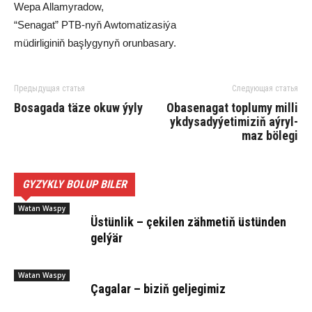
We­pa Al­la­my­ra­dow,
“Se­na­gat” PTB-nyň Aw­to­ma­ti­za­si­ýa
mü­dir­li­gi­niň baş­ly­gy­nyň orun­ba­sa­ry.
Предыдущая статья
Следующая статья
Bo­sa­ga­da tä­ze okuw ýy­ly
Obase­na­gat top­lu­my mil­li
yk­dy­sa­dy­ýe­ti­mi­ziň aý­ryl­
maz bö­le­gi
GYZYKLY BOLUP BILER
Watan Waspy
Üs­tün­lik – çe­ki­len zäh­me­tiň üs­tün­den
gel­ýär
Watan Waspy
Ça­ga­lar – bi­ziň gel­je­gi­miz