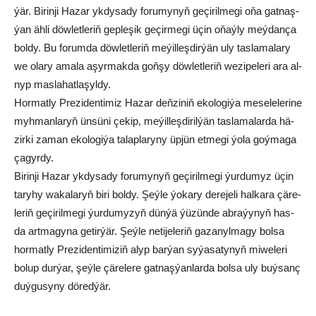
ýär. Bi­rin­ji Ha­zar yk­dy­sa­dy fo­ru­my­nyň ge­çi­ril­me­gi oňa gat­naş­
ýan äh­li döw­let­le­riň gep­le­şik ge­çir­me­gi üçin oňaý­ly meý­dan­ça
bol­dy. Bu fo­rum­da döw­let­le­riň me­ýil­leş­dir­ýän uly tas­la­ma­la­ry
we ola­ry ama­la aşyr­mak­da goň­şy döw­let­le­riň we­zi­pe­le­ri ara al­
nyp mas­la­hat­la­şyl­dy.
Hor­mat­ly Pre­zi­den­ti­miz Ha­zar deň­zi­niň eko­lo­gi­ýa me­se­le­le­ri­ne
myh­man­la­ryň ün­sü­ni çe­kip, me­ýil­leş­di­ril­ýän tas­la­ma­lar­da hä­
zir­ki za­man eko­lo­gi­ýa ta­lap­la­ry­ny üp­jün et­me­gi ýo­la goý­ma­ga
ça­gyr­dy.
Bi­rin­ji Ha­zar yk­dy­sa­dy fo­ru­my­nyň ge­çi­ril­me­gi ýur­du­myz üçin
ta­ry­hy wa­ka­la­ryň bi­ri bol­dy. Şeý­le ýo­ka­ry de­re­je­li hal­ka­ra çä­re­
le­riň ge­çi­ril­me­gi ýur­du­my­zyň dün­ýä ýü­zün­de ab­ra­ýy­nyň has-
da art­ma­gy­na ge­tir­ýär. Şeý­le ne­ti­je­le­riň ga­za­nyl­ma­gy bol­sa
hor­mat­ly Pre­zi­den­ti­mi­ziň alyp bar­ýan sy­ýa­sa­ty­nyň mi­we­le­ri
bo­lup dur­ýar, şeý­le çä­re­le­re gat­naş­ýan­lar­da bol­sa uly buý­sanç
duý­gu­sy­ny dö­red­ýär.