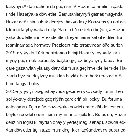
ka­sy­nyň Ak­tau şä­he­rin­de ge­çi­ri­len V Ha­zar sam­mi­ti­niň çäk­le­
rin­de Ha­zar­ýa­ka döw­let­le­ri Baş­tu­tan­la­ry­nyň gat­naş­ma­gyn­da
Ha­zar deň­zi­niň hu­kuk de­re­je­si ha­kyn­da­ky Kon­wen­si­ýa gol çe­
kil­me­gi ta­ry­hy wa­ka bol­dy. Sam­mi­tiň ne­ti­je­le­ri bo­ýun­ça Ha­zar­
ýa­ka döw­let­le­riniň Pre­zi­dent­le­ri Be­ýan­na­ma ka­bul et­di­ler. Bu
res­mi­na­ma­da hor­mat­ly Pre­zi­den­ti­miz ta­ra­pyn­dan öňe sür­len
2019-njy ýyl­da Türk­me­nis­tan­da bi­rin­ji Ha­zar yk­dy­sa­dy fo­ru­
my­ny ge­çir­mek ba­ra­da­ky baş­lan­gyç öz be­ýa­ny­ny tap­dy. Bu
çä­re ga­za­ny­lan yla­la­şyk­la­ry dur­mu­şa ge­çir­mek­de hem-de Ha­
zar­da hyz­mat­daş­ly­gy mun­dan beý­läk hem ber­kit­mek­de mö­
hüm tap­gyr bol­dy.
2019-njy ýy­lyň aw­gust aýyn­da ge­çi­ri­len yk­dy­sa­dy fo­rum hem
şol ýo­ka­ry de­re­je­de ge­çi­ril­ýän çä­re­le­riň bi­ri bo­ldy. Bu fo­ru­ma
gat­naş­mak üçin di­ňe Ha­zar­ýa­ka döw­let­ler­den däl-de, eý­sem,
beý­le­ki döw­let­ler­den hem myh­man­lar gel­di­ler. Bu bol­sa, Ha­zar
deň­zi­niň lo­gis­ti­ki taý­dan oňaý­ly ýer­leş­me­gi se­bäp­li, söw­da ed­
ýän döw­let­ler üçin tä­ze müm­kin­çi­lik­le­ri aç­ýan­dy­gy­ny su­but ed­