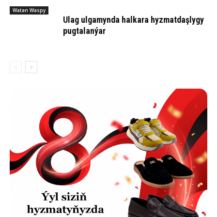
Watan Waspy
Ulag ul­ga­myn­da hal­ka­ra hyz­mat­daş­ly­gy
pug­ta­lan­ýar