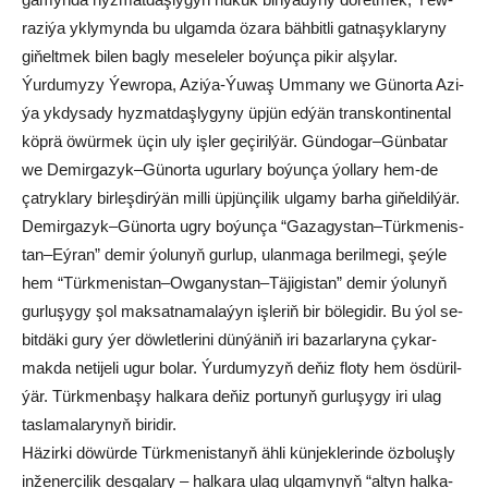
ra­zi­ýa yk­ly­myn­da bu ul­gam­da öza­ra bäh­bit­li gat­na­şyk­la­ry­ny
gi­ňelt­mek bi­len bag­ly me­se­le­ler bo­ýun­ça pi­kir al­şy­lar.
Ýur­du­my­zy Ýew­ro­pa, Azi­ýa-Ýu­waş Um­ma­ny we Gü­nor­ta Azi­
ýa yk­dy­sa­dy hyz­mat­daş­ly­gy­ny üp­jün ed­ýän trans­kon­ti­nen­tal
köp­rä öwür­mek üçin uly iş­ler ge­çi­ril­ýär. Gün­do­gar–Gün­ba­tar
we De­mir­ga­zyk–Gü­nor­ta ugur­la­ry bo­ýun­ça ýol­la­ry hem-de
çat­ryk­la­ry bir­leş­dir­ýän mil­li üp­jün­çi­lik ul­ga­my bar­ha gi­ňel­dil­ýär.
De­mir­ga­zyk–Gü­nor­ta ug­ry bo­ýun­ça “Ga­za­gys­tan–Türk­me­nis­
tan–Eý­ran” de­mir ýo­lu­nyň gur­lup, ulan­ma­ga be­ril­me­gi, şeý­le
hem “Türk­me­nis­tan–Ow­ga­nys­tan–Tä­ji­gis­tan” de­mir ýo­lu­nyň
gur­lu­şy­gy şol mak­sat­na­ma­la­ýyn iş­le­riň bir bö­le­gi­dir. Bu ýol se­
bit­dä­ki gu­ry ­ýer döw­let­le­ri­ni dün­ýä­niň iri ba­zar­la­ry­na çy­kar­
mak­da ne­ti­je­li ugur bo­lar. Ýur­du­my­zyň de­ňiz flo­ty hem ös­dü­ril­
ýär. Türk­men­ba­şy hal­ka­ra de­ňiz por­tu­nyň gur­lu­şy­gy iri ulag
tas­la­ma­la­ry­nyň bi­ri­dir.
Hä­zir­ki dö­wür­de Türk­me­nis­ta­nyň äh­li kün­jek­le­rin­de öz­bo­luş­ly
in­že­ner­çi­lik des­ga­la­ry – hal­ka­ra ulag ul­ga­my­nyň “al­tyn hal­ka­