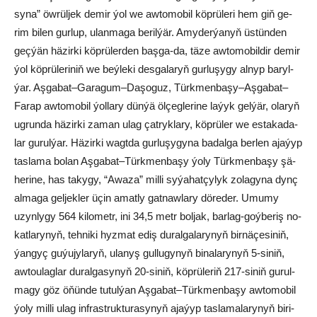
sy­na” öw­rül­jek de­mir ýol we aw­to­mo­bil köp­rü­le­ri hem giň ge­
rim bi­len gur­lup, ulan­ma­ga be­ril­ýär. Amy­der­ýa­nyň üs­tün­den
geç­ýän hä­zir­ki köp­rü­ler­den baş­ga-da, tä­ze aw­to­mo­bil­dir de­mir
ýol köp­rü­le­ri­niň we beý­le­ki des­ga­la­ryň gur­lu­şy­gy al­nyp ba­ryl­
ýar. Aş­ga­bat–Ga­ra­gum–Da­şo­guz, Türk­men­ba­şy–Aş­ga­bat–
Fa­rap aw­to­mo­bil ýol­la­ry dün­ýä öl­çeg­le­ri­ne la­ýyk gel­ýär, ola­ryň
ug­run­da hä­zir­ki za­man ulag çat­ryk­la­ry, köp­rü­ler we es­ta­ka­da­
lar gu­rul­ýar. Hä­zir­ki wagt­da gur­lu­şy­gy­na ba­dal­ga ber­len aja­ýyp
tas­la­ma bo­lan Aş­ga­bat–Türk­men­ba­şy ýo­ly Türk­men­ba­şy şä­
he­ri­ne, has ta­ky­gy, “Awa­za” mil­li sy­ýa­hat­çy­lyk zo­la­gy­na dynç
al­ma­ga gel­jek­ler üçin amat­ly gat­naw­la­ry dö­re­der. Umu­my
uzyn­ly­gy 564 ki­lo­met­r, ini 34,5 metr bol­jak, bar­lag-goý­be­riş no­
kat­la­ry­nyň, teh­ni­ki hyz­mat ediş du­ral­ga­la­ry­nyň bir­nä­çe­si­niň,
ýan­gyç gu­ýu­jy­la­ryň, ula­nyş gul­lu­gy­nyň bi­na­la­ry­nyň 5-si­niň,
aw­tou­lag­lar du­ral­ga­sy­nyň 20-si­niň, köp­rü­le­riň 217-si­niň gu­rul­
ma­gy göz öňün­de tu­tul­ýan Aş­ga­bat–Türk­men­ba­şy aw­to­mo­bil
ýo­ly mil­li ulag inf­rast­ruk­tu­ra­sy­nyň aja­ýyp tas­la­ma­la­ry­nyň bi­ri­