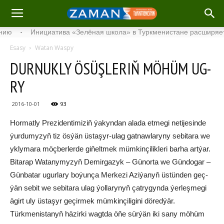
Инициатива «Зелёная школа» в Туркменистане расширяет свой 
Esasy
Watan Waspy
DUR­NUK­LY ÖSÜŞ­LE­RIŇ MÖ­HÜM UG­
RY
2016-10-01
93
Hor­mat­ly Pre­zi­den­ti­mi­ziň ýa­kyn­dan ala­da et­me­gi ne­ti­je­sin­de
ýur­du­my­zyň tiz ös­ýän üs­ta­şyr-ulag gat­naw­la­ry­ny se­bi­ta­ra we
yk­ly­ma­ra möç­ber­ler­de gi­ňelt­mek müm­kin­çi­lik­le­ri bar­ha art­ýar.
Bi­ta­rap Wa­ta­ny­my­zyň De­mir­ga­zyk – Gü­nor­ta we Gün­do­gar –
Gün­ba­tar ugur­la­ry bo­ýun­ça Mer­ke­zi Azi­ýa­nyň üs­tün­den geç­
ýän se­bit we se­bi­ta­ra ulag ýol­la­ry­nyň çat­ry­gyn­da ýer­leş­me­gi
ägirt uly üs­ta­şyr ge­çir­mek müm­kin­çi­li­gi­ni dö­red­ýär.
Türk­me­nis­ta­nyň hä­zir­ki wagt­da öňe sür­ýän iki sa­ny mö­hüm