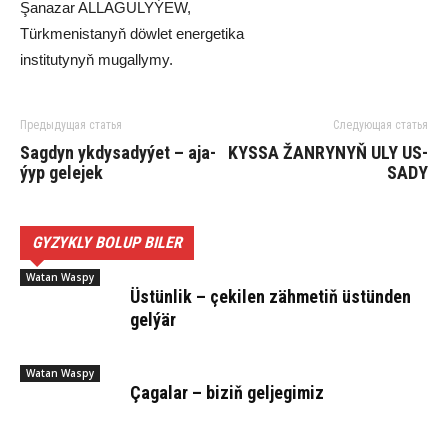
Şa­na­zar AL­LA­GU­LY­ÝEW,
Türk­menistanyň döw­let ener­ge­ti­ka
ins­ti­tu­ty­nyň mu­gal­ly­my.
Предыдущая статья
Следующая статья
Sag­dyn yk­dy­sa­dy­ýet – aja­
KYS­SA ŽAN­RY­NYŇ ULY US­
ýyp ge­le­jek
SA­DY
GYZYKLY BOLUP BILER
Watan Waspy
Üs­tün­lik – çe­ki­len zäh­me­tiň üs­tün­den
gel­ýär
Watan Waspy
Ça­ga­lar – bi­ziň gel­je­gi­miz