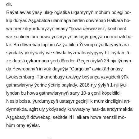
dir.
Ra­ýat awia­si­ýa­sy ulag-lo­gis­ti­ka ul­ga­my­nyň mö­hüm bö­le­gi bo­
lup dur­ýar. Aş­ga­bat­da ulan­ma­ga ber­len döw­re­bap Hal­ka­ra ho­
wa men­zi­li ýur­du­my­zyň esa­sy “ho­wa der­we­ze­si”, kon­ti­nent
we kon­ti­nen­ta­ra ho­wa ýol­la­ry­nyň üs­ta­şyr geç­ýän iri men­zi­li bo­
lar. Bu döw­re­bap top­lum Azi­ýa bi­len Ýew­ro­pa ýurt­la­ry­nyň ara­
syn­da­ky yk­dy­sa­dy we söw­da hyz­mat­daş­ly­gy­ny hil taý­dan tä­
ze de­re­jä çy­kar­ma­ga şert dö­re­der. Ge­çen ýy­lyň 29-njy iýu­nyn­
da Ýew­ro­pa­nyň iri ýük da­şaý­jy “Сar­go­luх” awia­kär­ha­na­sy
Lýuk­sem­burg–Türk­men­ba­şy ara­ly­gy bo­ýun­ça yzy­gi­der­li ýük
gat­naw­la­ry­ny ýe­ri­ne ýe­ti­rip baş­la­dy. 2016-njy ýy­lyň 1-nji iýu­
lyn­dan bu ho­wa gat­naw­la­ry­nyň sa­ny 10-a çen­li kö­pel­dil­di.
Ne­sip bol­sa, ýur­du­my­zyň üs­ta­şyr ge­çi­ri­ji­lik müm­kin­çi­li­gi­ni art­
dyr­mak­da, ägirt uly yk­dy­sa­dy kuw­wa­ty­ny has-da art­dyr­mak­da
Aş­ga­ba­dyň döw­re­bap, se­bit­de iri Hal­ka­ra ho­wa men­zi­li mö­
hüm or­ny eýe­lär.