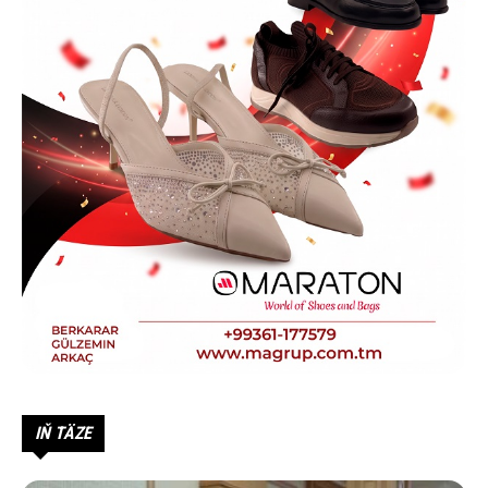
IŇ TÄZE