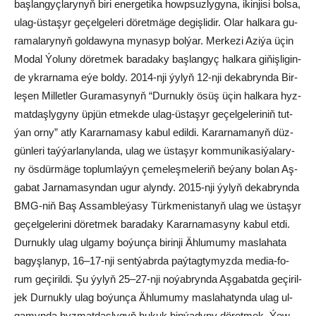
baş­lan­gyç­la­ry­nyň bi­ri ener­ge­ti­ka howp­suz­ly­gy­na, ikin­ji­si bol­sa,
ulag-üs­ta­şyr ge­çel­ge­le­ri dö­ret­mä­ge de­giş­li­dir. Olar hal­ka­ra gu­
ra­ma­la­ry­nyň gol­da­wy­na my­na­syp bol­ýar. Mer­ke­zi Azi­ýa üçin
Mo­dal Ýo­lu­ny dö­ret­mek ba­ra­da­ky baş­lan­gyç hal­ka­ra gi­ňiş­li­gin­
de yk­rar­na­ma eýe bol­dy. 2014-nji ýy­lyň 12-nji de­kab­ryn­da Bir­
le­şen Mil­let­ler Gu­ra­ma­sy­nyň “Dur­nuk­ly ösüş üçin hal­ka­ra hyz­
mat­daş­ly­gy­ny üp­jün et­mek­de ulag-üs­ta­şyr ge­çel­ge­le­ri­niň tut­
ýan or­ny” at­ly Ka­rar­na­ma­sy ka­bul edil­di. Ka­rar­na­ma­nyň düz­
gün­le­ri taý­ýar­la­ny­lan­da, ulag we üs­ta­şyr kom­mu­ni­ka­si­ýa­la­ry­
ny ös­dür­mä­ge top­lum­la­ýyn çe­me­leş­me­le­riň be­ýa­ny bo­lan Aş­
ga­bat Jar­na­ma­syn­dan ugur alyn­dy. 2015-nji ýy­lyň de­kab­ryn­da
BMG-niň Baş As­samb­le­ýa­sy Türk­me­nis­ta­nyň ulag we üs­ta­şyr
ge­çel­ge­le­ri­ni dö­ret­mek ba­ra­da­ky Ka­rar­na­ma­sy­ny ka­bul et­di.
Dur­nuk­ly ulag ul­ga­my bo­ýun­ça bi­rin­ji Äh­lu­mu­my mas­la­ha­ta
ba­gyş­la­nyp, 16–17-nji sent­ýabr­da paý­tag­ty­myz­da me­dia-fo­
rum ge­çi­ril­di. Şu ýy­lyň 25–27-nji no­ýab­ryn­da Aş­ga­bat­da ge­çi­ril­
jek Dur­nuk­ly ulag bo­ýun­ça Äh­lu­mu­my mas­la­ha­tyn­da ulag ul­
ga­myn­da hyz­mat­daş­ly­gyň hu­kuk bin­ýa­dy­ny dö­ret­mek, Ýew­