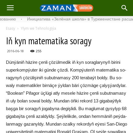
нию
·
Инициатива «Зелёная школа» в Туркменистане расширяет 
Esasy
Ylym we Tehnologiýa
Iň kyn ma­te­ma­ti­ka so­ra­gy
2016-06-18
255
Dün­ýä­niň hä­zi­re çen­li çö­zül­me­dik iň kyn so­rag­la­ry­nyň bi­ri­ni
su­per­komp­ýu­ter iki gün­de çöz­di. Komp­ýu­te­riň ma­te­ma­ti­ka so­
ra­gy­nyň çö­zü­li­şi­niň su­but­na­ma­sy 200 te­ra­baýt bol­dy. Bu so­
wa­ly ma­te­ma­tik­ler bir­nä­çe ýyl­dan bä­ri çöz­mä­ge ça­lyş­ýar­dylar.
“Boo­le­an” Pi­fa­gor üç­lü­gi at­ly me­se­le hä­zi­re çen­li su­but­na­ma­sy
iň uly bo­lan so­wal bol­dy. Mun­dan öň­ki re­kord 13 gi­ga­baýt­lyk
baş­ga bir so­ra­gyň jo­ga­by­na de­giş­li­di. Bu mag­lu­mat gy­sy­lyp 68
gi­ga­baý­ta çen­li azal­dyl­dy. Şeý­le­lik­de, on­dan hem­mä­niň peý­da­
lan­ma­gy ga­za­nyl­dy. Mun­dan ozal­ky re­kor­dyň eýe­si San-Die­go
uni­wer­si­te­ti­niň ma­te­ma­ti­gi Ro­nald Gra­ýam. Ol şeý­le so­wal­la­ra