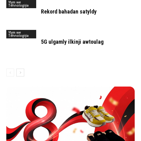
Ylym we
Tehnologiýa
Rekord bahadan satyldy
Ylym we
Tehnologiýa
5G ulgamly ilkinji awtoulag