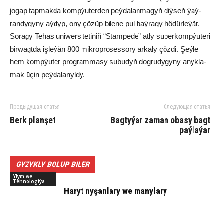
jo­gap tap­mak­da komp­ýu­ter­den peý­da­lan­ma­gyň diý­seň ýaý­
ran­dy­gy­ny aý­dyp, ony çö­züp bi­le­ne pul baý­ra­gy hö­dür­le­ýär.
So­ra­gy Te­has uni­wer­si­te­ti­niň “Stam­pe­de” at­ly su­per­komp­ýu­te­ri
birwagtda iş­le­ýän 800 mik­rop­ro­ses­sory ar­ka­ly çöz­di. Şeý­le
hem komp­ýu­ter prog­ra­mma­sy su­bu­dyň dog­ru­dy­gy­ny anyk­la­
mak üçin peý­da­la­nyl­dy.
Предыдущая статья
Следующая статья
Berk plan­şet
Bagtyýar zaman obasy bagt
paýlaýar
GYZYKLY BOLUP BILER
Ylym we
Tehnologiýa
Ha­ryt ny­şan­la­ry we ma­ny­la­ry