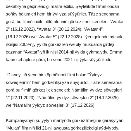
dekabryna geçirilendigi mälim edildi. Şeýlelikde filmiň ondan
soňky bölümleri hem bir ýyl yza süýşüriler. Täze senenama
görä, bu filmiň indiki bölümleriniň görkezilmeli seneleri: “Avatar
2” (16.12 2022), “Avatar 3” (20.12.2024), “Avatar 4”
(18.12.2026) we “Avatar 5” (22.12.2028). ýeri gelende aýtsak,
ilkinjisi 2009-njy ýylda görkezilen we uly mukdarda girdeji
gazanan “Avatar”-yň ikinjisi 2014-nji ýylda çykmalydy. Emma
käbir sebäplere görä, bu sene 2021-nji ýyla süýşürilipdi.
“Disney”-iň ýene bir köp bölümli filmi bolan “Ýyldyz
söweşleriniň” hem görkezilişi yza süýşürildi. Täze senenama
görä bu filmiň görkeziljek seneleri: Nämälim ýyldyz söweşleri
1” (22.11.2023), “Nämälim ýyldyz söweşleri 2” (19.12.2025)
we “Nämälim ýyldyz söweşleri 3” (17.12.2026).
Kompaniýanyň şu ýylyň martynda görkezilmegine garaşylýan
“Mulan” filminiň ilki 21-nji awgusta görkeziljekdigi aýdylypdy.