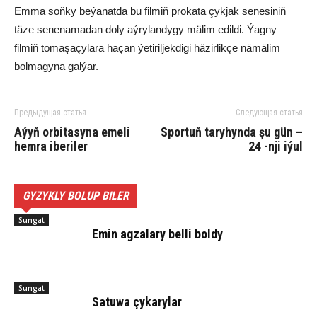
Emma soňky beýanatda bu filmiň prokata çykjak senesiniň
täze senenamadan doly aýrylandygy mälim edildi. Ýagny
filmiň tomaşaçylara haçan ýetiriljekdigi häzirlikçe nämälim
bolmagyna galýar.
Предыдущая статья
Следующая статья
Aýyň orbitasyna emeli
Sportuň taryhynda şu gün –
hemra iberiler
24 -nji iýul
GYZYKLY BOLUP BILER
Sungat
Emin agzalary belli boldy
Sungat
Satuwa çykarylar