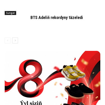
Sungat
BTS Ade­liň re­kor­dy­ny tä­ze­le­di