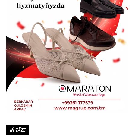
IŇ TÄZE