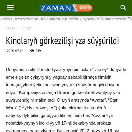
института приняли участие в летних курсах в Университете Tenaga
Esasy
Sungat
Kinolaryň görkezilişi yza süýşürildi
2020-07-24
239
Dünýäniň iň uly film studiýalarynyň biri bolan “Disney” dünýäde
emele gelen çylşyrymly ýagdaý sebäpli birnäçe filminiň
tomaşaçylara ýetirilmeli wagtyny yza süýşürmegini dowam
edýär. Kompaniýa onlarça filminiň görkezilmeli wagtyny yza
süýşürendigini mälim etdi. Olaryň arasynda “Avatar”, “Star
Wars” (“Ýyldyz söweşleri”) ýaly blokbaster, köpleriň
sabyrsyzlyk bilen garaşýan filmleri hem bar. “Avatar”-yň
nobatdakysynyň indiki ýylyň 17-nji dekabrynda prokata
çykmagyna garaşylýardy. Bu senäniň 2022-nji ýylyň 16-njy