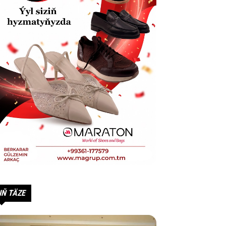
IŇ TÄZE