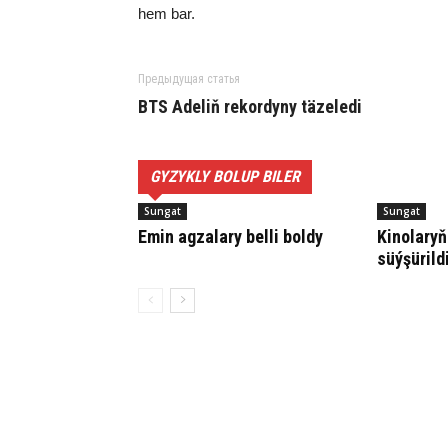
hem bar.
Предыдущая статья
BTS Ade­liň re­kor­dy­ny tä­ze­le­di
GYZYKLY BOLUP BILER
Sungat
Sungat
Emin agzalary belli boldy
Kinolaryň
süýşürild