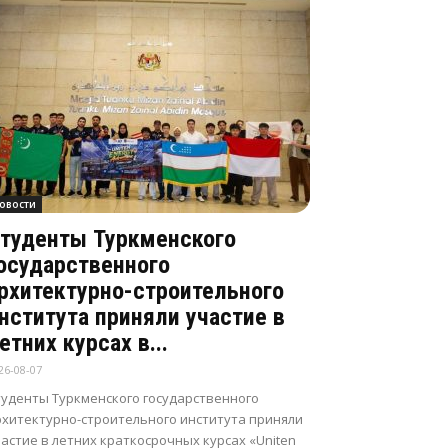
овости
туденты Туркменского
осударственного
рхитектурно-строительного
нститута приняли участие в
етних курсах в...
26-08-07
туденты Туркменского государственного
рхитектурно-строительного института приняли
астие в летних краткосрочных курсах «Uniten