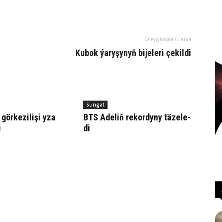
Следующая статья
Ku­bok ýa­ry­şy­nyň bi­je­le­ri çe­kil­di
Sungat
 görkezilişi yza
BTS Ade­liň re­kor­dy­ny tä­ze­le­
i
di