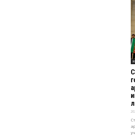
Н
С
г
а
и
л
20
С
а
уч