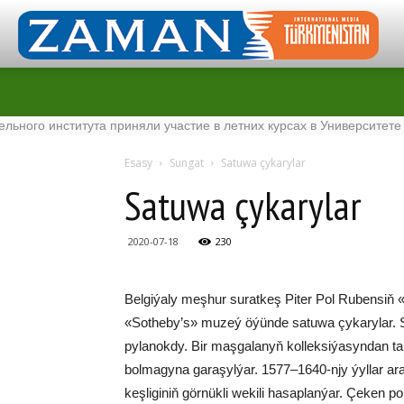
 института приняли участие в летних курсах в Университете Tenag
Esasy
Sungat
Satuwa çykarylar
Satuwa çykarylar
2020-07-18
230
Bel­gi­ýa­ly meş­hur su­rat­keş Pi­ter Pol Ru­ben­siň «T
«Sot­he­by’s» mu­zeý öýün­de sa­tu­wa çy­ka­ry­lar. S
py­la­nok­dy. Bir maş­ga­la­nyň kol­lek­si­ýa­syn­dan ta­
bol­ma­gy­na ga­ra­şyl­ýar. 1577–1640-njy ýyl­lar ara
keş­li­gi­niň gör­nük­li we­ki­li ha­sap­lan­ýar. Çe­ken por