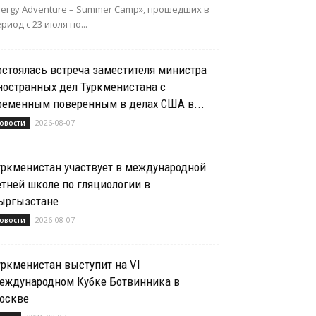
nergy Adventure – Summer Camp», прошедших в
риод с 23 июля по...
остоялась встреча заместителя министра
ностранных дел Туркменистана с
ременным поверенным в делах США в...
2026-08-07
овости
уркменистан участвует в международной
етней школе по гляциологии в
ыргызстане
2026-08-07
овости
уркменистан выступит на VI
еждународном Кубке Ботвинника в
оскве