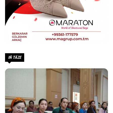
IŇ TÄZE