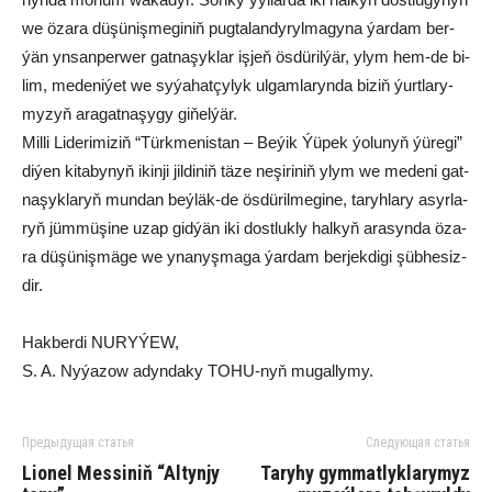
we öza­ra dü­şü­niş­me­gi­niň pug­ta­lan­dy­ryl­ma­gy­na ýar­dam ber­
ýän yn­san­per­wer gat­na­şyk­lar iş­jeň ös­dü­ril­ýär, ylym hem-de bi­
lim, me­de­ni­ýet we sy­ýa­hat­çy­lyk ul­gam­la­ryn­da bi­ziň ýurt­la­ry­
my­zyň ara­gat­na­şy­gy gi­ňel­ýär.
Mil­li Li­de­ri­mi­ziň “Türk­me­nis­tan – Be­ýik Ýü­pek ýo­lu­nyň ýü­re­gi”
di­ýen ki­ta­by­nyň ikin­ji jil­di­niň tä­ze ne­şi­ri­niň ylym we me­de­ni gat­
na­şyk­la­ryň mun­dan beý­läk-de ös­dü­ril­me­gi­ne, ta­ryh­la­ry asyr­la­
ryň jüm­mü­şi­ne uzap gid­ýän iki dost­luk­ly hal­kyň ara­syn­da öza­
ra dü­şü­niş­mä­ge we yna­nyş­ma­ga ýar­dam ber­jek­di­gi şüb­he­siz­
dir.
Hakberdi NURYÝEW,
S. A. Nyýazow adyndaky TOHU-nyň mugallymy.
Предыдущая статья
Следующая статья
Lio­nel Mes­si­niň “Al­tyn­jy
Ta­ry­hy gym­mat­lyk­la­ry­myz