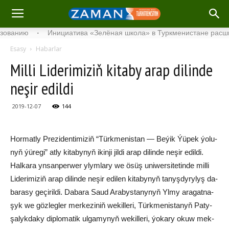
нию
·
Инициатива «Зелёная школа» в Туркменистане расширяет 
Esasy
Habarlar
Mil­li Li­de­ri­mi­ziň ki­ta­by arap di­lin­de
ne­şir edil­di
2019-12-07
144
Hor­mat­ly Pre­zi­den­ti­mi­ziň “Türk­me­nis­tan — Be­ýik Ýü­pek ýo­lu­
nyň ýü­re­gi” at­ly ki­ta­by­nyň ikin­ji jil­di arap di­lin­de ne­şir edil­di.
Hal­ka­ra yn­san­per­wer ylym­la­ry we ösüş uni­wer­si­te­tin­de mil­li
Li­de­ri­mi­ziň arap di­lin­de ne­şir edi­len ki­ta­by­nyň ta­nyş­dy­ry­lyş da­
ba­ra­sy ge­çi­ril­di. Da­ba­ra Sa­ud Ara­bys­ta­ny­nyň Yl­my ara­gat­na­
şyk we göz­leg­ler mer­ke­zi­niň we­kil­le­ri, Türk­me­nis­ta­nyň Pa­ty­
şa­lyk­da­ky dip­lo­ma­tik ul­ga­my­nyň we­kil­le­ri, ýo­ka­ry okuw mek­