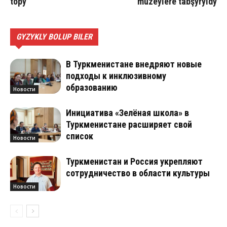
to­py”
mu­zeý­le­re tab­şy­ryl­dy
GYZYKLY BOLUP BILER
В Туркменистане внедряют новые
подходы к инклюзивному
образованию
Новости
Инициатива «Зелёная школа» в
Туркменистане расширяет свой
список
Новости
Туркменистан и Россия укрепляют
сотрудничество в области культуры
Новости