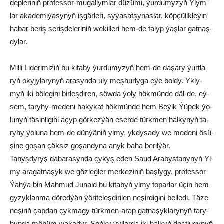
dep­le­ri­niň pro­fes­sor-mu­gal­lym­lar dü­zü­mi, ýur­du­my­zyň Ylym­
lar aka­de­mi­ýa­sy­nyň iş­gär­le­ri, sy­ýa­sat­şy­nas­lar, köp­çü­lik­le­ýin
ha­bar be­riş se­riş­de­le­ri­niň we­kil­le­ri hem-de ta­lyp ýaş­lar gat­naş­
dy­lar.
Mil­li Li­de­ri­mi­ziň bu ki­ta­by ýur­du­my­zyň hem-de da­şa­ry ýurt­la­
ryň oky­jy­la­ry­nyň ara­syn­da uly meş­hur­ly­ga eýe bol­dy. Yk­ly­
myň iki bö­le­gi­ni bir­leş­di­ren, söw­da ýo­ly hök­mün­de däl-de, eý­
sem, ta­ry­hy-me­de­ni ha­ky­kat hök­mün­de hem Be­ýik Ýü­pek ýo­
lu­nyň tä­sin­li­gi­ni açyp gör­kez­ýän eser­de türk­men hal­ky­nyň ta­
ry­hy ýo­lu­na hem-de dün­ýä­niň yl­my, yk­dy­sa­dy we me­de­ni ösü­
şi­ne go­şan çäk­siz go­şan­dy­na anyk ba­ha be­ril­ýär.
Ta­nyş­dy­ryş da­ba­ra­syn­da çy­kyş eden Sa­ud Ara­bys­ta­ny­nyň Yl­
my ara­gat­na­şyk we göz­leg­ler mer­ke­zi­niň baş­ly­gy, pro­fes­sor
Ýah­ýa bin Mah­mud Ju­na­id bu ki­ta­byň yl­my to­par­lar üçin hem
gy­zyk­lan­ma dö­red­ýän ýö­ri­te­leş­di­ri­len ne­şir­di­gi­ni bel­le­di. Tä­ze
ne­şi­riň çap­dan çyk­ma­gy türk­men-arap gat­na­şyk­la­ry­nyň ta­ry­
hyn­da mö­hüm wa­ka­dyr. Soň­ky ýyl­lar­da iki hal­kyň dost­lu­gy­nyň