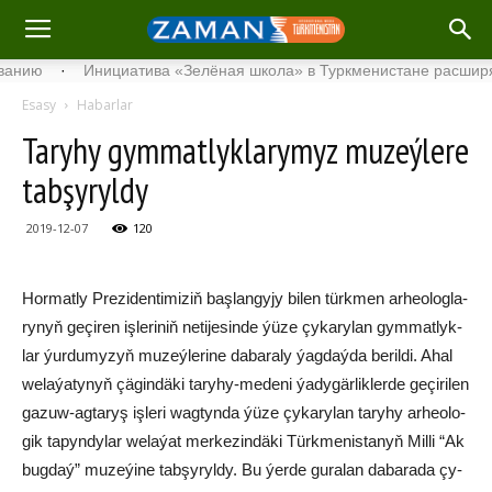
·
Инициатива «Зелёная школа» в Туркменистане расширяет св
Esasy
Habarlar
Ta­ry­hy gym­mat­lyk­la­ry­myz mu­zeý­le­re
tab­şy­ryl­dy
2019-12-07
120
Hor­mat­ly Pre­zi­den­ti­mi­ziň baş­lan­gy­jy bi­len türk­men ar­heo­log­la­
ry­nyň ge­çi­ren iş­le­ri­niň ne­ti­je­sin­de ýü­ze çy­ka­ry­lan gym­mat­lyk­
lar ýur­du­my­zyň mu­zeý­le­ri­ne da­ba­ra­ly ýag­daý­da be­ril­di. Ahal
we­la­ýa­ty­nyň çä­gin­dä­ki ta­ry­hy-me­de­ni ýa­dy­gär­lik­ler­de ge­çi­ri­len
ga­zuw-ag­ta­ryş iş­le­ri wag­tyn­da ýü­ze çy­ka­ry­lan ta­ry­hy ar­heo­lo­
gik ta­pyn­dy­la­r we­la­ýat mer­ke­zin­dä­ki Türk­me­nis­ta­nyň Mil­li “Ak
bug­daý” mu­ze­ýi­ne tab­şy­ryl­dy. Bu ýer­de gu­ra­lan da­ba­ra­da çy­