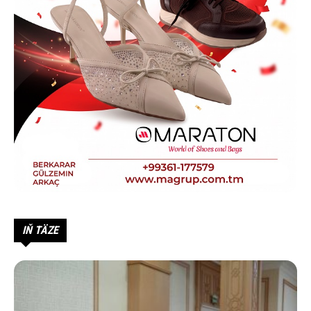
IŇ TÄZE