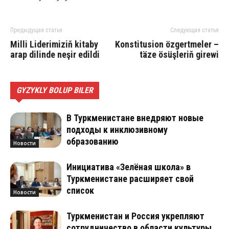
Предыдущая статья
Следующая статья
Mil­li Li­de­ri­mi­ziň ki­ta­by
Konstitusion özgertmeler –
arap di­lin­de ne­şir edil­di
täze ösüşleriň girewi
GYZYKLY BOLUP BILER
В Туркменистане внедряют новые
подходы к инклюзивному
образованию
Новости
Инициатива «Зелёная школа» в
Туркменистане расширяет свой
список
Новости
Туркменистан и Россия укрепляют
сотрудничество в области культуры