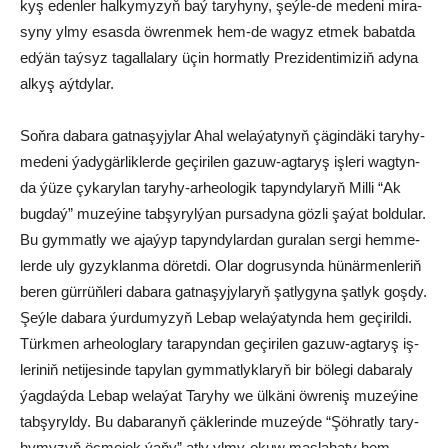
kyş eden­ler hal­ky­my­zyň baý ta­ry­hy­ny, şeý­le-de me­de­ni mi­ra­
sy­ny yl­my esas­da öw­ren­mek hem-de wa­gyz et­mek ba­bat­da
ed­ýän taý­syz ta­gal­la­la­ry üçin hor­mat­ly Pre­zi­den­ti­mi­ziň ady­na
al­kyş aýt­dy­lar.
Soň­ra da­ba­ra gat­na­şy­jy­lar Ahal we­la­ýa­ty­nyň çä­gin­dä­ki ta­ry­hy-
me­de­ni ýa­dy­gär­lik­ler­de ge­çi­ri­len ga­zuw-ag­ta­ryş iş­le­ri wag­tyn­
da ýü­ze çy­ka­ry­lan ta­ry­hy-ar­heo­lo­gik ta­pyn­dy­la­ryň Mil­li “Ak
bug­daý” mu­ze­ýi­ne tab­şy­ryl­ýan pur­sa­dy­na göz­li şa­ýat bol­du­lar.
Bu gym­mat­ly we aja­ýyp ta­pyn­dy­lar­dan gu­ra­lan ser­gi hem­me­
ler­de uly gy­zyk­lan­ma dö­ret­di. Olar dog­ru­syn­da hü­när­men­le­riň
be­ren gür­rüň­le­ri da­ba­ra gat­na­şy­jy­la­ryň şat­ly­gy­na şat­lyk goş­dy.
Şeý­le da­ba­ra ýur­du­my­zyň Le­bap we­la­ýa­tyn­da hem ge­çi­ril­di.
Türk­men ar­heo­log­la­ry ta­ra­pyn­dan ge­çi­ri­len ga­zuw-ag­ta­ryş iş­
le­ri­niň ne­ti­je­sin­de ta­py­lan gym­mat­lyk­la­ryň bir bö­le­gi da­ba­ra­ly
ýag­daý­da Le­bap we­la­ýat Ta­ry­hy we ül­kä­ni öw­re­niş mu­ze­ýi­ne
tab­şy­ryl­dy. Bu da­ba­ranyň çäklerinde mu­zeý­de “Şöh­rat­ly ta­ry­
hy­my­zyň öç­me­jek ýa­ňy” at­ly yl­my-okuw mas­la­ha­ty hem