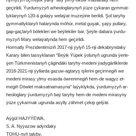
geçirildi. Ýur­du­my­zyň ar­heo­log­la­ry­nyň ýü­ze çy­ka­ran gym­mat­
lyk­la­ry­nyň 120-ä go­la­ýy we­la­ýat mu­ze­ýi­ne be­ril­di. Şol ta­ry­hy
gym­mat­lyk­la­ryň ha­ta­ryn­da mö­hür, me­tal gu­şak, şa­ýy pul­la­ry,
gap-gaç­la­ryň bö­lek­le­ri we beý­le­ki­ler bar. Şeý­le da­ba­ra­ ýur­du­
my­zyň Ma­ry we­la­ýa­tyn­da hem ge­çi­ril­di.
Hor­mat­ly Pre­zi­den­ti­mi­ziň 2017-nji ýy­lyň 15-nji de­kab­ryn­da­ky
Ka­ra­ry bi­len tas­syk­la­nan “Be­ýik Ýü­pek ýo­lu­nyň ug­run­da ýer­le­
şen Türk­me­nis­ta­nyň çä­gin­dä­ki ta­ry­hy-me­de­ni ýa­dy­gär­lik­ler­de
2018-2021-nji ýyl­lar­da ga­zuw-ag­ta­ryş iş­le­ri­ni ge­çir­me­giň we
me­de­ni mi­ra­sy yl­my esas­da öw­ren­me­giň hem-de wa­gyz et­
me­giň Döw­let mak­sat­na­ma­sy­na” la­ýyk­lyk­da, ýur­du­my­zyň ar­
heo­log­la­ry ýur­du­my­zyň baý ta­ry­hy hem-de me­de­ni mi­ra­sy­ny
ýü­ze çy­kar­mak ug­run­da asyl­ly zäh­met çe­kip gel­ýär.
Aýgül HAJYÝEWA,
S. A. Nyýazow adyndaky
TOHU-nyň talyby.