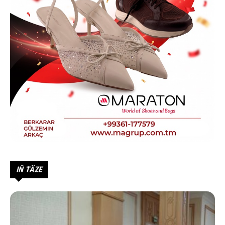
IŇ TÄZE