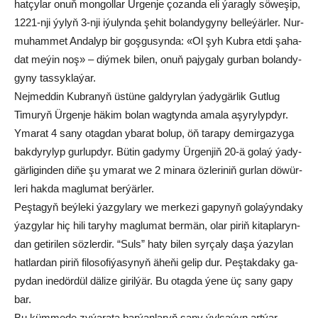
hat­çy­lar onuň mon­gol­lar Ür­gen­je ço­zan­da eli ýa­rag­ly söweşip,
1221-nji ýy­lyň 3-nji iýu­lyn­da şe­hit bo­lan­dy­gy­ny bel­le­ýär­ler. Nur­
mu­ham­met An­da­lyp bir goş­gu­syn­da: «Ol şyh Kub­ra et­di şa­ha­
dat me­ýin noş» – diý­mek bi­len, onuň pa­jy­ga­ly gur­ban bo­lan­dy­
gy­ny tas­syk­la­ýar.
Nej­med­din Kub­ra­nyň üs­tü­ne gal­dy­ry­lan ýa­dy­gär­lik Gut­lug
Timu­ryň Ür­gen­je hä­kim bo­lan wag­tyn­da ama­la aşy­ry­lyp­dyr.
Yma­rat 4 sa­ny otag­dan yba­rat bo­lup, öň ta­ra­py de­mir­ga­zy­ga
bak­dy­ry­lyp gur­lupdyr. Bü­tin ga­dy­my Ür­gen­jiň 20-ä go­laý ýa­dy­
gär­li­gin­den di­ňe şu yma­rat we 2 mi­na­ra öz­le­ri­niň gur­lan dö­wür­
le­ri hak­da mag­lu­mat ber­ýär­ler.
Peş­ta­gyň beý­le­ki ýaz­gy­la­ry we mer­ke­zi ga­py­nyň go­la­ýyn­da­ky
ýaz­gy­lar hiç hi­li ta­ry­hy mag­lu­mat ber­män, olar pi­riň ki­tap­la­ryn­
dan getirilen söz­ler­dir. “Suls” ha­ty bi­len syr­ça­ly da­şa ýa­zy­lan
hat­lar­dan pi­riň fi­lo­so­fi­ýa­sy­nyň ähe­ňi ge­lip dur. Peş­tak­da­ky ga­
py­dan ine­dör­dül dä­li­ze gi­ril­ýär. Bu otag­da ýe­ne üç sa­ny ga­py
bar.
Bu küm­me­de zy­ýa­ra­ta bar­ýa­nla­ryň sa­ny ýyl­sa­ýyn art­ýar.