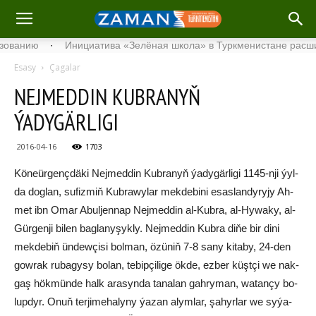
нию
·
Инициатива «Зелёная школа» в Туркменистане расширяет 
Esasy
Çagalar
NEJMEDDIN KUBRANYŇ
ÝADYGÄRLIGI
2016-04-16
1703
Kö­ne­ür­genç­dä­ki Nej­med­din Kub­ra­nyň ýa­dy­gär­li­gi 1145-nji ýyl­
da dog­lan, su­fiz­miň Kubrawylar mek­de­bi­ni esas­lan­dy­ry­jy Ah­
met ibn Omar Abul­jen­nap Nej­med­din al-Kub­ra, al-Hy­wa­ky, al-
Gür­gen­ji bi­len bag­la­ny­şyk­ly. Nej­med­din Kub­ra di­ňe bir di­ni
mek­de­biň ün­dew­çi­si bol­man, özü­niň 7-8 sany ki­ta­by, 24-den
gow­rak ru­ba­gy­sy bo­lan, te­bip­çi­li­ge ök­de, ez­ber küşt­çi we nak­
gaş hök­mün­de halk ara­syn­da ta­na­lan gah­ry­man, wa­tan­çy bo­
lup­dyr. Onuň ter­ji­me­ha­ly­ny ýa­zan alym­lar, şa­hyr­lar we sy­ýa­