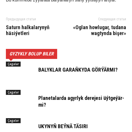
Предыдущая статья
Следующая статья
Saturn halkalarynyň
«Oglan howlugar, tudana
häsiýetleri
wagtynda bişer»
GYZYKLY BOLUP BILER
Çagalar
BA­LYK­LAR GA­RAŇ­KY­DA GÖR­ÝÄR­MI?
Çagalar
Pla­ne­ta­lar­da agyr­lyk derejesi üýt­ge­ýär­
mi?
Çagalar
UKY­NYŇ BEÝ­NÄ TÄ­SI­RI