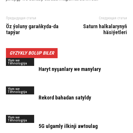
Предыдущая статья
Следующая статья
Öz ýo­lu­ny ga­raň­ky­da-da
Saturn halkalarynyň
tap­ýar
häsiýetleri
GYZYKLY BOLUP BILER
Ylym we
Tehnologiýa
Ha­ryt ny­şan­la­ry we ma­ny­la­ry
Ylym we
Tehnologiýa
Rekord bahadan satyldy
Ylym we
Tehnologiýa
5G ulgamly ilkinji awtoulag