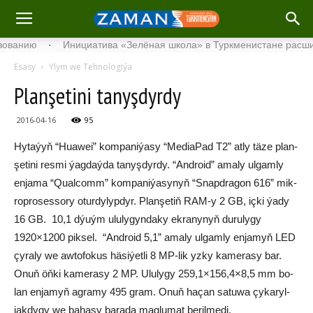
ию
·
Инициатива «Зелёная школа» в Туркменистане расширяет 
Esasy
Ylym we Tehnologiýa
Plan­şe­ti­ni ta­nyş­dyr­dy
2016-04-16
95
Hy­ta­ýyň “Hua­wei” kom­pa­ni­ýa­sy “Me­dia­Pad T2” at­ly tä­ze plan­
şe­ti­ni res­mi ýag­daý­da ta­nyş­dyr­dy. “And­ro­id” ama­ly ul­gam­ly
en­ja­ma “Qualcomm” kom­pa­ni­ýa­sy­nyň “Snapd­ra­gon 616” mik­
rop­ro­ses­so­ry otur­dy­lyp­dyr. Plan­şe­tiň RAM-y 2 GB, iç­ki ýa­dy
16 GB. 10,1 dýuým ulu­ly­gyn­da­ky ek­ra­ny­nyň du­ru­ly­gy
1920×1200 pik­sel. “And­ro­id 5,1” ama­ly ul­gam­ly en­ja­myň LED
çy­ra­ly we aw­to­fo­kus hä­si­ýet­li 8 MP-lik yz­ky ka­me­ra­sy bar.
Onuň öň­ki ka­me­ra­sy 2 MP. Ulu­ly­gy 259,1×156,4×8,5 mm bo­
lan en­ja­myň ag­ra­my 495 gram. Onuň ha­çan sa­tu­wa çykaryl­
jak­dy­gy we ba­ha­sy ba­ra­da mag­lu­mat be­ril­me­di.