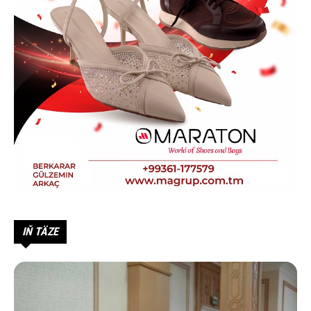
IŇ TÄZE