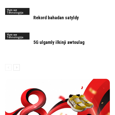
Ylym we
Tehnologiýa
Rekord bahadan satyldy
Ylym we
Tehnologiýa
5G ulgamly ilkinji awtoulag