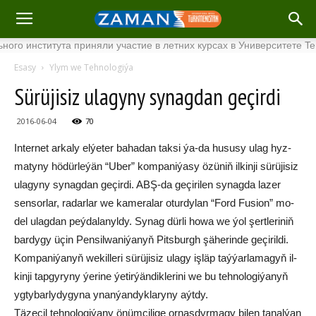
института приняли участие в летних курсах в Университете Tenaga
Esasy
Ylym we Tehnologiýa
Sü­rü­ji­siz ula­gy­ny sy­nag­dan ge­çir­di
2016-06-04
70
In­ter­net ar­ka­ly el­ýe­ter ba­ha­dan tak­si ýa-da hu­su­sy ulag hyz­
ma­ty­ny hö­dür­le­ýän “Uber” kom­pa­ni­ýasy özü­niň il­kin­ji sü­rü­ji­siz
ula­gy­ny sy­nag­dan ge­çir­di. ABŞ-da ge­çi­ri­len sy­nag­da la­zer
sen­sor­lar, ra­dar­lar we ka­me­ra­lar otur­dy­lan “Ford Fu­si­on” mo­
del ulag­dan peý­da­la­nyl­dy. Sy­nag dür­li ho­wa we ýol şert­le­riniň
bar­dy­gy üçin Pen­sil­wa­ni­ýa­nyň Pits­burgh şä­he­rin­de ge­çi­ril­di.
Kom­pa­ni­ýa­nyň we­kil­le­ri sü­rü­ji­siz ula­gy iş­läp taý­ýar­la­ma­gyň il­
kin­ji tap­gy­ry­ny ýe­ri­ne ýe­tir­ýän­dik­le­ri­ni we bu teh­no­lo­gi­ýa­nyň
yg­ty­bar­ly­dy­gy­na ynan­ýan­dyk­la­ry­ny aýt­dy.
Tä­ze­çil teh­no­lo­gi­ýa­ny önüm­çi­li­ge or­naş­dyr­ma­gy bi­len ta­nal­ýan