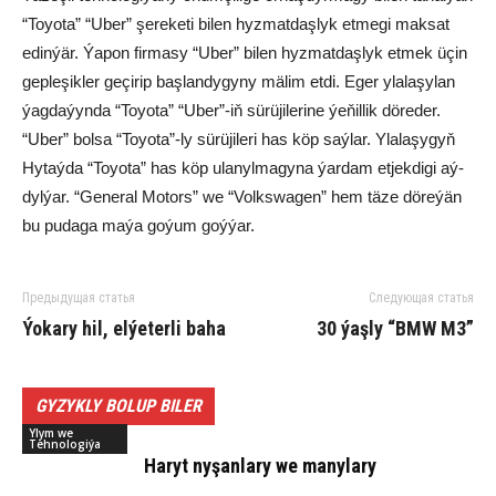
“Toyo­ta” “Uber” şe­re­ke­ti bi­len hyz­mat­daş­lyk et­me­gi mak­sat
edin­ýär. Ýa­pon fir­ma­sy “Uber” bi­len hyz­mat­daş­lyk et­mek üçin
gep­le­şik­ler ge­çi­rip baş­lan­dy­gy­ny mä­lim et­di. Eger yla­la­şy­lan
ýag­da­ýyn­da “Toyo­ta” “Uber”-iň sü­rü­ji­le­ri­ne ýe­ňil­lik dö­re­der.
“Uber” bol­sa “Toyo­ta”-ly sü­rü­ji­le­ri has köp saý­lar. Yla­la­şy­gyň
Hy­taý­da “Toyo­ta” has köp ula­nyl­ma­gy­na ýar­dam et­jek­di­gi aý­
dyl­ýar. “Ge­ne­ral Mo­tors” we “Volks­wa­gen” hem tä­ze dö­re­ýän
bu pu­da­ga ma­ýa go­ýum goý­ýar.
Предыдущая статья
Следующая статья
Ýo­ka­ry hil, el­ýe­ter­li ba­ha
30 ýaş­ly “BMW M3”
GYZYKLY BOLUP BILER
Ylym we
Tehnologiýa
Ha­ryt ny­şan­la­ry we ma­ny­la­ry