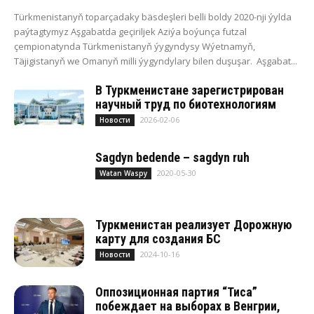
Türkmenistanyň toparçadaky bäsdeşleri belli boldy 2020-nji ýylda
paýtagtymyz Aşgabatda geçiriljek Aziýa boýunça futzal
çempionatynda Türkmenistanyň ýygyndysy Wýetnamyň,
Täjigistanyň we Omanyň milli ýygyndylary bilen duşuşar. Aşgabat...
В Туркменистане зарегистрирован
научный труд по биотехнологиям
2026-02-06
Новости
Sag­dyn be­den­de – sag­dyn ruh
2020-05-30
Watan Waspy
Туркменистан реализует Дорожную
карту для создания БС
2024-10-16
Новости
Оппозиционная партия “Тиса”
побеждает на выборах в Венгрии,