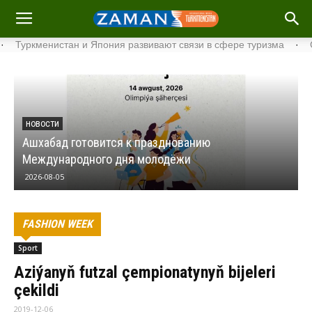
менистан и Япония развивают связи в сфере туризма
·
Стартова
НОВОСТИ
Ашхабад готовится к празднованию
Международного дня молодёжи
2026-08-05
FASHION WEEK
Sport
Aziýanyň futzal çempionatynyň bijeleri
çekildi
2019-12-06