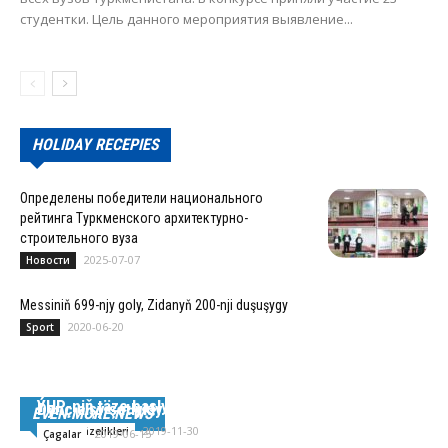
студентки. Цель данного мероприятия выявление...
HOLIDAY RECEPIES
Определены победители национального
рейтинга Туркменского архитектурно-
строительного вуза
2025-07-07
Новости
Messiniň 699-njy goly, Zidanyň 200-nji duşuşygy
2020-06-20
Sport
ÝHP-niň tä­ze baş­ly­gy
Dynç alşy şatlykly geçirýärler
EVEN MORE NEWS
2019-11-30
Dünýä täzelikleri
2019-06-15
Çagalar