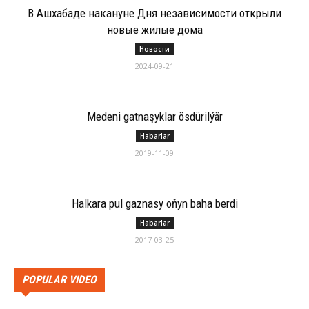
В Ашхабаде накануне Дня независимости открыли
новые жилые дома
Новости
2024-09-21
Me­de­ni gat­na­şyk­la­r ösdürilýär
Habarlar
2019-11-09
Hal­ka­ra pul gaz­na­sy oňyn ba­ha ber­di
Habarlar
2017-03-25
POPULAR VIDEO