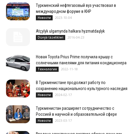
Туркменский нефтегазовый вуз участвовал в
международном форуме в КНР
2023-10-04
Новости
At­çy­lyk ul­ga­myn­da hal­ka­ra hyz­mat­daş­lyk
2016-04-23
Dünýä täzelikleri
Новая Toyota Prius Prime получила крышу с
солнечными панелями для питания кондиционера
2022-11-18
Технология
В Туркменистане продолжат работу по
сохранению национального культурного наследия
2024-02-17
Новости
Туркменистан расширяет сотрудничество с
Россией в научной и образовательной сфере
2023-03-17
Новости