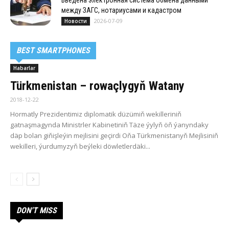
Введена электронная система обмена данными
между ЗАГС, нотариусами и кадастром
2026-07-09
Новости
BEST SMARTPHONES
Habarlar
Türk­me­nis­tan – ro­waç­ly­gyň Wa­ta­ny
2018-12-22
Hormatly Prezidentimiz diplomatik düzümiň wekilleriniň
gatnaşmagynda Ministrler Kabinetiniň Täze ýylyň öň ýanyndaky
däp bolan giňişleýin mejlisini geçirdi Oňa Türk­me­nis­ta­nyň Mej­li­si­niň
we­kil­le­ri, ýur­du­my­zyň beý­le­ki döw­let­ler­dä­ki...
DON'T MISS