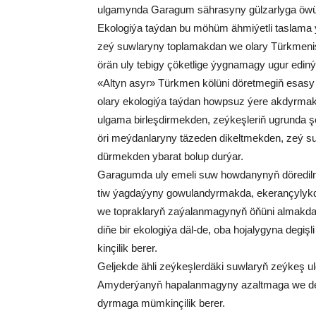
ul­ga­myn­da Ga­ra­gum säh­ra­sy­ny gül­zar­ly­ga öwü
Eko­lo­gi­ýa taý­dan bu mö­hüm äh­mi­ýet­li tas­la­ma ý
zeý suw­la­ry­ny top­la­mak­dan we ola­ry Türk­me­nis
örän uly te­bi­gy çö­ket­li­ge ýyg­na­ma­gy ugur edin­ý
«Al­tyn asyr» Türk­men kö­lü­ni dö­ret­me­giň esa­sy 
ola­ry eko­lo­gi­ýa taý­dan howp­suz ýe­re ak­dyr­mak ü
ul­ga­ma bir­leş­dir­mek­den, zeý­keş­le­riň ug­run­da şo
öri meý­dan­la­ry­ny tä­ze­den di­kelt­mek­den, zeý suw­
dür­mek­den yba­rat bo­lup dur­ýar.
Ga­ra­gum­da uly eme­li suw how­da­ny­nyň dö­re­dil­m
tiw ýag­da­ýy­ny go­wu­lan­dyr­mak­da, eke­ran­çy­lyk­da
we top­rak­la­ryň za­ýa­lan­ma­gy­nyň öňü­ni al­mak­d
di­ňe bir eko­lo­gi­ýa däl-de, oba ho­ja­ly­gy­na de­giş
kin­çi­lik be­rer.
Gel­jek­de äh­li zeý­keş­ler­dä­ki suw­la­ryň zeý­keş ul
Amy­der­ýa­nyň ha­pa­lan­ma­gy­ny azalt­ma­ga we der­
dyr­ma­ga müm­kin­çi­lik be­rer.