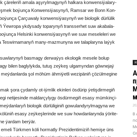
ik çä­re­le­riň ama­la aşy­ryl­ma­gy­nyň hal­ka­ra kon­wen­si­ýa­la­ry­
reş­mek bo­ýun­ça Kon­wen­si­ýa­sy­nyň, Ram­sar we Bonn Kon­
­ýun­ça Çar­çu­wa­ly kon­wen­si­ýa­sy­nyň we bio­lo­gik dür­lü­lik
iň Ýew­ro­pa yk­dy­sa­dy to­pa­ry­nyň trans­ser­het suw aka­ba­la­
bo­ýun­ça Hel­sin­ki kon­wen­si­ýa­sy­nyň we suw me­se­le­le­ri we
­ça Tes­wir­na­ma­nyň ma­ny-maz­mu­ny­na we ta­lap­la­ry­na la­ýyk
 suw­la­ry­nyň bas­ma­gy der­wa­ýys eko­lo­gik me­se­le bo­lup
Н
­gy bi­len bag­ly­lyk­da, tu­tuş zeý­keş ul­ga­myn­dan göw­ne­jaý
А
 meý­dan­lar­da şol mö­hüm äh­mi­ýet­li we­zi­pä­niň çö­zül­me­gi­ne
п
М
mak şo­ra çy­dam­ly ot-iým­lik ekin­le­ri ös­dü­rip ýe­tiş­dir­me­giň
м
me­gi ne­ti­je­sin­de mal­dar­çy­ly­gy ös­dür­me­giň esa­sy müm­kin­çi­
20
i meý­dan­la­ryň bio­lo­gik dür­lü­li­gi­niň go­wu­lan­dy­ryl­ma­gy­na we
В
n kö­lü­niň esa­sy zeý­keş­le­rin­de we suw how­dan­la­ryn­da ýö­ri­te­
п
­gi­ne ýar­dam ber­ýär.
Ме
eme­li Türk­men kö­li hor­mat­ly Pre­zi­den­ti­mi­ziň he­mi­şe üns
О