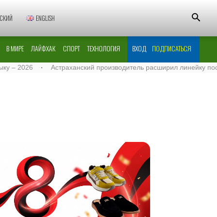
СКИЙ
ENGLISH
В МИРЕ
ЛАЙФХАК
СПОРТ
ТЕХНОЛОГИЯ
ВХОД
ПОДПИСАТЬСЯ
026
·
Астраханский производитель расширил линейку поставок м