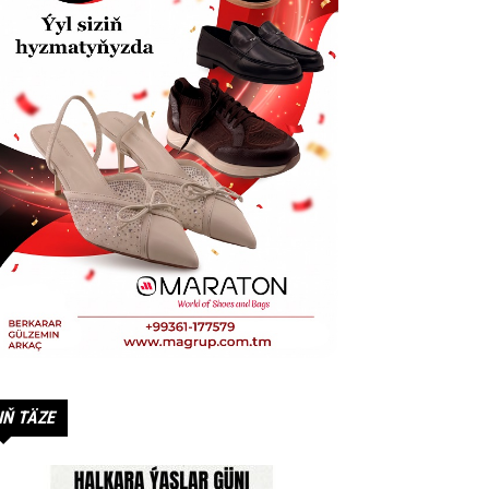
IŇ TÄZE