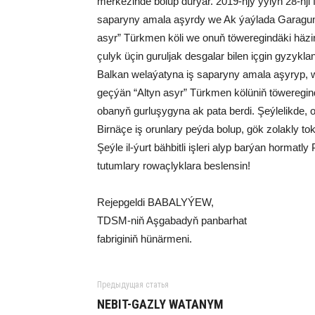
mer­ke­zin­de bo­lup dur­ýar. 2019-njy ýy­lyň 28-nji fe
sa­pa­ry­ny ama­la aşyr­dy we Ak ýaý­la­da Ga­ra­gu­
asyr” Türk­men kö­li we onuň tö­we­re­gin­dä­ki hä­z
çu­lyk üçin gu­rul­jak des­ga­lar bi­len iç­gin gy­zy
Bal­kan we­la­ýa­ty­na iş sa­pa­ry­ny ama­la aşy­ryp, 
geç­ýän “Al­tyn asyr” Türk­men kö­lü­niň tö­we­re­gin
oba­nyň gur­lu­şy­gy­na ak pa­ta ber­di. Şeý­le­lik­de, 
Bir­nä­çe iş orun­la­ry peý­da bo­lup, gök zo­lak­ly to­
Şeý­le il-ýurt bäh­bit­li iş­le­ri alyp bar­ýan hor­mat­l
tu­tum­la­ry ro­waç­lyk­la­ra bes­len­sin!
Re­jep­gel­di BA­BA­LY­ÝEW,
TDSM-niň Aş­ga­ba­dyň pan­bar­hat
fab­ri­gi­niň hü­när­me­ni.
Предыдущая статья
NE­BIT-GAZ­LY WA­TA­NYM