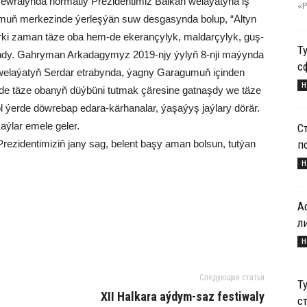
w­ra­lyn­da hor­mat­ly Pre­zi­den­ti­miz Bal­kan we­la­ýa­ty­na iş
«Р
muň mer­ke­zin­de ýer­leş­ýän suw des­ga­syn­da bo­lup, “Al­tyn
ir­ki za­man tä­ze oba hem-de eke­ran­çy­lyk, mal­dar­çy­lyk, guş­
Т
k­lan­dy. Gah­ry­man Ar­ka­da­gy­myz 2019-njy ýy­lyň 8-nji ma­ýyn­da
с
we­la­ýa­tyň Ser­dar et­ra­byn­da, ýag­ny Ga­ra­gu­muň için­den
Н
­de tä­ze oba­nyň düý­bü­ni tut­mak çä­re­si­ne gat­naş­dy we tä­ze
ol ýer­de döw­re­bap eda­ra-kär­ha­na­lar, ýa­şa­ýyş jaý­la­ry dö­rär.
kaý­lar eme­le ge­ler.
С
п
y Pre­zi­den­ti­mi­ziň ja­ny sag, be­lent ba­şy aman bol­sun, tut­ýan
Н
А
л
Н
Следующая статья
Т
XII Hal­ka­ra aý­dym-saz fes­ti­wa­ly
с