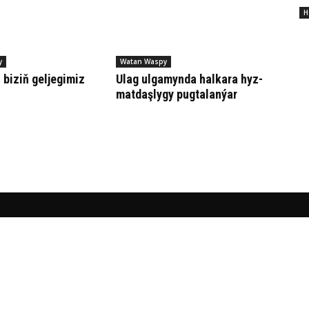
Н
y
Watan Waspy
 bi­ziň gel­je­gi­miz
Ulag ul­ga­myn­da hal­ka­ra hyz­
mat­daş­ly­gy pug­ta­lan­ýar