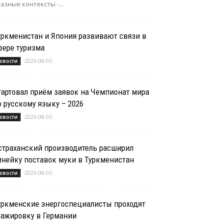
азные контексты -...
уркменистан и Япония развивают связи в
фере туризма
2026-08-05
овости
тартовал приём заявок на Чемпионат мира
о русскому языку – 2026
2026-08-05
овости
страханский производитель расширил
инейку поставок муки в Туркменистан
2026-08-05
овости
уркменские энергоспециалисты проходят
тажировку в Германии