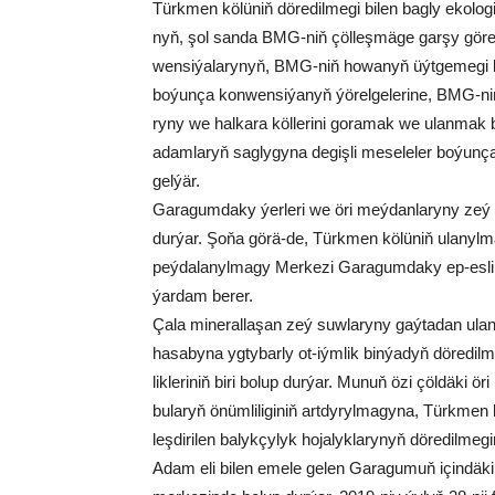
Türk­men kö­lü­niň dö­re­dil­me­gi bi­len bag­ly eko­lo­g
nyň, şol san­da BMG-niň çöl­leş­mä­ge gar­şy gö­
wen­si­ýa­la­ry­nyň, BMG-niň ho­wa­nyň üýt­ge­me­gi bo
bo­ýun­ça kon­wen­si­ýa­nyň ýö­rel­ge­le­ri­ne, BMG-n
ry­ny we hal­ka­ra köl­le­ri­ni go­ra­mak we ulan­mak 
adam­la­ryň sag­ly­gy­na de­giş­li me­se­le­ler bo­ýun
gel­ýär.
Ga­ra­gum­da­ky ýer­le­ri we öri meý­dan­la­ry­ny zeý
dur­ýar. Şo­ňa gö­rä-de, Türk­men kö­lü­niň ula­nyl­ma
peý­da­la­nyl­ma­gy Mer­ke­zi Ga­ra­gum­da­ky ep-es­li
ýar­dam be­rer.
Ça­la mi­ne­ral­la­şan zeý suw­la­ry­ny gaý­ta­dan ulan­
ha­sa­by­na yg­ty­bar­ly ot-iým­lik bin­ýa­dyň dö­re­dil­
lik­le­ri­niň bi­ri bo­lup dur­ýar. Mu­nuň özi çöl­dä­ki ör
bu­la­ryň önüm­li­li­gi­niň art­dy­ryl­ma­gy­na, Türk­me
leş­di­ri­len ba­lyk­çy­lyk ho­ja­lyk­la­ry­nyň dö­re­dil­me
Adam eli bi­len eme­le ge­len Ga­ra­gu­muň için­dä­ki 