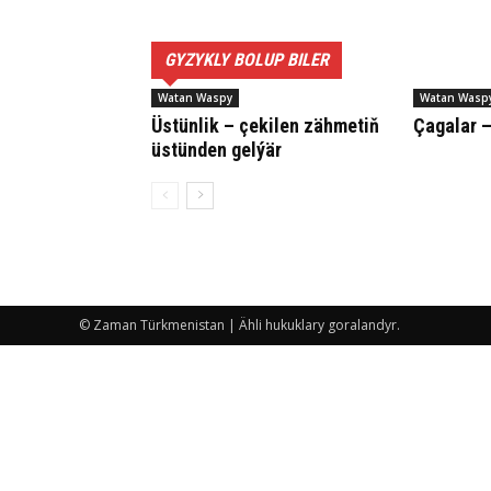
GYZYKLY BOLUP BILER
Watan Waspy
Watan Wasp
Üs­tün­lik – çe­ki­len zäh­me­tiň
Ça­ga­lar –
üs­tün­den gel­ýär
© Zaman Türkmenistan | Ähli hukuklary goralandyr.