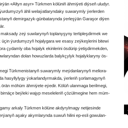
r­ýän «Al­tyn asyr» Türk­men kö­lü­niň äh­mi­ýe­ti diý­seň ulu­dyr.
ur­du­my­zyň äh­li we­la­ýat­la­ryn­da­ky su­wa­rym­ly ýer­ler­den
­ta­nyň de­mir­ga­zyk-gün­ba­ta­ryn­da ýer­leş­ýän Ga­ra­şor di­ýen
är.
mak­sa­dy zeý suw­la­ry­nyň top­la­ny­şy­ny ter­tip­leş­dir­mek we
çin ýur­du­my­zyň ho­ja­ly­ga­ra we esa­sy zeý­keş­le­ri­ni bi­te­wi
­ra çy­dam­ly oba ho­ja­lyk ekin­le­ri­ni ös­dü­rip ýe­tiş­dir­mek­den,
la­ryn­dan do­lan ho­wuz­lar­da ba­lyk­çy­lyk ho­ja­lyk­la­ry­ny ös­
e­gi Türk­me­nis­ta­nyň su­wa­rym­ly meý­dan­la­ry­nyň me­lio­ra­
 ha­syl­ly­ly­gy ýo­kar­lan­dyr­mak­da, ýer­le­riň şor­la­ma­gy­nyň
a örän mö­hüm äh­mi­ýe­te eýe­dir. Kö­lüň ulan­ma­ga be­ril­me­gi,
­li bir­nä­çe beý­le­ki wa­jyp me­se­le­le­riň çö­zül­me­gi­ne hem müm­
­ga­my ar­ka­ly Türk­men kö­lü­ne ak­dy­ryl­ma­gy ne­ti­je­sin­de
ýa­nyň aşa­ky akym­la­ryn­da su­wuň hi­li­ni ep-es­li go­wu­lan­