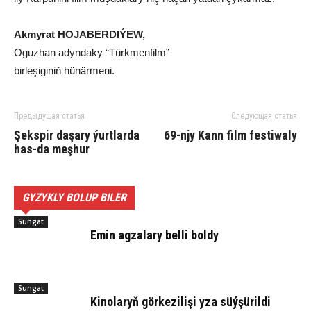
Akmyrat HOJABERDIÝEW,
Oguzhan adyndaky “Türkmenfilm”
birleşiginiň hünärmeni.
Предыдущая статья
Следующая статья
Şekspir daşary ýurtlarda
69-njy Kann film festiwaly
has-da meşhur
GYZYKLY BOLUP BILER
Sungat
Emin agzalary belli boldy
Sungat
Kinolaryň görkezilişi yza süýşürildi