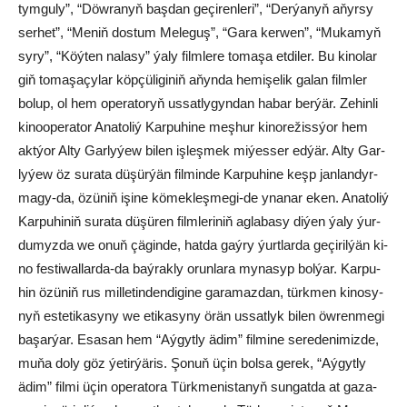
tym­gu­ly”, “Döw­ra­nyň baş­dan ge­çi­ren­le­ri”, “Der­ýa­nyň aňyr­sy
ser­het”, “Me­niň dos­tum Me­le­guş”, “Ga­ra ker­wen”, “Mu­ka­myň
sy­ry”, “Köý­ten na­la­sy” ýa­ly film­le­re to­ma­şa et­di­ler. Bu ki­no­lar
giň to­ma­şa­çy­lar köp­çü­li­gi­niň aňyn­da he­mi­şe­lik ga­lan film­ler
bo­lup, ol hem ope­ra­to­ryň us­sat­ly­gyn­dan ha­bar ber­ýär. Ze­hin­li
ki­noo­pe­ra­tor Ana­to­liý Kar­pu­hi­ne meş­hur ki­no­re­žiss­ýor hem
akt­ýor Al­ty Gar­ly­ýew bi­len iş­leş­mek mi­ýes­ser ed­ýär. Alty Gar­
ly­ýew öz su­ra­ta dü­şür­ýän fil­min­de Kar­pu­hi­ne keşp jan­lan­dyr­
ma­gy-da, özü­niň işi­ne kö­mek­leş­me­gi-de yna­nar eken. Ana­to­liý
Kar­pu­hi­niň su­ra­ta dü­şü­ren film­le­ri­niň ag­la­ba­sy di­ýen ýa­ly ýur­
du­myz­da we onuň çä­gin­de, hat­da gaý­ry ýurt­lar­da ge­çi­ril­ýän ki­
no­ fes­ti­wal­lar­da-da baý­rak­ly orun­la­ra my­na­syp bol­ýar. Kar­pu­
hin özü­niň rus mil­let­inden­di­gi­ne ga­ra­maz­dan, türk­men ki­no­sy­
nyň es­te­ti­ka­sy­ny we eti­ka­sy­ny örän us­sat­lyk bi­len öw­ren­me­gi
ba­şar­ýar. Esa­san hem “Aý­gyt­ly ädim” fil­mi­ne se­re­de­ni­miz­de,
mu­ňa do­ly göz ýe­tir­ýä­ris. Şo­nuň üçin bol­sa ge­rek, “Aý­gyt­ly
ädim” fil­mi üçin ope­ra­to­ra Türk­me­nis­tanyň sun­gat­da at ga­za­