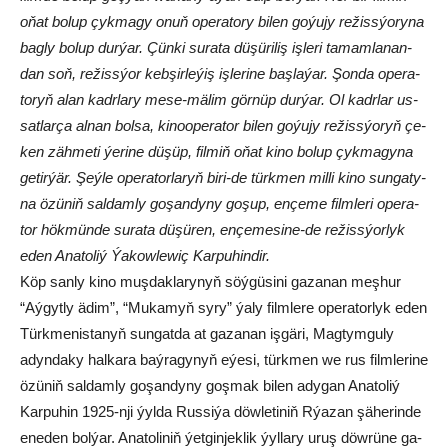
oňat bo­lup çyk­ma­gy onuň ope­ra­to­ry bi­len go­ýu­jy re­žiss­ýo­ry­na
bag­ly bo­lup dur­ýar. Çün­ki su­ra­ta dü­şü­riliş iş­le­ri ta­mam­la­nan­
dan soň, re­žiss­ýor keb­şir­le­ýiş iş­le­ri­ne baş­la­ýar. Şon­da ope­ra­
to­ryň alan kadr­la­ry me­se-mä­lim gör­nüp dur­ýar. Ol kadr­lar us­
sat­lar­ça al­nan bol­sa, ki­noo­pe­ra­tor bi­len go­ýu­jy re­žiss­ýo­ryň çe­
ken zäh­me­ti ýe­ri­ne dü­şüp, fil­miň oňat ki­no bo­lup çyk­ma­gy­na
ge­tir­ýär. Şeý­le ope­ra­to­rlaryň bi­ri-de türk­men mil­li ki­no sun­ga­ty­
na özü­niň sal­dam­ly go­şan­dy­ny go­şup, en­çe­me film­le­ri ope­ra­
tor hök­mün­de su­ra­ta dü­şü­ren, en­çe­me­si­ne-de re­žiss­ýor­lyk
eden Ana­to­liý Ýa­kow­le­wiç Kar­pu­hindir.
Köp san­ly ki­no muş­dak­la­ry­nyň söý­gü­si­ni ga­za­nan meş­hur
“Aý­gyt­ly ädim”, “Mu­ka­myň sy­ry” ýa­ly film­le­re ope­ra­tor­­lyk eden
Türk­me­nis­ta­nyň sun­gat­da at ga­za­nan iş­gä­ri, Mag­tym­gu­ly
adyn­da­ky hal­ka­ra baý­ra­gy­nyň eýe­si, türk­men we rus film­le­ri­ne
özü­niň sal­dam­ly go­şan­dy­ny goş­mak bi­len ady­gan Ana­to­liý
Kar­pu­hin 1925-nji ýyl­da Rus­si­ýa döw­le­ti­niň Rýa­zan şä­he­rin­de
ene­den bol­ýar. Ana­to­li­niň ýet­gin­jek­lik ýyl­la­ry uruş döw­rü­ne ga­