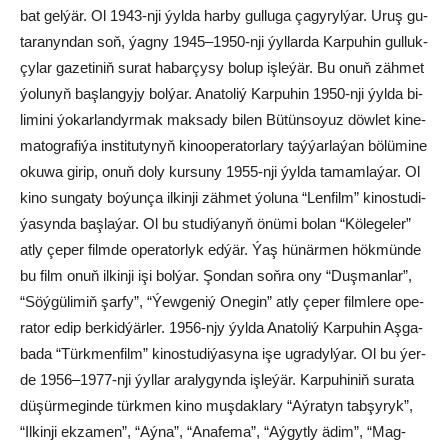
bat gel­ýär. Ol 1943-nji ýyl­da harby gulluga ça­gy­ryl­ýar. Uruş gu­
ta­ra­nyn­dan soň, ýag­ny 1945–1950-nji ýyl­larda Kar­pu­hin gul­luk­
çy­lar ga­ze­ti­niň su­rat ha­bar­çy­sy bo­lup işleýär. Bu onuň zähmet
ýolunyň başlangyjy bolýar. Ana­to­liý Kar­pu­hin 1950-nji ýyl­da bi­
li­mi­ni ýo­kar­lan­dyr­mak mak­sa­dy bi­len Bü­tün­soyuz döw­let ki­ne­
ma­tog­ra­fi­ýa ins­ti­tu­ty­nyň ki­noo­pe­ra­tor­la­ry taý­ýar­la­ýan bö­lü­mi­ne
oku­wa gi­rip, onuň do­ly kur­su­ny 1955-nji ýyl­da ta­mam­la­ýar. Ol
ki­no sun­ga­ty boýunça il­kin­ji zäh­met ýo­lu­na “Len­film” ki­nos­tu­di­
ýa­syn­da baş­la­ýar. Ol bu stu­di­ýa­nyň önü­mi bo­lan “Kö­le­ge­ler”
at­ly çe­per film­de ope­ra­tor­­lyk ed­ýär. Ýaş hü­när­men hök­mün­de
bu film onuň il­kin­ji işi bol­ýar. Şon­dan soň­ra ony “Duş­man­lar”,
“Söý­gü­li­miň şar­fy”, “Ýew­ge­niý One­gin” at­ly çe­per film­le­re ope­
ra­tor edip ber­kid­ýär­ler. 1956-njy ýyl­da Ana­to­liý Kar­pu­hin Aş­ga­
ba­da “Türk­men­film” ki­nos­tu­di­ýa­sy­na işe ug­ra­dyl­ýar. Ol bu ýer­
de 1956–1977-nji ýyl­lar ara­ly­gyn­da iş­le­ýär. Kar­pu­hi­niň su­ra­ta
dü­şür­me­gin­de türk­men ki­no muş­dak­la­ry “Aý­ra­tyn tab­şy­ryk”,
“Il­kin­ji ek­za­men”, “Aý­na”, “Ana­fe­ma”, “Aý­gyt­ly ädim”, “Mag­