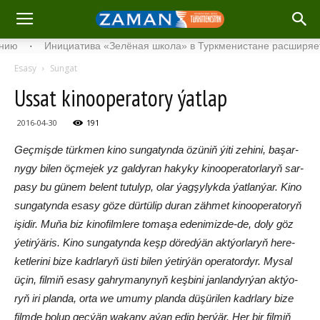
Инициатива «Зелёная школа» в Туркменистане расширяет свой с
Esasy
Sungat
Us­sat ki­noo­pe­ra­to­ry ýat­lap
2016-04-30
191
Geç­miş­de türk­men ki­no sun­ga­ty­nda özü­niň ýi­ti ze­hi­ni, ba­şar­
ny­gy bi­len öç­me­jek yz gal­dy­ran ha­ky­ky ki­noo­pe­ra­tor­la­ryň sar­
pa­sy bu gü­nem be­lent tu­tu­lyp, olar ýag­şy­lyk­da ýat­lan­ýar. Ki­no
sun­ga­tyn­da esa­sy gö­ze dür­tü­lip du­ran zäh­met ki­noo­pe­ra­to­ryň
işi­dir. Mu­ňa biz ki­no­film­le­re to­ma­şa ede­ni­miz­de-de, do­ly göz
ýe­tir­ýä­ris. Ki­no sun­ga­tyn­da keşp dö­red­ýän akt­ýor­la­ryň he­re­
ket­le­ri­ni bi­ze kadr­la­ryň üs­ti bi­len ýe­tir­ýän ope­ra­tor­dyr. My­sal
üçin, fil­miň esa­sy gah­ry­ma­ny­nyň keş­bi­ni jan­lan­dyr­ýan akt­ýo­
ryň iri plan­da, or­ta we umu­my plan­da dü­şü­ri­len kadr­la­ry bi­ze
film­de bo­lup geç­ýän wa­ka­ny aýan edip ber­ýär. Her bir fil­miň