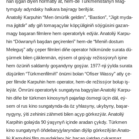
nan iş­gä­ri di­ýen hor­mat­ly at, hem-de Türk­me­nis­ta­nyň Mag­
tym­gu­ly adyn­da­ky hal­ka­ra baý­ra­gy be­ril­ýär.
Ana­to­liý Kar­pu­hin “Men ömür­lik gel­dim”, “Bas­ti­on”, “Ji­git my­da­
ma ji­git­dir” at­ly giň to­ma­şa­çy­lar köp­çü­li­gi­niň söý­gü­si­ni ga­zan­
ma­gy ba­şa­ran film­le­re hem ope­ra­tor­lyk ed­ýär. Anatoliý Kar­pu­
hin “Döw­ra­nyň baş­dan ge­çir­en­le­ri” hem-de “Me­niň dos­tum
Me­le­guş” at­ly çe­per film­le­ri di­ňe ope­ra­tor hök­mün­de su­ra­ta dü­
şür­mek bi­len çäk­len­män, eý­sem ol go­ýu­jy re­žiss­ýo­ryň işi­ne
hem özü­niň sal­dam­ly go­şan­dy­ny goş­ýar. 1977-nji ýyl­da su­ra­ta
dü­şü­ri­len “Türk­men­fil­mi­ň” önü­mi bo­lan “Ofi­ser Was­sy” at­ly çe­
per film­de Kar­pu­hin hem ope­ra­tor, hem-de re­žiss­ýor bo­lup iş­
le­ýär. Öm­rü­ni ope­ra­tor­lyk sun­ga­ty­na ba­gyşlan Ana­to­liý Kar­pu­
hin di­ňe bir türk­men ki­no­sy­nyň pa­jar­lap ös­me­gi üçin däl, eý­
sem ol rus ki­no sun­ga­tyn­da-da öz yh­la­sy­ny, uky­by­ny, ba­şar­
ny­gy­ny, ýi­ti ze­hi­ni­ni zäh­me­ti bi­len açyp gör­kez­ýär. Ana­to­liý
Kar­pi­hin go­laý­da 90 ýa­şy­nyň için­de ara­dan çyk­dy. Türk­men
ki­no sun­ga­ty­nyň öň­de­ba­ry­jy­la­ryn­dan diý­lip gör­ke­zil­ýän Ana­to­
liý Kar­pu­hi­ni film muş­dak­la­ry hiç ha­çan ýat­dan çy­kar­maz.