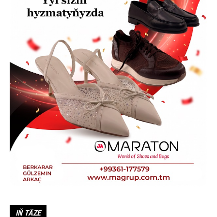
IŇ TÄZE