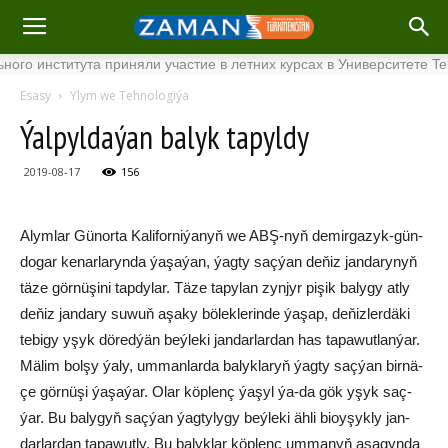
института приняли участие в летних курсах в Университете Tenaga
Esasy
Ylym we Tehnologiýa
Ýal­pyl­da­ýan ba­lyk ta­pyl­dy
2019-08-17
156
Alym­lar Gü­nor­ta Ka­li­for­ni­ýa­nyň we ABŞ-nyň de­mir­ga­zyk-gün­
do­gar ke­nar­la­ryn­da ýa­şa­ýan, ýag­ty saç­ýan de­ňiz jan­da­ry­nyň
tä­ze gör­nü­şi­ni tap­dy­lar. Tä­ze ta­py­lan zyn­jyr pi­şik ba­ly­gy at­ly
de­ňiz jan­da­ry su­wuň aşa­ky bö­lek­le­rin­de ýa­şap, de­ňiz­ler­dä­ki
te­bi­gy yşyk dö­red­ýän beý­le­ki jan­dar­lar­dan has ta­pa­wut­lan­ýar.
Mä­lim bol­şy ýa­ly, um­man­lar­da ba­lyk­la­ryň ýag­ty saç­ýan bir­nä­
çe gör­nü­şi ýa­şa­ýar. Olar köp­lenç ýa­şyl ýa-da gök yşyk saç­
ýar. Bu ba­ly­gyň saç­ýan ýag­ty­ly­gy beý­le­ki äh­li bioy­şyk­ly jan­
dar­lar­dan ta­pa­wut­ly. Bu ba­lyk­lar köp­lenç um­ma­nyň aşa­gyn­da