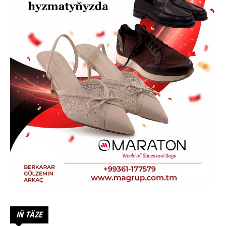
IŇ TÄZE