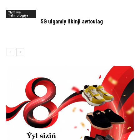
Ylym we
Tehnologiýa
5G ulgamly ilkinji awtoulag