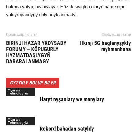
bu­ku­da ýa­typ, aw aw­la­ýar. Hä­zir­ki wagt­da ola­ryň nä­me üçin
ýal­dy­ra­ýan­dy­gy do­ly anyk­lan­ma­dy.
Предыдущая статья
Следующая статья
BIRINJI HAZAR YKDYSADY
Il­kin­ji 5G bag­la­ny­şyk­ly
FORUMY – KÖPUGURLY
myh­man­ha­na
HYZMATDAŞLYGYŇ
DABARALANMAGY
GYZYKLY BOLUP BILER
Ylym we
Tehnologiýa
Ha­ryt ny­şan­la­ry we ma­ny­la­ry
Ylym we
Tehnologiýa
Rekord bahadan satyldy