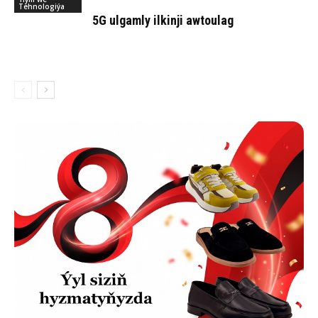
Tehnologiýa
5G ulgamly ilkinji awtoulag