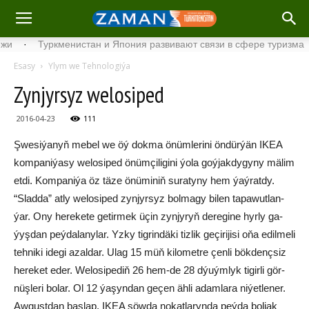
·
Туркменистан и Япония развивают связи в сфере туризма
·
Esasy
Ylym we Tehnologiýa
Zynjyrsyz welosiped
2016-04-23
111
Şwe­si­ýa­nyň me­bel we öý dok­ma önüm­le­ri­ni ön­dür­ýän IKEA
kom­pa­ni­ýa­sy we­lo­si­ped önüm­çi­li­gi­ni ýo­la goý­jak­dy­gy­ny mä­lim
et­di. Kom­pa­ni­ýa öz tä­ze önü­mi­niň su­ra­ty­ny hem ýaý­rat­dy.
“Slad­da” at­ly we­lo­si­ped zyn­jyr­syz bol­ma­gy bi­len ta­pa­wut­lan­
ýar. Ony he­re­ke­te ge­tir­mek üçin zyn­jy­ryň de­re­gi­ne hyr­ly ga­
ýyş­dan peý­da­la­ny­lar. Yz­ky ti­grin­dä­ki tiz­lik ge­çi­ri­ji­si oňa edil­me­li
teh­ni­ki ide­gi azal­dar. Ulag 15 müň ki­lo­met­re çen­li bök­denç­siz
he­re­ket eder. We­lo­si­pe­diň 26 hem-de 28 dýuým­lyk ti­gir­li gör­
nüş­le­ri bo­lar. Ol 12 ýa­şyn­dan ge­çen äh­li adam­la­ra ni­ýet­le­ner.
Aw­gust­dan baş­lap, IKEA söw­da no­kat­la­ryn­da peý­da bol­jak