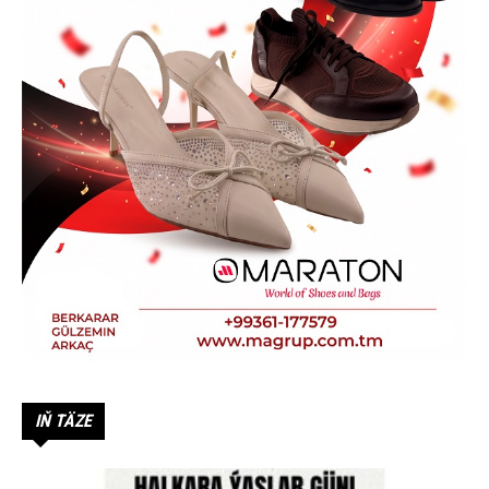
IŇ TÄZE