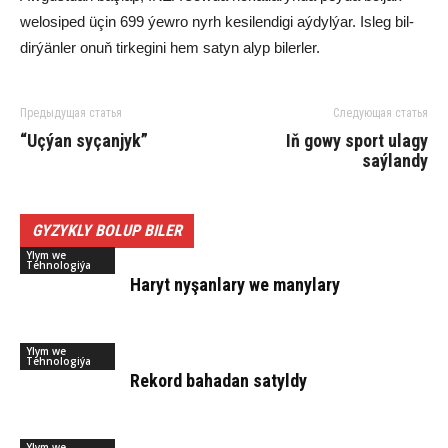
we­lo­si­ped üçin 699 ýew­ro nyrh ke­si­len­di­gi aý­dyl­ýar. Is­leg bil­
dir­ýän­ler onuň tirkegini hem sa­tyn alyp bi­ler­ler.
Предыдущая статья
Следующая статья
“Uçýan syçanjyk”
Iň gowy sport ulagy
saýlandy
GYZYKLY BOLUP BILER
Ylym we
Tehnologiýa
Ha­ryt ny­şan­la­ry we ma­ny­la­ry
Ylym we
Tehnologiýa
Rekord bahadan satyldy
Ylym we