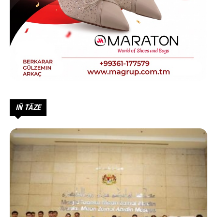
IŇ TÄZE