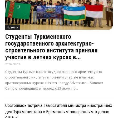
Новости
Студенты Туркменского
государственного архитектурно-
строительного института приняли
участие в летних курсах в...
2026-08-07
Студенты Туркменского государственного архитектурно-
строительного института приняли участие в летних
краткосрочных курсах «Uniten Energy Adventure – Summer
Camp», прошедших в период с 23 июля по...
Состоялась встреча заместителя министра иностранных
дел Туркменистана с Временным поверенным в делах
США в...