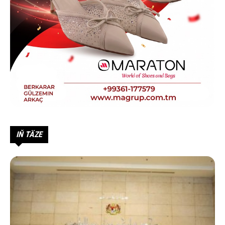
IŇ TÄZE