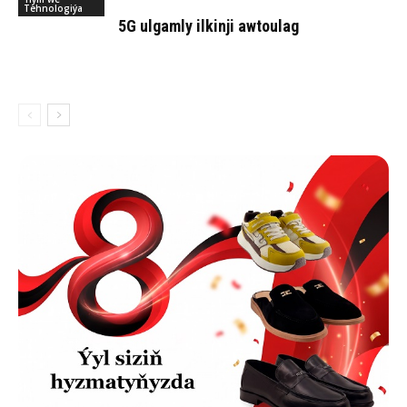
Tehnologiýa
5G ulgamly ilkinji awtoulag