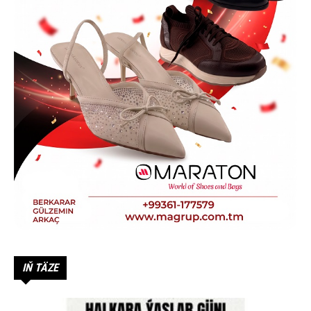
IŇ TÄZE