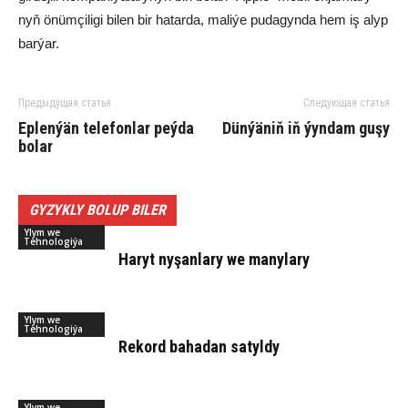
nyň önüm­çi­li­gi bi­len bir ha­tar­da, ma­li­ýe pu­da­gyn­da hem iş alyp
bar­ýar.
Предыдущая статья
Следующая статья
Ep­len­ýän te­le­fon­lar peý­da
Dün­ýä­niň iň ýyn­dam gu­şy
bo­lar
GYZYKLY BOLUP BILER
Ylym we
Tehnologiýa
Ha­ryt ny­şan­la­ry we ma­ny­la­ry
Ylym we
Tehnologiýa
Rekord bahadan satyldy
Ylym we