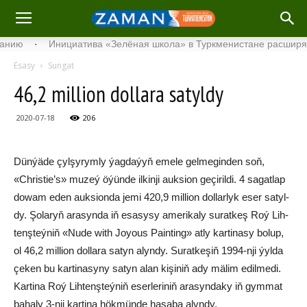
·
Инициатива «Зелёная школа» в Туркменистане расширяет св
Esasy
Sungat
46,2 million dollara satyldy
2020-07-18
206
Dün­ýä­de çyl­şy­rym­ly ýag­da­ýyň eme­le gel­me­gin­den soň,
«Chris­tie’s» mu­zeý öýün­de il­kin­ji auk­si­on ge­çi­ril­di. 4 sa­gat­lap
do­wam eden auk­si­on­da je­mi 420,9 mil­li­on dol­lar­lyk eser sa­tyl­
dy. Şo­la­ryň ara­syn­da iň esa­sy­sy ame­ri­ka­ly su­rat­keş Roý Lih­
tenş­teý­niň «Nu­de with Joyous Pa­in­ting» at­ly kar­ti­na­sy bo­lup,
ol 46,2 mil­li­on dol­la­ra sa­tyn alyn­dy. Su­rat­ke­şiň 1994-nji ýyl­da
çe­ken bu kar­ti­na­sy­ny sa­tyn alan kişiniň ady mä­lim edil­me­di.
Kar­ti­na Roý Lih­tenş­teý­niň eser­le­ri­niň ara­syn­da­ky iň gym­mat
ba­ha­ly 3-nji kar­ti­na hök­mün­de ha­sa­ba alyn­dy.