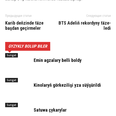
Предыдущая статья
Следующая статья
Karib deňzinde täze
BTS Ade­liň re­kor­dy­ny tä­ze­
başdan geçirmeler
le­di
GYZYKLY BOLUP BILER
Sungat
Emin agzalary belli boldy
Sungat
Kinolaryň görkezilişi yza süýşürildi
Sungat
Satuwa çykarylar