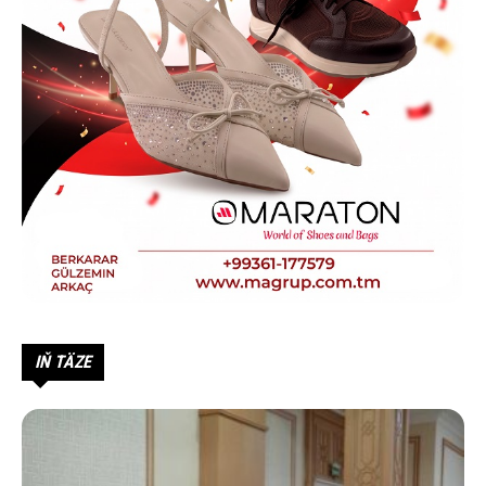
IŇ TÄZE