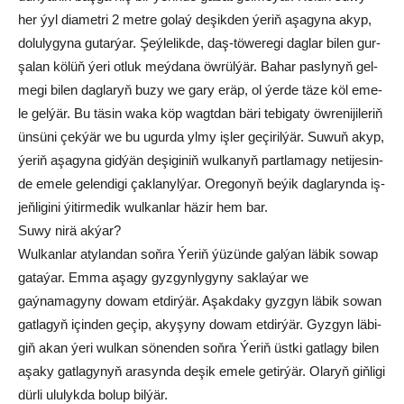
her ýyl dia­met­ri 2 met­re go­laý de­şik­den ýe­riň aşa­gy­na akyp,
do­lu­ly­gy­na gu­tar­ýar. Şeý­le­lik­de, daş-tö­we­re­gi dag­lar bi­len gur­
şa­lan kö­lüň ýe­ri ot­luk meý­da­na öw­rül­ýär. Ba­har pas­ly­nyň gel­
me­gi bi­len dag­la­ryň buzy we gary eräp, ol ýer­de tä­ze köl eme­
le gel­ýär. Bu tä­sin wa­ka köp wagt­dan bä­ri te­bi­ga­ty öw­re­ni­ji­le­riň
ün­sü­ni çek­ýär we bu ugur­da yl­my iş­ler ge­çi­ril­ýär. Su­wuň akyp,
ýe­riň aşa­gy­na gid­ýän de­şi­gi­niň wul­ka­nyň part­la­ma­gy ne­ti­je­sin­
de eme­le ge­len­di­gi çak­la­nyl­ýar. Ore­go­nyň be­ýik dag­la­ryn­da iş­
jeň­li­gi­ni ýi­tir­me­dik wul­kan­lar hä­zir hem bar.
Suwy ni­rä ak­ýar?
Wul­kan­lar aty­lan­dan soň­ra Ýe­riň ýü­zün­de gal­ýan läbik so­wap
ga­ta­ýar. Em­ma aşa­gy gyz­gyn­ly­gy­ny sak­la­ýar we
gaýnamagyny do­wam et­dir­ýär. Aşak­da­ky gyz­gyn lä­bik so­wan
gat­la­gyň için­den ge­çip, ak­yşy­ny do­wam et­dir­ýär. Gyz­gyn lä­bi­
giň akan ýe­ri wul­kan sö­nen­den soň­ra Ýe­riň üst­ki gat­la­gy bi­len
aşa­ky gat­la­gy­nyň ara­syn­da de­şik eme­le ge­tir­ýär. Ola­ryň giň­li­gi
dür­li ulu­lyk­da bo­lup bil­ýär.