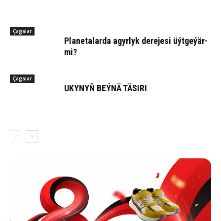
Çagalar
Pla­ne­ta­lar­da agyr­lyk derejesi üýt­ge­ýär­
mi?
Çagalar
UKY­NYŇ BEÝ­NÄ TÄ­SI­RI