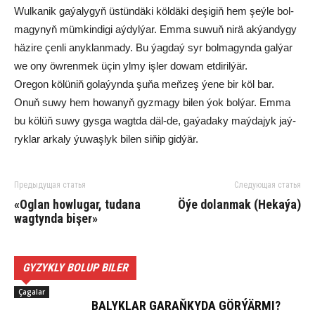
Wul­ka­nik ga­ýa­ly­gyň üs­tün­dä­ki köl­dä­ki de­şi­giň hem şeý­le bol­
ma­gy­nyň müm­kin­di­gi aý­dyl­ýar. Em­ma su­wuň ni­rä ak­ýan­dy­gy
hä­zi­re çen­li anyk­lan­ma­dy. Bu ýag­daý syr bol­ma­gyn­da gal­ýar
we ony öwrenmek üçin yl­my iş­ler do­wam et­di­ril­ýär.
Ore­gon kö­lü­niň go­la­ýyn­da şu­ňa meň­zeş ýe­ne bir köl bar.
Onuň su­wy hem ho­wa­nyň gyz­ma­gy bi­len ýok bol­ýar. Em­ma
bu kö­lüň su­wy gys­ga wagt­da däl-de, ga­ýa­da­ky maý­da­jyk jaý­
ryk­lar ar­ka­ly ýu­waş­lyk bi­len si­ňip gid­ýär.
Предыдущая статья
Следующая статья
«Oglan howlugar, tudana
Öýe dolanmak (Hekaýa)
wagtynda bişer»
GYZYKLY BOLUP BILER
Çagalar
BA­LYK­LAR GA­RAŇ­KY­DA GÖR­ÝÄR­MI?