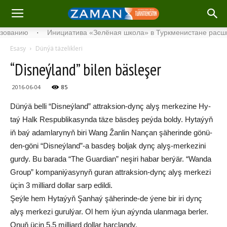
ию
·
Инициатива «Зелёная школа» в Туркменистане расширяет 
Esasy
Dünýä täzelikleri
“Dis­neý­land” bilen bäs­leşer
2016-06-04
85
Dün­ýä bel­li “Dis­neý­land” att­rak­si­on-dynç alyş mer­ke­zi­ne Hy­
taý Halk Res­pub­li­ka­syn­da tä­ze bäs­deş peý­da bol­dy. Hy­ta­ýyň
iň baý adam­la­ry­nyň bi­ri Wang Žan­lin Nan­çan şä­he­rin­de gö­nü­
den-gö­ni “Dis­neý­land”-a bas­deş bol­jak dynç alyş-mer­ke­zi­ni
gur­dy. Bu ba­ra­da “The Gu­ar­di­an” ne­şi­ri ha­bar ber­ýär. “Wan­da
Group” kom­pa­ni­ýa­sy­nyň gu­ran at­trak­si­on-dynç alyş mer­ke­zi
üçin 3 mil­liard dol­lar sarp edil­di.
Şeý­le hem Hy­ta­ýyň Şan­haý şä­he­rin­de-de ýe­ne bir iri dynç
alyş mer­ke­zi gu­rul­ýar. Ol hem iýun aýyn­da ulan­ma­ga ber­ler.
Onuň üçin 5,5 mil­liard dol­lar harç­lan­dy.