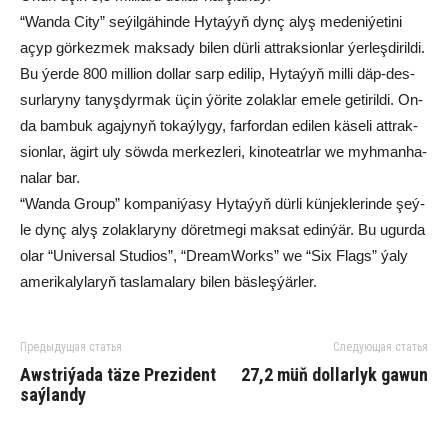
“Wan­da City” se­ýil­gä­hin­de Hy­ta­ýyň dynç alyş me­de­ni­ýe­ti­ni
açyp gör­kez­mek mak­sa­dy bi­len dür­li att­rak­si­on­lar ýer­leş­di­ril­di.
Bu ýer­de 800 mil­li­on dol­lar sarp edi­lip, Hy­ta­ýyň mil­li däp-des­
sur­la­ry­ny ta­nyş­dyr­mak üçin ýö­ri­te zo­lak­lar eme­le ge­ti­ril­di. On­
da bam­buk aga­jy­nyň to­kaý­ly­gy, far­for­dan edi­len kä­se­li att­rak­
si­on­lar, ägirt uly söw­da mer­kez­le­ri, ki­no­teatr­lar we myh­man­ha­
na­lar bar.
“Wan­da Group” kom­pa­ni­ýa­sy Hy­ta­ýyň dür­li kün­jek­le­rin­de şeý­
le dynç alyş zo­lak­la­ry­ny dö­ret­me­gi mak­sat edin­ýär. Bu ugur­da
olar “Univer­sal Stu­di­os”, “Dream­Works” we “Six Flags” ýa­ly
ame­ri­ka­ly­la­ryň tas­la­ma­la­ry bi­len bäs­leş­ýär­ler.
Предыдущая статья
Следующая статья
Awst­ri­ýa­da tä­ze Pre­zi­dent
27,2 müň dol­lar­lyk ga­wun
saý­lan­dy