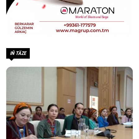
IŇ TÄZE