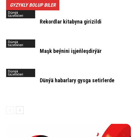
GYZYKLY BOLUP BILER
Dünýä
täzelikleri
Re­kord­lar ki­ta­by­na gi­ri­zil­di
Dünýä
täzelikleri
Maşk beý­ni­ni iş­jeň­leş­dir­ýär
Dünýä
täzelikleri
Dün­ýä ha­bar­la­ry gys­ga se­tir­ler­de