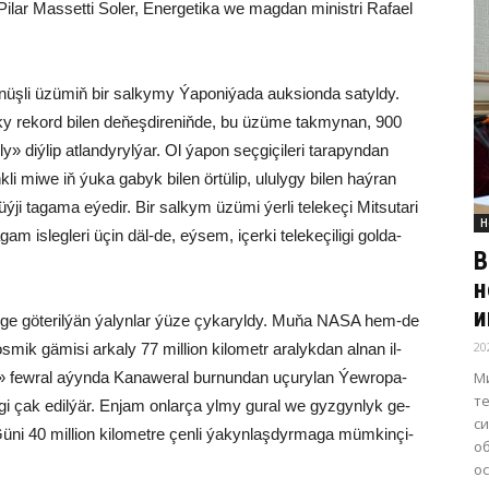
Pi­lar Mas­set­ti So­ler, Ener­ge­ti­ka we mag­dan mi­nist­ri Ra­fa­el
üş­li üzü­miň bir sal­ky­my Ýa­po­ni­ýa­da auk­si­on­da sa­tyl­dy.
­ky re­kord bi­len de­ňeş­di­re­niň­de, bu üzüme tak­my­nan, 900
 diý­lip at­lan­dy­ryl­ýar. Ol ýa­pon seç­gi­çi­le­ri ta­ra­pyn­dan
ňk­li mi­we iň ýu­ka ga­byk bi­len ör­tü­lip, ulu­ly­gy bi­len haý­ran
ta­ga­ma eýe­dir. Bir sal­kym üzü­mi ýer­li te­le­ke­çi Mit­su­ta­ri
Н
m is­leg­le­ri üçin däl-de, eý­sem, içer­ki te­le­ke­çi­li­gi gol­da­
В
н
и
li­ge gö­te­ril­ýän ýa­lyn­lar ýü­ze çy­ka­ryl­dy. Mu­ňa NA­SA hem-de
20
ik gä­mi­si ar­ka­ly 77 mil­li­on ki­lo­metr ara­lyk­dan al­nan il­
М
­ter» few­ral aýyn­da Ka­na­we­ral bur­nun­dan uçu­ry­lan Ýew­ro­pa-
т
i­gi çak edil­ýär. En­jam on­lar­ça yl­my gu­ral we gyz­gyn­lyk ge­
с
ü­ni 40 mil­li­on ki­lo­met­re çen­li ýa­kyn­laş­dyr­ma­ga müm­kin­çi­
о
о