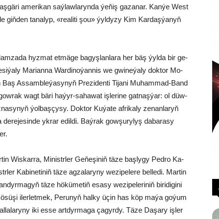
da­laş­gäri ame­ri­kan saý­law­la­ryn­da ýe­ňiş ga­za­nar. Ka­nýe West
 giň­den ta­na­lyp, «rea­li­ti şou» ýyl­dy­zy Kim Kar­daş­ýa­nyň
dam­za­da hyz­mat et­mä­ge ba­gyş­la­n­la­ra her bäş ýyl­da bir ge­
si­ýa­ly Ma­ri­an­na War­di­no­ýan­nis we gwi­ne­ýa­ly dok­tor Mo­
ň Baş As­samb­le­ýa­sy­nyň Pre­zi­den­ti Ti­ja­ni Mu­ham­mad-Band
gow­rak wagt bä­ri ha­ýyr-sa­ha­wat iş­le­ri­ne gat­naş­ýar: ol düw­
­na­sy­nyň ýol­baş­çy­sy. Dok­tor Ku­ýa­te af­ri­ka­ly ze­nan­la­ryň
a de­re­je­sin­de yk­rar edil­di. Baý­rak gow­şu­ry­lyş da­ba­ra­sy
er.
­tin Wis­kar­ra, Mi­nistr­ler Ge­ňe­şi­niň tä­ze baş­ly­gy Ped­ro Ka­
er Ka­bi­ne­ti­niň tä­ze ag­za­la­ry­ny we­zi­pe­le­re bel­le­di. Mar­tin
­lan­dyr­ma­gyň tä­ze hö­kü­me­tiň esa­sy we­zi­pe­le­ri­niň bi­ri­di­gi­ni
­sa­dy ösü­şi iler­let­mek, Pe­ru­nyň hal­ky üçin has köp ma­ýa go­ýum
al­la­la­ry­ny iki es­se art­dyr­ma­ga ça­gyr­dy. Tä­ze Da­şa­ry iş­ler