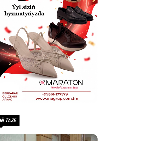
IŇ TÄZE