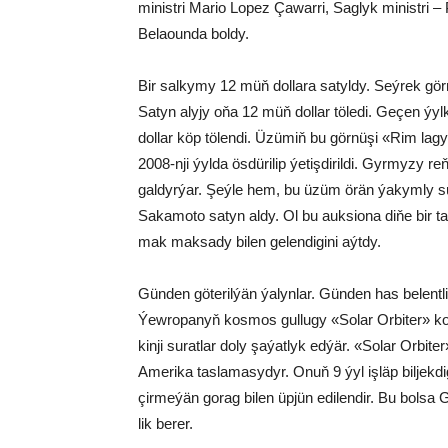
mi­nist­ri Ma­rio Lo­pez Ça­war­ri, Sag­lyk mi­nist­ri – 
Be­laoun­da bol­dy.
Bir sal­ky­my 12 müň dol­la­ra sa­tyl­dy. Seý­rek gör­n
Sa­tyn aly­jy oňa 12 müň dol­lar tö­le­di. Ge­çen ýyl
dol­lar köp tö­len­di. Üzü­miň bu gör­nü­şi «Rim la­gy­ly»
2008-nji ýyl­da ös­dü­ri­lip ýe­tiş­di­ril­di. Gyr­my­zy re
gal­dyr­ýar. Şeý­le hem, bu üzüm örän ýa­kym­ly süý­ji 
Sa­ka­mo­to sa­tyn al­dy. Ol bu auk­sio­na di­ňe bir ta­ga
mak mak­sa­dy bi­len ge­len­di­gi­ni aýt­dy.
Gün­den gö­te­ril­ýän ýa­lyn­lar. Gün­den has be­lent­
Ýew­ro­pa­nyň kos­mos gul­lu­gy «So­lar Or­bi­ter» kos­m
kin­ji su­rat­lar do­ly şa­ýat­lyk ed­ýär. «So­lar Or­bi
Ame­ri­ka tas­la­ma­sy­dyr. Onuň 9 ýyl iş­läp bil­jek­d
çir­me­ýän go­rag bi­len üp­jün edi­len­dir. Bu bol­sa G
lik be­rer.