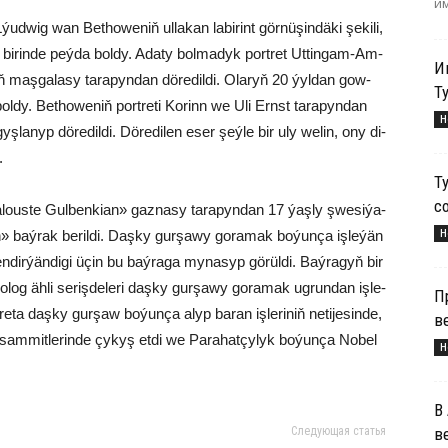
им
ýud­wig wan Bet­ho­we­niň ul­la­kan la­bi­rint gör­nü­şin­dä­ki şe­ki­li,
 bi­rin­de peý­da bol­dy. Ada­ty bol­ma­dyk port­ret Ut­tin­gam-Am­
И
yň maş­ga­la­sy ta­ra­pyn­dan dö­re­dil­di. Ola­ryň 20 ýyl­dan gow­
Т
 bol­dy. Bet­ho­we­niň port­re­ti Ko­rinn we Uli Ernst ta­ra­pyn­dan
Н
ş­la­nyp dö­re­dil­di. Dö­re­di­len eser şeý­le bir uly we­lin, ony di­
.
Т
с
Calous­te Gul­ben­ki­an» gaz­na­sy ta­ra­pyn­dan 17 ýaş­ly şwe­si­ýa­
Н
n» baý­rak be­ril­di. Daş­ky gur­şa­wy go­ra­mak bo­ýun­ça iş­le­ýän
dir­ýän­di­gi üçin bu baý­ra­ga my­na­syp gö­rül­di. Baý­ra­gyň bir
o­log äh­li se­riş­de­le­ri daş­ky gur­şa­wy go­ra­mak ug­run­dan iş­le­
П
re­ta daş­ky gur­şaw bo­ýun­ça alyp ba­ran iş­le­ri­niň ne­ti­je­sin­de,
в
m­mit­le­rin­de çy­kyş et­di we Pa­ra­hat­çy­lyk bo­ýun­ça No­bel
Н
В
в
Следующая статья