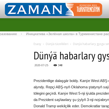
нию
·
Инициатива «Зелёная школа» в Туркменистане расширяет 
Esasy
Dünýä täzelikleri
Dün­ýä ha­bar­la­ry gys­ga se­t
Dün­ýä ha­bar­la­ry gys­
2020-07-25
348
Pre­zi­dent­li­ge da­laş­gär boldy. Kan­ýe West ABŞ-d
alyn­dy. Rep­çi ABŞ-nyň Ok­la­ho­ma şta­ty­nyň saý­la
tö­le­gi­ni ge­çir­di. Ka­nýe West 5-nji iýul­da pre­zi­
da Pre­zi­dent saý­law­la­ry şu ýy­lyň 3-nji no­ýab­ryn­d
Do­nald Tramp we­kil­çi­lik eder. De­mok­rat­lar ta­r