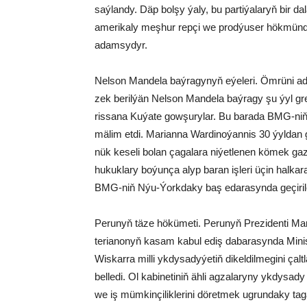
saý­lan­dy. Däp bol­şy ýa­ly, bu par­ti­ýa­la­ryň bi­r 
ame­ri­ka­ly meş­hur rep­çi we prod­ýu­ser hök­mün­de
adam­sy­dyr.
Nel­son Man­de­la baý­ra­gy­nyň eýe­le­ri. Öm­rü­ni a
zek be­ril­ýän Nel­son Man­de­la baý­ra­gy şu ýyl gre­
ris­sa­na Ku­ýa­te gow­şu­ry­lar. Bu ba­ra­da BMG-ni
mä­lim et­di. Ma­ri­an­na War­di­no­ýan­nis 30 ýyl­dan 
nük ke­se­li bo­lan ça­ga­la­ra ni­ýet­le­nen kö­mek gaz
hu­kuk­la­ry bo­ýun­ça alyp ba­ran iş­le­ri üçin hal­ka­r
BMG-niň Nýu-Ýork­da­ky baş eda­ra­syn­da ge­çi­ri­l
Pe­ru­nyň tä­ze hö­kü­me­ti. Pe­ru­nyň Pre­zi­den­ti Mar
te­ria­no­nyň ka­sam ka­bul ediş da­ba­ra­syn­da Mi­nistr­l
Wis­kar­ra mil­li yk­dy­sa­dy­ýe­tiň di­kel­dil­me­gi­ni çalt
bel­le­di. Ol ka­bi­ne­ti­niň äh­li ag­za­la­ry­ny yk­dy
we iş müm­kin­çi­lik­le­ri­ni dö­ret­mek ug­run­da­ky ta­g