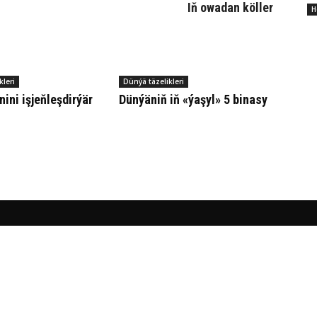
Iň owa­dan köl­ler
Н
kleri
Dünýä täzelikleri
­ni iş­jeň­leş­dir­ýär
Dün­ýä­niň iň «ýa­şyl» 5 bi­na­sy