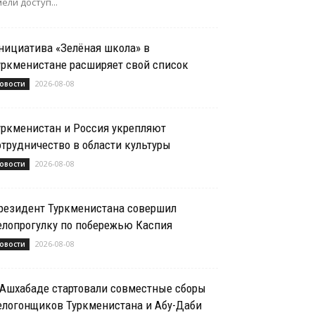
ели доступ...
нициатива «Зелёная школа» в
уркменистане расширяет свой список
2026-08-08
овости
уркменистан и Россия укрепляют
отрудничество в области культуры
2026-08-08
овости
резидент Туркменистана совершил
елопрогулку по побережью Каспия
2026-08-08
овости
 Ашхабаде стартовали совместные сборы
елогонщиков Туркменистана и Абу-Даби