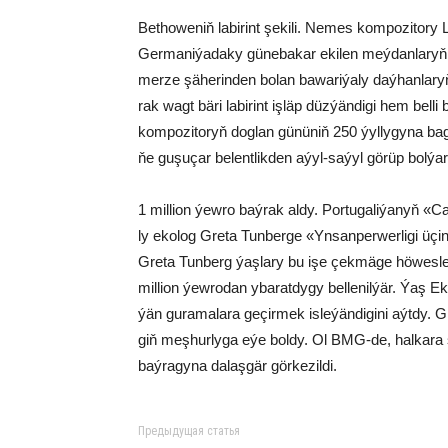
Bet­ho­we­niň la­bi­rint şe­ki­li. Ne­mes kom­po­zi­to­ry L
Ger­ma­ni­ýa­da­ky gü­ne­ba­kar eki­len meý­dan­la­ryň
mer­ze şä­he­rin­den bo­lan ba­wa­ri­ýa­ly daý­han­la­r
rak wagt bä­ri la­bi­rint iş­läp düz­ýän­di­gi hem bel­li
kom­po­zi­to­ryň dog­lan gü­nü­niň 250 ýyl­ly­gy­na ba­gy
ňe gu­şu­çar be­lent­lik­den aýyl-sa­ýyl gö­rüp bol­ýar
1 mil­li­on ýew­ro baý­rak al­dy. Por­tu­ga­li­ýa­nyň «
ly eko­log Gre­ta Tun­ber­ge «Yn­san­per­wer­li­gi üçi
Gre­ta Tun­berg ýaş­la­ry bu işe çek­mä­ge hö­wes­len­
mil­li­on ýew­ro­dan yba­rat­dy­gy bel­le­nil­ýär. Ýaş Ek
ýän gu­ra­ma­la­ra ge­çir­mek is­le­ýän­di­gi­ni aýt­dy. G
giň meş­hur­ly­ga eýe bol­dy. Ol BMG-de, hal­ka­ra sa
baý­ra­gy­na da­laş­gär gör­ke­zil­di.
Предыдущая статья