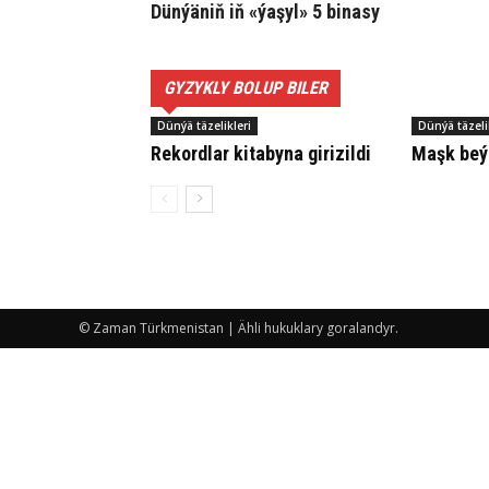
Dün­ýä­niň iň «ýa­şyl» 5 bi­na­sy
GYZYKLY BOLUP BILER
Dünýä täzelikleri
Dünýä täzeli
Re­kord­lar ki­ta­by­na gi­ri­zil­di
Maşk beý­ni
© Zaman Türkmenistan | Ähli hukuklary goralandyr.