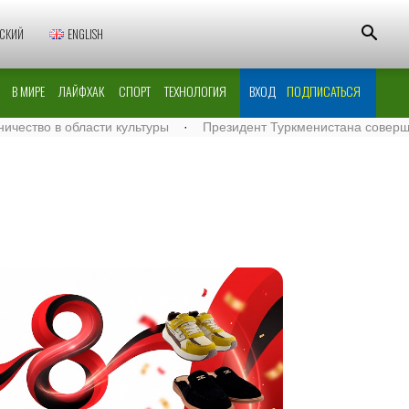
СКИЙ
ENGLISH
В МИРЕ
ЛАЙФХАК
СПОРТ
ТЕХНОЛОГИЯ
ВХОД
ПОДПИСАТЬСЯ
 в области культуры
·
Президент Туркменистана совершил вело