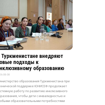
овости
 Туркменистане внедряют
овые подходы к
нклюзивному образованию
26-08-08
инистерство образования Туркменистана при
ехнической поддержке ЮНИСЕФ продолжает
истемную работу по развитию инклюзивного
бразования, чтобы дети с инвалидностью и
собыми образовательными потребностями