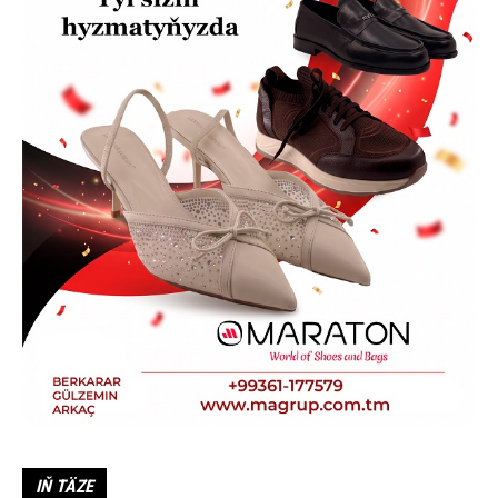
IŇ TÄZE