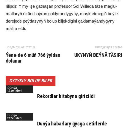
ri­lip­dir. Yl­my işe gat­na­şan pro­fes­sor Sol Wil­le­da tä­ze mag­lu­
mat­la­ryň özü­ni haý­ran gal­dy­ran­dy­gy­ny, maşk et­me­giň beý­le
de­re­je­de peý­da­sy­nyň bo­lup bil­jek­di­gi­ni çak­la­ma­ýan­dy­gy­ny
mä­lim et­di.
Предыдущая статья
Следующая статья
Ýe­ne-de 6 müň 766 ýyl­dan
UKY­NYŇ BEÝ­NÄ TÄ­SI­RI
do­lanar
GYZYKLY BOLUP BILER
Dünýä
täzelikleri
Re­kord­lar ki­ta­by­na gi­ri­zil­di
Dünýä
täzelikleri
Dün­ýä ha­bar­la­ry gys­ga se­tir­ler­de