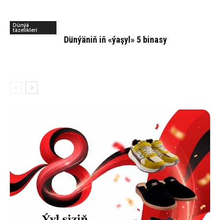
Dünýä
täzelikleri
Dün­ýä­niň iň «ýa­şyl» 5 bi­na­sy