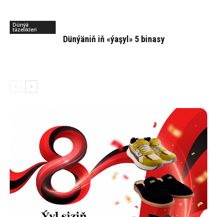
Dünýä
täzelikleri
Dün­ýä­niň iň «ýa­şyl» 5 bi­na­sy