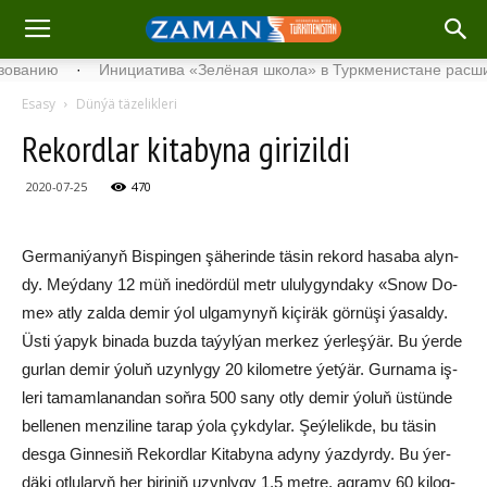
нию
·
Инициатива «Зелёная школа» в Туркменистане расширяет 
Esasy
Dünýä täzelikleri
Re­kord­lar ki­ta­by­na gi­ri­zil­di
2020-07-25
470
Ger­ma­ni­ýa­nyň Bis­pin­gen şä­he­rin­de tä­sin re­kord ha­sa­ba alyn­
dy. Meý­da­ny 12 müň ine­dör­dül metr ulu­ly­gyn­da­ky «Snow Do­
me» at­ly zal­da de­mir ýol ul­ga­my­nyň ki­çi­räk gör­nü­şi ýa­sal­dy.
Üs­ti ýa­pyk bi­na­da buz­da ta­ýyl­ýan mer­kez ýer­leş­ýär. Bu ýer­de
gur­lan de­mir ýo­luň uzyn­ly­gy 20 ki­lo­met­re ýet­ýär. Gur­na­ma iş­
le­ri ta­mam­la­nan­dan soň­ra 500 sa­ny ot­ly de­mir ýo­luň üs­tü­nde
bel­le­nen men­zi­li­ne ta­rap ýo­la çyk­dy­lar. Şeý­le­lik­de, bu tä­sin
des­ga Gin­ne­siň Re­kord­lar Ki­ta­by­na ady­ny ýaz­dyr­dy. Bu ýer­
dä­ki ot­lu­la­ryň her bi­ri­niň uzyn­ly­gy 1,5 met­re, ag­ra­my 60 ki­log­