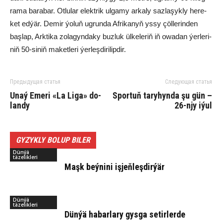
ra­ma ba­ra­bar. Ot­lu­la­r elekt­rik ul­ga­my ar­ka­ly saz­la­şyk­ly he­re­
ket ed­ýär. De­mir ýo­luň ug­run­da Af­ri­ka­nyň ys­sy çöl­le­rin­den
baş­lap, Ark­ti­ka zo­la­gyn­da­ky buz­luk ül­ke­le­riň iň owa­dan ýer­le­ri­
niň 50-si­niň ma­ket­le­ri ýer­leş­di­ri­lip­dir.
Предыдущая статья
Следующая статья
Unaý Eme­ri «La Li­ga» do­
Sportuň taryhynda şu gün –
lan­dy
26-njy iýul
GYZYKLY BOLUP BILER
Dünýä
täzelikleri
Maşk beý­ni­ni iş­jeň­leş­dir­ýär
Dünýä
täzelikleri
Dün­ýä ha­bar­la­ry gys­ga se­tir­ler­de