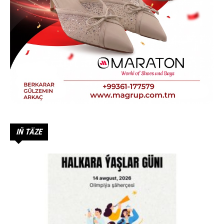
IŇ TÄZE