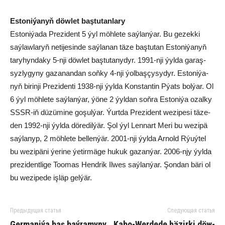
Es­to­ni­ýa­nyň döw­let baş­tu­tan­la­ry
Es­to­ni­ýa­da Pre­zi­dent 5 ýyl möh­le­te saý­lan­ýar. Bu ge­zek­ki
saý­law­la­ryň ne­ti­je­sin­de saý­la­nan tä­ze baş­tu­tan Es­to­ni­ýa­nyň
ta­ry­hyn­da­ky 5-nji döw­let baş­tu­ta­ny­dyr. 1991-nji ýyl­da ga­raş­
syz­ly­gy­ny ga­za­nan­dan soň­ky 4-nji ýolbaşçysy­dyr. Es­to­ni­ýa­
nyň bi­rin­ji Pre­zi­den­ti 1938-nji ýyl­da Kons­tan­tin Pýats bol­ýar. Ol
6 ýyl möh­le­te saý­la­n­ýar, ýö­ne 2 ýyl­dan soň­ra Es­to­ni­ýa ozal­ky
SSSR-iň dü­zü­mi­ne go­şul­ýar. Ýurt­da Pre­zi­dent we­zi­pe­si tä­ze­
den 1992-nji ýyl­da dö­re­dil­ýär. Şol ýyl Len­nart Me­ri bu we­zi­pä
saý­la­nyp, 2 möh­le­te bel­le­n­ýär. 2001-nji ýyl­da Ar­nold Rýuý­tel
bu we­zi­pä­ni ýe­ri­ne ýe­tir­mä­ge hu­kuk ga­zan­ýar. 2006-njy ýyl­da
prezidentlige Too­mas Hend­rik Il­wes saý­la­n­ýar. Şon­dan bä­ri ol
bu we­zi­pe­de iş­läp gel­ýär.
Предыдущая статья
Следующая статья
Ger­ma­ni­ýa baş baý­ra­my­ny
Ka­bo-Wer­de­de hä­zir­ki döw­