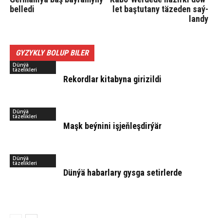
bel­le­di
let baş­tu­ta­ny tä­ze­den saý­
lan­dy
GYZYKLY BOLUP BILER
Dünýä
täzelikleri
Re­kord­lar ki­ta­by­na gi­ri­zil­di
Dünýä
täzelikleri
Maşk beý­ni­ni iş­jeň­leş­dir­ýär
Dünýä
täzelikleri
Dün­ýä ha­bar­la­ry gys­ga se­tir­ler­de