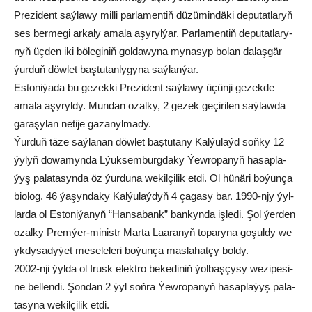
Pre­zi­dent saý­la­wy mil­li par­la­men­tiň dü­zü­min­dä­ki de­pu­tat­la­ryň
ses ber­me­gi ar­ka­ly ama­la aşy­ryl­ýar. Par­la­men­tiň de­pu­tat­la­ry­
nyň üç­den iki bö­le­gi­niň gol­da­wy­na my­na­syp bo­lan da­laş­gär
ýur­duň döw­let baş­tu­tan­ly­gy­na saý­lan­ýar.
Es­to­ni­ýa­da bu ge­zek­ki Pre­zi­dent saý­la­wy üçün­ji ge­zek­de
ama­la aşy­ryl­dy. Mun­dan ozal­ky, 2 ge­zek ge­çi­ri­len saý­law­da
ga­ra­şy­lan ne­ti­je ga­za­nyl­ma­dy.
Ýur­duň tä­ze saý­la­nan döw­let baş­tu­ta­ny Kal­ýu­laýd soň­ky 12
ýy­lyň do­wa­myn­da Lýuk­sem­burg­da­ky Ýew­ro­pa­nyň ha­sap­la­
ýyş pa­la­ta­syn­da öz ýur­du­na we­kil­çi­lik et­di. Ol hü­nä­ri bo­ýun­ça
bio­log. 46 ýa­şyn­da­ky Kal­ýu­laý­dyň 4 ça­ga­sy bar. 1990-njy ýyl­
lar­da ol Es­to­ni­ýa­nyň “Han­sa­bank” ban­kyn­da iş­le­di. Şol ýer­den
ozal­ky Prem­ýer-mi­nistr Mar­ta Laa­ra­nyň to­pa­ry­na go­şul­dy we
yk­dy­sa­dy­ýet me­se­le­le­ri bo­ýun­ça mas­la­hat­çy bol­dy.
2002-nji ýyl­da ol Irusk elekt­ro be­ke­di­niň ýol­baş­çy­sy we­zi­pe­si­
ne bel­len­di. Şon­dan 2 ýyl soň­ra Ýew­ro­pa­nyň ha­sap­la­ýyş pa­la­
ta­sy­na wekilçilik etdi.