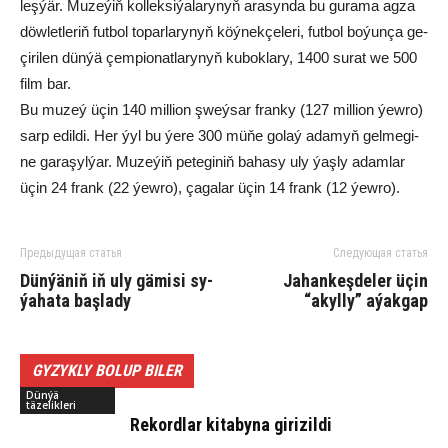
leş­ýär. Mu­ze­ýiň kol­lek­si­ýa­la­ry­nyň ara­syn­da bu gurama ag­za
döw­let­le­riň fut­bol to­par­la­ry­nyň köý­nek­çe­le­ri, fut­bol bo­ýun­ça ge­
çi­ri­len dün­ýä çem­pio­nat­la­ry­nyň ku­bok­la­ry, 1400 su­rat we 500
film bar.
Bu mu­zeý üçin 140 mil­li­on şweý­sar fran­ky (127 mil­li­on ýew­ro)
sarp edil­di. Her ýyl bu ýe­re 300 mü­ňe go­laý ada­myň gel­me­gi­
ne ga­ra­şyl­ýar. Mu­ze­ýiň pe­te­gi­niň ba­ha­sy uly ýaş­ly adam­lar
üçin 24 frank (22 ýew­ro), ça­ga­lar üçin 14 frank (12 ýew­ro).
Предыдущая статья
Следующая статья
Dün­ýä­niň iň uly gä­mi­si sy­
Jahankeşdeler üçin
ýa­ha­ta baş­la­dy
“akylly” aýakgap
GYZYKLY BOLUP BILER
Dünýä
täzelikleri
Re­kord­lar ki­ta­by­na gi­ri­zil­di