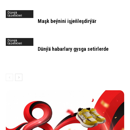
Dünýä
täzelikleri
Maşk beý­ni­ni iş­jeň­leş­dir­ýär
Dünýä
täzelikleri
Dün­ýä ha­bar­la­ry gys­ga se­tir­ler­de