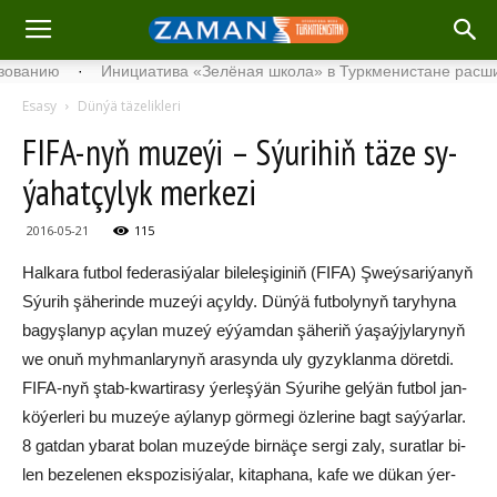
нию
·
Инициатива «Зелёная школа» в Туркменистане расширяет 
Esasy
Dünýä täzelikleri
FI­FA-nyň mu­ze­ýi – Sýu­ri­hiň tä­ze sy­
ýa­hat­çy­lyk mer­ke­zi
2016-05-21
115
Hal­ka­ra fut­bol fe­de­ra­si­ýa­lar bi­le­le­şi­gi­niň (FI­FA) Şweý­sa­ri­ýa­nyň
Sýu­rih şä­he­rin­de mu­ze­ýi açyl­dy. Dün­ýä fut­bo­ly­nyň ta­ry­hy­na
ba­gyş­la­nyp açy­lan mu­zeý eý­ýam­dan şä­he­riň ýa­şaý­jy­la­ry­nyň
we onuň myh­man­la­ry­nyň ara­syn­da uly gy­zyk­lan­ma dö­ret­di.
FI­FA-nyň ştab-kwar­ti­ra­sy ýer­leş­ýän Sýu­ri­he gel­ýän fut­bol jan­
kö­ýer­le­ri bu mu­ze­ýe aý­la­nyp gör­me­gi öz­le­ri­ne bagt saý­ýar­lar.
8 gat­dan yba­rat bo­lan mu­zeý­de bir­nä­çe ser­gi za­ly, su­rat­lar bi­
len be­ze­le­nen eks­po­zi­si­ýa­lar, ki­tap­ha­na, ka­fe we dü­kan ýer­