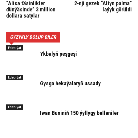
“Alisa täsinlikler
2-nji gezek “Altyn palma”
dünýäsinde” 3 million
laýyk görüldi
dollara satylar
GYZYKLY BOLUP BILER
Edebiýat
Yk­ba­lyň peş­ge­şi
Edebiýat
Gysga hekaýalaryň ussady
Edebiýat
Iwan Bu­ni­niň 150 ýyl­ly­gy bel­le­niler