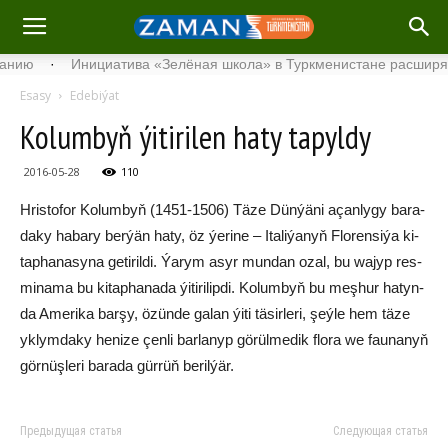
·
Инициатива «Зелёная школа» в Туркменистане расширяет св
Esasy
Edebiýat
Kolumbyň ýitirilen haty tapyldy
2016-05-28
110
Hris­to­for Ko­lum­byň (1451-1506) Tä­ze Dün­ýä­ni açan­ly­gy ba­ra­
da­ky ha­bary ber­ýän ha­ty, öz ýe­ri­ne – Ita­li­ýa­nyň Flo­ren­si­ýa ki­
tap­ha­na­sy­na ge­ti­ril­di. Ýa­rym asyr mun­dan ozal, bu wa­jyp res­
mi­na­ma bu ki­tap­ha­na­da ýi­ti­ri­lip­di. Ko­lum­byň bu meş­hur ha­tyn­
da Ame­ri­ka bar­şy, özün­de ga­lan ýi­ti tä­sir­le­ri, şeý­le hem tä­ze
yk­lym­da­ky he­ni­ze çen­li bar­la­nyp gö­rül­me­dik flo­ra we fau­na­nyň
gör­nüş­le­ri ba­ra­da gür­rüň be­ril­ýär.
Предыдущая статья
Следующая статья