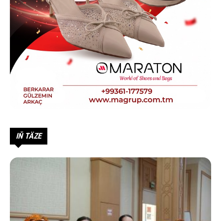
IŇ TÄZE