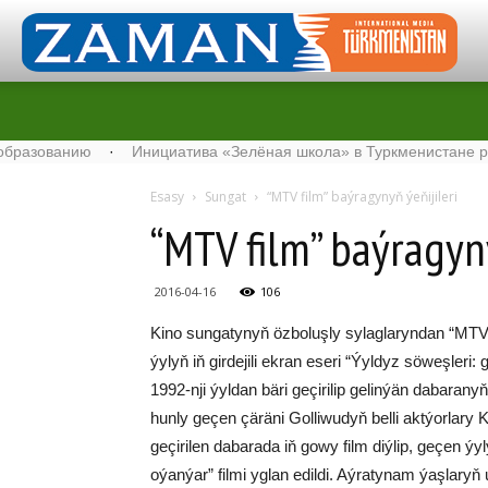
ованию
·
Инициатива «Зелёная школа» в Туркменистане расширя
Esasy
Sungat
“MTV film” baýragynyň ýeňijileri
“MTV film” baýragyny
2016-04-16
106
Ki­no sungatynyň öz­bo­luş­ly sy­lag­la­ryn­dan “MTV
ýy­lyň iň gir­de­ji­li ek­ran ese­ri “Ýyl­dyz sö­weş­
1992-nji ýyl­dan bä­ri ge­çi­ri­lip ge­lin­ýän da­ba­ra­
hun­ly ge­çen çä­rä­ni Gol­li­wu­dyň bel­li akt­ýor­l
ge­çi­ri­len da­ba­ra­da iň go­wy film diý­lip, ge­çen ýy
oýan­ýar” filmi yglan edildi. Aý­ra­ty­nam ýaş­la­ryň