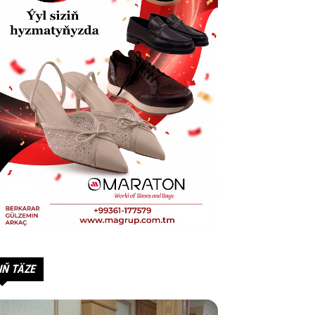
IŇ TÄZE