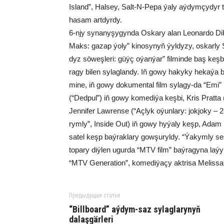
Is­land”, Hal­sey, Salt-N-Pe­pa ýa­ly aý­dym­çy­dyr to­
ha­sam art­dyr­dy.
6-njy sy­na­ny­şy­gyn­da Os­ka­ry alan Leo­nar­do Di­Kap
Maks: ga­zap ýo­ly” ki­no­sy­nyň ýyl­dy­zy, os­kar­ly Şa
dyz sö­weş­le­ri: güýç oýan­ýar” fil­min­de baş keş­bi
ra­gy bi­len sy­lag­lan­dy. Iň go­wy ha­ky­ky he­ka­ýa 
mi­ne, iň go­wy do­ku­men­tal film sy­la­gy-da “Emi” k
(“Ded­pul”) iň go­wy ko­me­di­ýa keş­bi, Kris Prat­ta (
Jen­ni­fer Law­ren­se (“Aç­lyk oýun­la­ry: jok­jo­ky –
rym­ly”, In­si­de Out) iň go­wy hy­ýa­ly keşp, Adam 
sa­tel keşp baý­rak­lary gow­şu­ryl­dy. “Ýa­kym­ly ses –
to­pa­ry diý­len ugur­da “MTV film” baý­ra­gy­na la­ýy
“MTV Ge­ne­ra­ti­on”, ko­me­di­ýa­çy akt­ri­sa Me­lis­sa
Предыдущая статья
“Billboard” aýdym-saz sylaglarynyň
dalaşgärleri