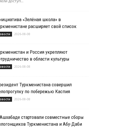
ели доступ...
нициатива «Зелёная школа» в
уркменистане расширяет свой список
2026-08-08
овости
уркменистан и Россия укрепляют
отрудничество в области культуры
2026-08-08
овости
резидент Туркменистана совершил
елопрогулку по побережью Каспия
2026-08-08
овости
 Ашхабаде стартовали совместные сборы
елогонщиков Туркменистана и Абу-Даби