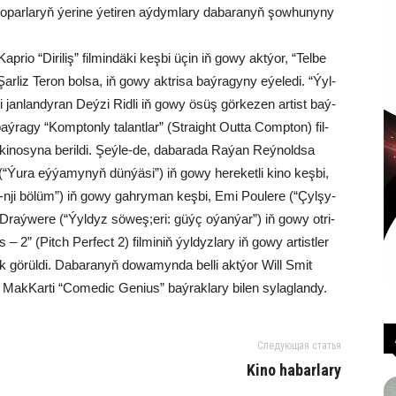
par­la­ryň ýe­ri­ne ýe­ti­ren aý­dym­la­ry da­ba­ra­nyň şow­hu­ny­ny
­rio “Di­ri­liş” fil­min­dä­ki keş­bi üçin iň go­wy akt­ýor, “Tel­be
r­liz Te­ron bol­sa, iň go­wy akt­ri­sa baý­ra­gy­ny eýe­le­di. “Ýyl­
 jan­lan­dy­ran Deý­zi Rid­li iň go­wy ösüş gör­ke­zen ar­tist baý­
baý­ra­gy “Komp­ton­ly ta­lant­lar” (Straight Out­ta Comp­ton) fil­
i­no­sy­na be­ril­di. Şeý­le-de, da­ba­ra­da Ra­ýan Reý­nold­sa
“Ýu­ra eý­ýa­my­nyň dün­ýä­si”) iň go­wy he­re­ket­li ki­no keş­bi,
 2-nji bö­lüm”) iň go­wy gah­ry­man keş­bi, Emi Pou­le­re (“Çyl­şy­
Draý­we­re (“Ýyl­dyz sö­weş;eri: güýç oýan­ýar”) iň go­wy ot­ri­
 2” (Pitch Per­fect 2) fil­mi­niň ýyl­dyz­la­ry iň go­wy ar­tist­ler
k gö­rül­di. Da­ba­ra­nyň do­wa­myn­da bel­li akt­ýor Will Smit
 Mak­Kar­ti “Come­dic Ge­ni­us” baý­rak­la­ry bi­len sy­lag­lan­dy.
Следующая статья
Kino habarlary