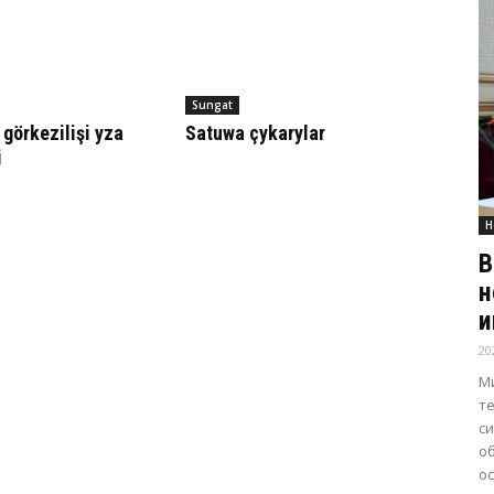
Sungat
 görkezilişi yza
Satuwa çykarylar
i
Н
В
н
и
20
М
т
с
о
о