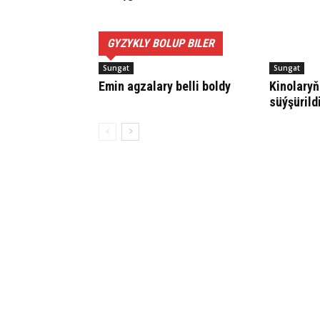
GYZYKLY BOLUP BILER
Sungat
Sungat
Emin agzalary belli boldy
Kinolaryň
süýşürild