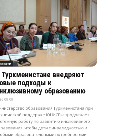
овости
 Туркменистане внедряют
овые подходы к
нклюзивному образованию
26-08-08
инистерство образования Туркменистана при
ехнической поддержке ЮНИСЕФ продолжает
истемную работу по развитию инклюзивного
бразования, чтобы дети с инвалидностью и
собыми образовательными потребностями